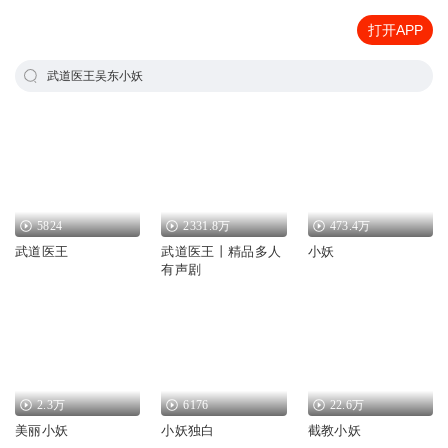
打开APP
武道医王吴东小妖
5824
2331.8万
473.4万
武道医王
武道医王丨精品多人
小妖
有声剧
2.3万
6176
22.6万
美丽小妖
小妖独白
截教小妖