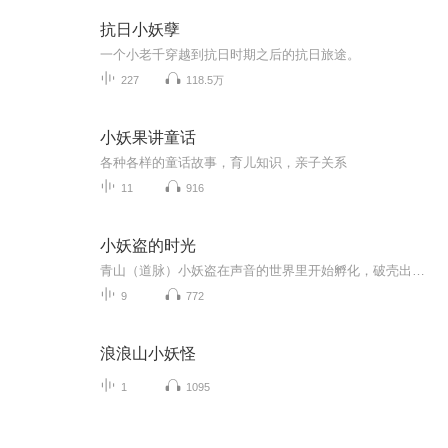
抗日小妖孽
一个小老千穿越到抗日时期之后的抗日旅途。
227
118.5万
小妖果讲童话
各种各样的童话故事，育儿知识，亲子关系
11
916
小妖盗的时光
青山（道脉）小妖盗在声音的世界里开始孵化，破壳出世，疯狂……
9
772
浪浪山小妖怪
1
1095