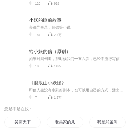
120
918
小妖的睡前故事
帝都异事录，保镖等小说
187
2.4万
给小妖的信（原创）
如果时间倒退，那时候我们十五六岁，已经不流行写信了。但是那时候喜欢浪漫的我，觉得是那么奢侈的可贵。漫长黑暗的青春隧道，回望出口，亮得刺眼，我用手挡住那豁然的光。。。我突然觉得这一刻很妙，很妙，她用纸笔，我用声音，等待出口那豁然的光。
18
1495
《浪浪山小妖怪》
即使人生没有拿到好剧本，也可以用自己的方式，活出喜欢的样子。
7
1.3万
您是不是在找：
吴霸天下
老吴家的儿女
我是武圣叫吴圣