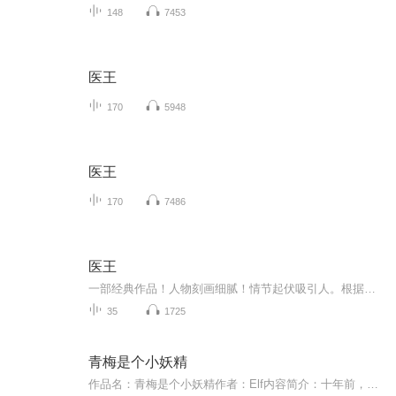
148
7453
医王
170
5948
医王
170
7486
医王
一部经典作品！人物刻画细腻！情节起伏吸引人。根据听众的喜好而精选，声音清晰，感染力强。感情色彩浓厚。。就是对我们的最大支持和厚爱。每天加班很辛苦，您就动动手指支持一下吧！一部经典作品！人物刻画细腻！情节起伏吸引人。根据听众的喜好而精选，声音清晰，感染力强。感情色彩浓厚。。就是对我们的最大支持和厚爱。每天加班很辛苦，您就动动手指支持一下吧！一部经典作品！人物刻画细腻！情节起伏吸引人。根据听众的喜好而精选，声音清晰，感染力强。感情色彩浓厚。。就是对我们的最大支持和厚爱。每天加班很...
35
1725
青梅是个小妖精
作品名：青梅是个小妖精作者：Elf内容简介：十年前，这里是我们的家；十年后，这里是你一个人的家。高楼大厦，琼楼玉宇，曾经的烟火气被埋葬在了繁华的城市之下，迟念念的暗恋也一样；——以念之名，安之如饴