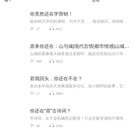
哪？
还在
你竟然还在学营销！
赔掉96万学到的课程，句句干货……商业模式，营销策划，财经智慧，老板思维，大道之道，财富与智慧将在这里渊源不断地涌现，字字价值连城，句句直指核心，此套课程全程没有半句废话，不会浪费你的时间，只会颠覆你的世界！！！
17
4517
原来你还在：山与城|现代言情|都市情感|山城以变你还在
山城的雾裹着火锅香漫过老巷时，她还在轻轨站出口等他 —— 手里攥着刚买的糖炒栗子，像十年前那样，踮脚看穿楼而过的 2 号线列车。曾经斑驳的巷墙刷了新漆，巷口的老火锅店改成了网红奶茶店，可他还是会绕路走三条街，去买她爱吃的那家凉糕。去年老巷拆迁...
488
3622
若我回头，你还在不在？
来自多年前的天龙峨眉版块论坛，短小精悍的故事，它们是我心中的怀念。。。。。
17
3884
你还在“背”古诗词？
学诗词，从不是机械死记硬背！只会生硬背诵却不懂理解、不会运用，诗词便只是冰冷的文字堆砌。真正的诗词修行，是读懂字句间的意境之美，把千年文脉融入日常言行，内化气质修养，真正做到腹有诗书气自华。告别枯燥机械记忆法，带你轻松速记古诗词。不止教...
36
1693