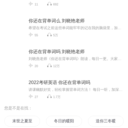
11
692
你还在背单词么 刘晓艳老师
希望在考试之前这些单词能牢牢的记在我的脑袋里，加油呀，考研人
55
5万
你还在背单词吗 刘晓艳老师
刘晓燕老师《你还在背单词吗》朗读，每日一更。大家一起考研加油啊，越自律越优秀，必胜必胜！
20
12万
2022考研英语 你还在背单词吗
讲课幽默好笑，轻松掌握背单词方法！ 每日一听，加深印象，辨词识意
27
1.7万
您是不是在找：
末世之夏至寒冬
冬日的暖阳你在哪
送你三冬暖阳