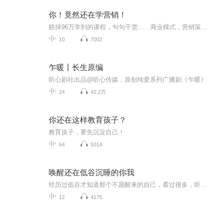
你！竟然还在学营销！
赔掉96万学到的课程，句句干货……商业模式，营销策划，财经智慧，老板思维，大道之道，财富与智慧将在这里渊源不断地涌现，字字价值连城，句句直指核心，此套课程全程没有半句废话，不会浪费你的时间，只会颠覆你的世界！！！
10
7002
乍暖丨长生原编
听心剧社出品@听心传媒，原创纯爱系列广播剧《乍暖》
24
42.2万
你还在这样教育孩子？
教育孩子，要先沉淀自己！
64
5014
唤醒还在低谷沉睡的你我
经历过低谷才知道那个不愿醒来的自己，看过很多，听过很多，也摘抄了很多，也许其中不知那一句话也会把你唤醒。与你共勉，共度人生的低潮，慢慢醒来吧！
12
4175