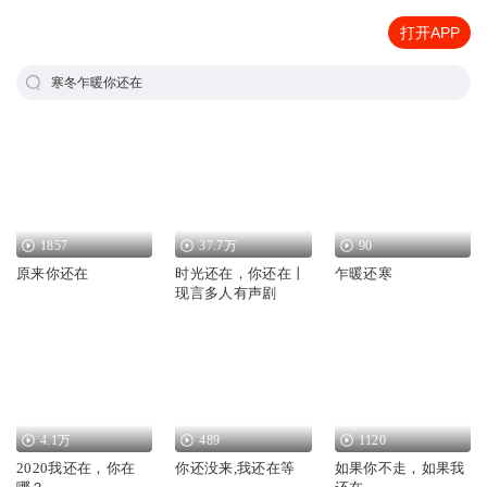
打开APP
寒冬乍暖你还在
1857
37.7万
90
原来你还在
时光还在，你还在丨
乍暖还寒
现言多人有声剧
4.1万
489
1120
2020我还在，你在
你还没来,我还在等
如果你不走，如果我