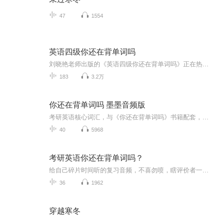
47
1554
英语四级你还在背单词吗
刘晓艳老师出版的《英语四级你还在背单词吗》正在热卖，我来读读单词给大家听，也是给我自己加强印象。
183
3.2万
你还在背单词吗 墨墨音频版
考研英语核心词汇，与《你还在背单词吗》书籍配套，分单元音频上岸必备，过耳不忘
40
5968
考研英语你还在背单词吗？
给自己碎片时间听的复习音频，不喜勿喷，瞎评价者一律拉黑。
36
1962
穿越寒冬