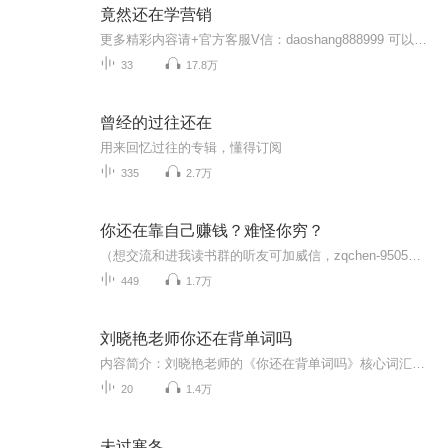
竟然还在学营销
更多精彩内容请+官方客服V信：daoshang888999 可以查看全部课程：《钱道绝学》《战略布局》《个人品牌》《内功修炼—自醒修炼》《承载修炼—自我破局》 《承载修炼—家庭破局》《承载修炼—事业破局》 《文化建设—学校文化》《文化建设—舞台文化》 《领袖必修—从0到N》《领袖必修—天成修炼》 《领袖必修—超级磁场》《领袖必修—宇宙规律》 《领袖必修—人性玄机》《领袖必修—时空能量》 《领袖必修—看破未来》 《巨变时代—62条建议》最新课程尽在 daoshang...
33
17.8万
曾经的过往还在
用来回忆过往的专辑，懂得订阅
335
2.7万
你还在靠自己赚钱？难怪你穷？
（想交流和进我读书群的听友可加威信，zqchen-9505）真正的财务自由是什么？财务自由，就是当你不工作的时候，也不必为金钱发愁，因为你有其他渠道的现金收入。当工作不再是获得金钱的唯一手段时，你便自由了。可以有足够的金钱、时间去做自己真正想做的事...
449
1.7万
刘晓艳老师你还在背单词吗
内容简介：刘晓艳老师的《你还在背单词吗》核心词汇约1500个，20个单元多多重复 才能把单词记牢主播简介：一枚再次备战考研党同学
20
1.4万
未过寒冬