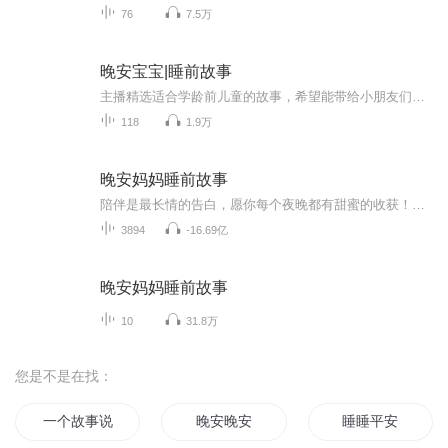
76
7.5万
晚安宝宝|睡前故事
主播精选适合学龄前儿童的故事，希望能带给小朋友们一点点温柔和美好，同时能陪伴孩子们一起成长。家长朋友们以及各位小听友，有喜欢的故事题材，可以私发主播。希望我们一起把节目做好。
118
1.9万
晚安妈妈睡前故事
陪伴是最长情的告白，愿你每个夜晚都有甜蜜的收获！【微信公众号：晚安妈妈】第一时间分享晚安妈妈和小朋友们的研学旅行喔~晚安妈妈一级播音员，童话作家被300万家庭认可为“萌宝辣妈”最爱的“哄睡神器”节目全网收听量破100亿晚安妈妈已出版童话故事集《...
3894
-16.69亿
晚安妈妈睡前故事
10
31.8万
您是不是在找：
一个故事说给你听
晚安晚安
睡睡平安