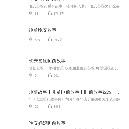
晚安爸爸的睡前故事，陪伴你入梦。 晚安爸爸为什么要给小朋友们讲睡前故事呢？美国儿科学会的儿童早期教育委员会主席、西雅图儿科专家丹尼特·格拉斯伊博士认为，如果学龄前（6岁）的孩子，经常聆听父母读睡前故事，会直接影响孩子上幼儿园后的学习表现以及上学后的学习成绩。但我们生活在一个压力极大的社会，孩子的父母要认真辛勤的工作，才能换取生活上的富足。深夜到家，疲惫至极，想陪伴孩子读睡前故事常常会“心有余而力不足”。没有人可以取代父母在孩子心目中的地位，但有些时候，还是代替父母做一些让孩子愉悦的事情，比如给孩子读一篇小故事。 希望每个孩子都有一个充满故事的童年，都能在日后的学习中得心应手！
33
176.8万
睡前晚安故事
520
26.7万
晚安爸爸睡前故事
明杨老爸 一级播音员 双胞胎宝宝的爸爸 用最温暖的父亲的声音 为宝宝们 每天讲述晚安故事 给与宝贝安全感 和力量。 希望宝贝们快乐成长。好的睡前故事，不是让孩子增加知识量，也不是让孩子复述出某个情节，而是心与心之间、灵魂与灵魂之间爱的交流：故事...
3
501
睡前故事丨儿童睡前故事丨睡前故事效应丨晚安宝贝
**《儿童睡前故事集》简介**每个孩子都拥有无限的想象力和探索的欲望。本书汇集了一系列富有想象力、情感丰富、寓教于乐的睡前故事。从古老的寓言，到现代的童话，每个故事都充满了奇幻与趣味，能够带领孩子们进入一个个神秘的世界，体验不同的冒险与奇遇...
20
8983
晚安妈妈睡前故事