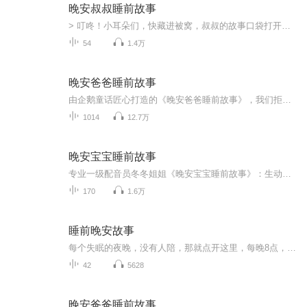
晚安叔叔睡前故事
> 叮咚！小耳朵们，快藏进被窝，叔叔的故事口袋打开啦！里面蹦出会讲笑话的胡萝卜、追着彩虹跑的小蜗牛，还有守护美梦的瞌睡虫小分队！每晚八点，睡前3分钟，笑声和奇遇陪你钻进软乎乎的梦乡。快，抓住被角，故事探险开始咯！
54
1.4万
晚安爸爸睡前故事
由企鹅童话匠心打造的《晚安爸爸睡前故事》，我们拒绝千篇一律，我们努力打造孩子爱听的故事，每天听一个小故事，助成长，睡眠好想听原创好故事就到这里来吧，企鹅童话给孩子一个有故事的童年喜欢的小朋友记得关注哦
1014
12.7万
晚安宝宝睡前故事
专业一级配音员冬冬姐姐《晚安宝宝睡前故事》：生动演绎大千世界的科普知识，带着孩子们一起在睡前徜徉在科学世界的海洋里。鼎岳文化专业声音创作机构，注重对声音的演绎，以及发音的规范，专业有声书录制，有国学、儿童读物，传记类等上千本有声书制作经验。...
170
1.6万
睡前晚安故事
每个失眠的夜晚，没有人陪，那就点开这里，每晚8点，给你治愈系的声音，陪你入眠。合作投稿 建议，请关注主播私信，注明消息。
42
5628
晚安爸爸睡前故事