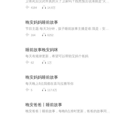
卫青死后汉武帝真的灭了卫家吗？既然预言说薄姬是“天子之母”，为什么吕雉不杀她？刘伯温临死前为什么送一筐鱼给朱元璋，这鱼有什么说法吗？古人在被灭九族的时候，受牵连的家属为何不跑？朱棣在发动靖难之役后其他藩王为何没有反抗？
4184
14.8万
晚安妈妈睡前故事
节目主题:每天3分钟，孩子睡前故事主播是谁:我是：安读一隅适合谁听:学龄前儿童主播的话:希望我的声音，能让小朋友喜欢
164
6252
睡前故事晚安妈咪
每天有规律更新，希望可以帮助宝妈个爸妈
62
1万
晚安妈妈睡前故事
每天晚上8点我都在喜马拉雅等你
5
117.6万
晚安爸爸丨睡前故事
晚安爸爸丨睡前故事，每晚8点准时更新，爸爸的故事同样陪伴你的成长。简短的故事了解健康生活知识和做人的道理。希望每天的故事陪伴孩子的成长。