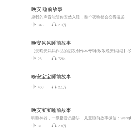
晚安 睡前故事
愿我的声音能陪你安然入睡，整个夜晚都会变得温柔
346
2.3万
晚安爸爸睡前故事
【受晚安妈妈作品的启发创作本专辑(致敬晚安妈妈)】尽微薄之力，伴孩子成长，晚安爸爸(靠谱叔叔)相信你是最棒的，认真生活，元气满满健康快乐每一天！晚安爸爸用心演播经典好听的睡前故事，陪伴宝宝入梦，希望每个孩子都有一个充满故事的难忘童年……主播...
23
7264
晚安宝宝睡前故事
460
2.1万
晚安宝宝睡前故事
哄睡神器，一级播音员播讲，儿童睡前故事微信：wenqian1032微博：@电台主持人文倩抖音ID：文倩同学
31
2.8万