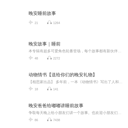
晚安睡前故事
21
1264
晚安故事｜睡前
本专辑有超多可爱角色轮番登场，每个故事都有新伙伴陪孩子探险，像拆开不一样的童话盲盒。故事里的棉花糖森林、月光海是 “造梦素材库”，听完易做甜梦，让睡觉变期待。语言软乎乎的，小精灵、小动物对话像在耳边说，给孩子满满安全感。还有数不完的小故事...
48
2272
动物情书【送给你们的晚安礼物】
【相思家出品】 多年前，一本《动物情书》写出了人和动物爱的不同。今天，十一位来自各个地方各个平台各个领域的主播，录制了它。十七期的不同，加上一期的不期而遇。让我们用心，播给你听。 STAFF: 原文/小北; 监制/相思 琉君倾; 后期/琉君倾 相思; 配乐/琉君倾; 文编/相思; 图设/相思 CAST（按出场顺序）： 琉君倾@琉君倾 子不语杨总 相思@相思一只 胖大海@困意盎然 等待老去@等待老去v 楼起@楼起白之 北城诗客@北城诗客 土豆咔咔 暖暖宁儿 左右 似识@-似识-
18
141
晚安爸爸给嘟嘟讲睡前故事
争取每天晚上给小朋友们讲一个故事。也欢迎小朋友们把自己喜欢的故事留言发给我。我来给你们讲。
86
7438