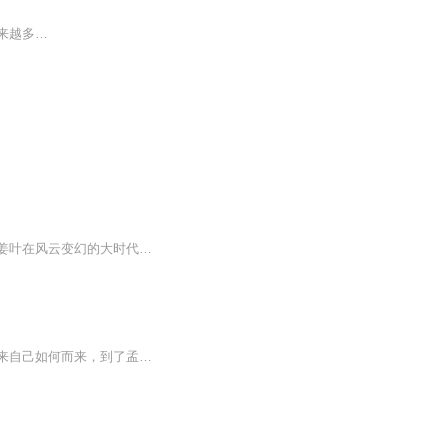
来越多…
醉卧美人膝，醒掌天下权！重生者姜叶再入官场，往昔种种随风去，今朝踏浪弄潮头！且看姜叶在风云变幻的大时代中，演绎一段情场得意，官路扬名的仕途传奇。
一只鬼茫然地在人间飘散，忘了自己已是死了，遇见了孤魂野鬼、狐妖、鬼差，才逐渐想起来自己如何而来，到了孟婆茶摊前，才全然知道自己之前只喝了半碗孟婆汤，才依稀记得生前所有以及所爱之人，待他有了记忆，斯人却早已逝去。