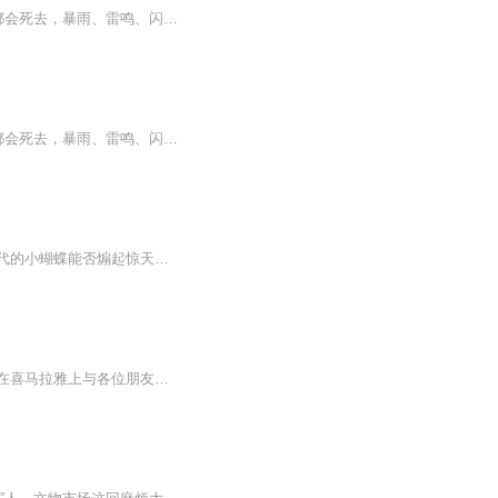
“如果时间回转，自己还会不会放过那两个商贩？”浑身是刺骨的冰凉，梁纲感觉着自己随时都会死去，暴雨、雷鸣、闪电一切的一切似乎都在离他远去，整个人像是跳出了烦杂尘世，思维进入了一种空灵之境。————这是一种喧杂中的静。梁纲曾听人说起过这个，...
“如果时间回转，自己还会不会放过那两个商贩？”浑身是刺骨的冰凉，梁纲感觉着自己随时都会死去，暴雨、雷鸣、闪电一切的一切似乎都在离他远去，整个人像是跳出了烦杂尘世，思维进入了一种空灵之境。————这是一种喧杂中的静。梁纲曾听人说起过这个，...
【内容简介】大学生陆子路魂穿言灵异界。灵力可强身，一字百千斤，万言固国邦。且看现代的小蝴蝶能否煽起惊天风云。陆子路：“只恨我不是文科生！！”旁人：“只恨你是个工科毒瘤！！”【作者/主播简介】作者：罗罗家，网络小说作家。主播：青城有声【购买...
喜马拉雅历史频道优秀月度主播易学世家职业投资者对历史人文和易学有浓厚的兴趣，将会在喜马拉雅上与各位朋友从上古竹书纪年一路分享讲述至当今年份，本专辑为盛世隋唐专辑，各位听众朋友们可分享订阅。在中国的历史上，有两个高峰，一个是强汉，另一个则...