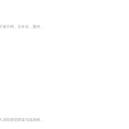
我与你即使日久生情，意识一见钟情五年前，济州的亲王率兵出征，兵败边关，亲王及世子下落不明，五年后，冀州书院仅17岁的才女，聘为忠国公府西席两情若是久长时再出，在出将入相，在庙宇高堂
三国动乱，长公主尚薇立誓辅佐幼弟稳江山，却被摄政王墨澜强势纠缠，自此爱恨交织。两人深陷朝堂阴谋与战场烽火，从针锋相对到并肩作战，历经生死磨难后，终看透权力虚无，抛开身份束缚，携手天涯，谱就一段倾城绝恋。