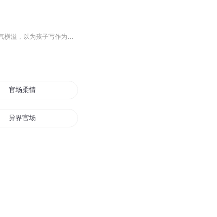
《盛世繁花》的主体，还是目前依然活跃在儿童文学创作一线上的中坚。他们激情勃发，才气横溢，以为孩子写作为终生事业。正是这一批人，引领着中国儿童文学的潮流，推动着中国儿童文学的进步与发展。对这批骨干作者的作品，自然是珍爱有加。书中，既有知名...
官场柔情
异界官场
我的官场岁月
重生之官场鬼才
平凡的官场生活