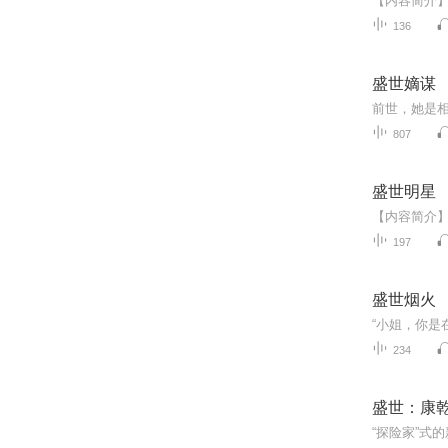
136
盛世嫡谋
807
盛世明星
197
盛世烟火
234
盛世：康