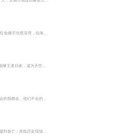
【内容简介】不懂规矩的乡下穷小子带着盗墓贼的鉴宝术来到北京，天下无难事，只怕有“新”人，文物市场这回麻烦大了。古玩、捡漏、赌石、宝业，小人物最终成为私珍无数的收藏家。一个青涩的男孩成长为顶天立地的男子汉……【作者/主播简介】作者：倾覆，网...
前世，她是相门之女，一朝沦落家破人亡。满腔才情只付秦楼楚馆。 今生，她为复仇而来，红妆褪尽仇恨深埋，似海深仇誓要改天换日。 曾经，她是一代奇女，风华万千才艺无双，一把烈火焚尽，只留千秋艳骨。 如今，她是绝世奇才，运筹帷幄决胜千里，一...
【内容简介】在组合达到最巅峰的时候，作为队长的他却被驱逐，融合地球灵魂后的他是否能够王者归来，成为天空中最亮的那颗星。【作者/主播】作者：双洞，网络小说作家。主播：熙音工作室【购买须知】1、本作品为付费有声书，前20集为免费试听，购买成功后...
“小姐，你是在练习自杀么？”“不，我是在测试怪的忍耐能力。”“你真的是术士么？”“瞧，术士会的我都会，他们不会的我也会。”“对，他们不会像你这样死的这么快。”盛世内测，她是帝都唯一的女王。最终却随着帝都永远消失。留下那场盛世之战堪称绝响...
“探险家”式的新历史学者“执/政/官”式的新历史读法 西汉与康乾：两种中国盛世的典型逻辑兴盛到衰亡：亲抵历史现场的全新讲述 经济-战争-版图-人口-贪/腐-中/央/集/权-马尔萨斯陷阱哪一个才是盛世兴盛与衰亡的典型要素？ 时代在进步，人性在重复。不理解...