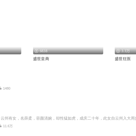
6838
3.3万
盛世皇商
盛世狂医
1480
11.6万