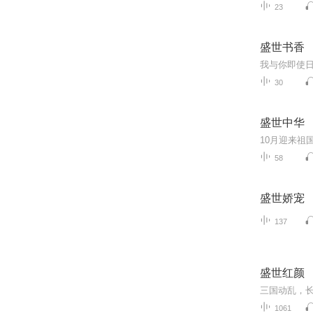
23
盛世书香
30
盛世中华
10月迎来祖
58
盛世娇宠
137
盛世红颜
1061