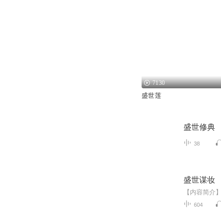
7130
盛世莲
盛世修典
38
盛世谋妆
604