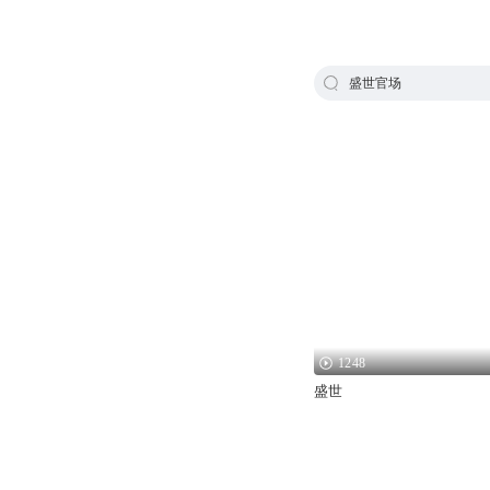
盛世官场
1248
盛世