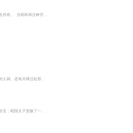
她被爱人背叛，心如死灰，他救她性命，给予希望。灵魂转世，她因他再世为人，他为她失去所有。 当双眸再次睁开，她成了上古家族夜家废物夜瑶尘。 夜瑶尘爹爹一句“你不是夜瑶尘。”看破了她皮囊下的陌生灵魂。 一笔交易，她要替夜瑶尘活下去，却不知...
【内容简介】穿越贞观。盛世之音未响，异族却再次踏破了玉门关，躲不过的天灾、挡不住的人祸、还有兵锋过处那夜晚中一声声无尽的惆怅与悲哀！只求国泰民安！只求国泰民安！我愿手握秃笔，点缀江山如画，金戈铁马再开万里无边。......酌一杯清酒，在秋月中...
【内容简介】世人皆道，凉国丞相爱极了一人。——为了她，他竟夺了自己君王之妻。世人皆言，昭国太子宠极了一人。——为了她，他竟颠覆了凉聿二国。可最后，他眼睁睁看着她死在自己面前，而她对他说的最后一句话却是：若有来世，愿永不相见。 她爱极了他...