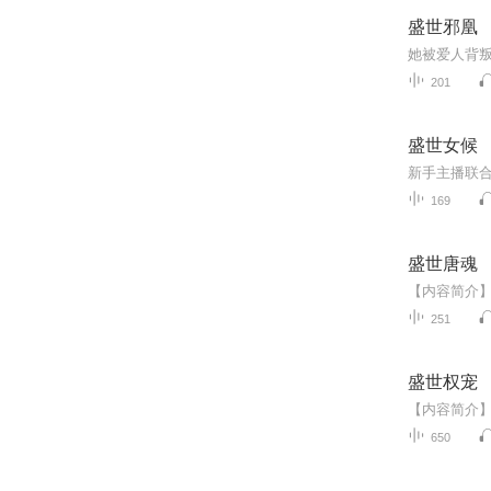
盛世邪凰
201
盛世女候
新手主播联
169
盛世唐魂
251
盛世权宠
650