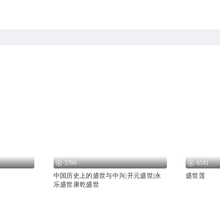
3790
6581
中国历史上的盛世与中兴|开元盛世|永
盛世莲
乐盛世康乾盛世