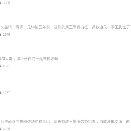
3.7万
1646
国70大寿，愿小伙伴们一起来悦读喔！
2071
4277
5.3万