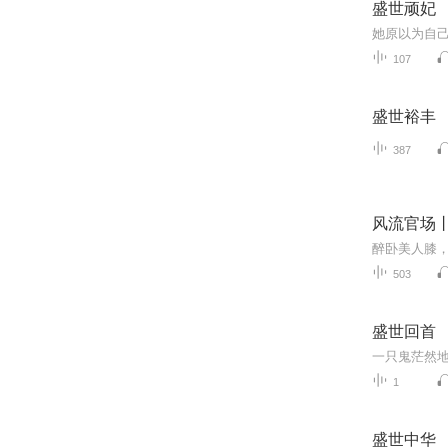
盛世顽妃
她原以为自
107
盛世裕丰
387
风流官场
503
盛世回首
1
盛世中华