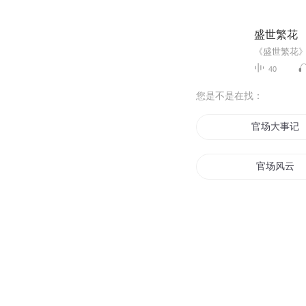
盛世繁花
40
您是不是在找：
官场大事记
官场风云
官场新生代
灵异官场
异能高手在