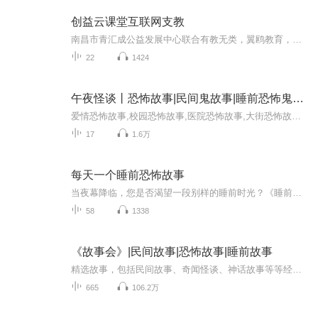
创益云课堂互联网支教
南昌市青汇成公益发展中心联合有教无类，翼鸥教育，南昌市青少年发展基金会，南昌市妇联等多家爱心单位和机构为南昌市周边农村小学提供互联网远程互动支教服务的公益项目介绍，希望 可以有更多的爱心人士愿意加入我们，和我们一起通过电脑网络为农村小学生...
22
1424
午夜怪谈丨恐怖故事|民间鬼故事|睡前恐怖鬼故事
爱情恐怖故事,校园恐怖故事,医院恐怖故事,大街恐怖故事,网络恐怖故事。。。。世间的灵异奇闻，将在一个个寂静的夜晚 缓缓而来。。。伴你入眠。。。。。。
17
1.6万
每天一个睡前恐怖故事
当夜幕降临，您是否渴望一段别样的睡前时光？《睡前灵异故事》专辑为您呈现一系列扣人心弦的灵异篇章。这里有幽灵的低语、神秘的诅咒和不可思议的超自然现象。在您入睡前，让这些充满神秘色彩的故事引领您进入一个充满奇幻与惊悚的世界，感受心灵的震颤。
58
1338
《故事会》|民间故事|恐怖故事|睡前故事
精选故事，包括民间故事、奇闻怪谈、神话故事等等经典故事每天更新伴您入眠精选故事，包括民间故事、奇闻怪谈、神话故事等等经典故事每天更新伴您入眠
665
106.2万