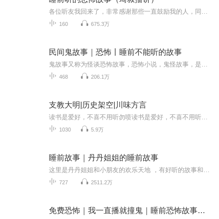
各位听友我回来了，非常感谢那些一直鼓励我的人，同时也非常抱歉，离开这么久。这些年经历了很多一直没有时间去播故事，但是看到那些给我的留言我是真的很感动，我决定继续更新故事，但是不能保证更新速度，感谢的同时也说声抱歉。短片小说，恐怖故事。欢...
160
675.3万
民间鬼故事｜恐怖丨睡前不能听的故事
鬼故事又称为怪谈恐怖故事，恐怖小说，鬼怪故事，是以(推理、穿越、血腥、架空、恐怖、刺激)等风格模式构成的虚幻故事，也是一种与灵异事件有关的故事。灵异故事口耳相传，造成另一种流行文化，当中不少亦是著名的都市传奇。灵异故事可以涉及人类与灵体的...
468
206.1万
支教大明|历史架空|川味方言
读书是爱好，不喜不用听勿喷读书是爱好，不喜不用听勿喷读书是爱好，不喜不用听勿喷不一样的支教，我的村庄不是一般的落后啊，听村长说外面貌似还有皇帝，没有听说过飞机就算了大巴都没见过。。。啊。。。。这
1030
5.9万
睡前故事｜丹丹姐姐的睡前故事
这里是丹丹姐姐和小朋友的欢乐天地 ，有好听的故事和好玩的互动。每天晚上，和丹丹姐姐一起，听个故事再睡觉。
727
2511.2万
免费恐怖｜我一直播就撞鬼｜睡前恐怖故事｜双播