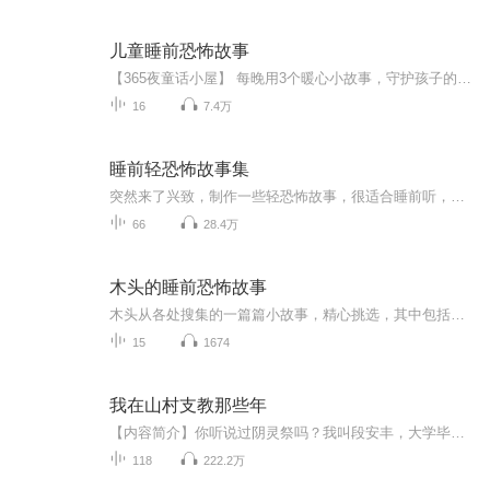
儿童睡前恐怖故事
【365夜童话小屋】 每晚用3个暖心小故事，守护孩子的甜美梦乡 这里有的： 原创/经典儿童故事精选 3-8岁适龄内容分级 5分钟沉浸式睡前陪伴
16
7.4万
睡前轻恐怖故事集
突然来了兴致，制作一些轻恐怖故事，很适合睡前听，因为我就是睡前讲的。胆子大的别进来~
66
28.4万
木头的睡前恐怖故事
木头从各处搜集的一篇篇小故事，精心挑选，其中包括灵异、心理、惊悚等不同的中短篇小故事。每个故事大概在14-18分钟左右。相信一定会在睡前给你带来更好的体验。
15
1674
我在山村支教那些年
【内容简介】你听说过阴灵祭吗？我叫段安丰，大学毕业后，怀着一腔热血，踏上了支教的路程，可是这个决定，却让我走上了一条不归路。“你们这些支教老师，都很能吃苦，不过你们这些有知识点人啊，很多接受不了我们的一些风俗，比如阴灵祭”“贾老仙，我梦...
118
222.2万