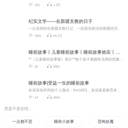
162
1.3万
纪实文学——在新疆支教的日子
一位老师的在新疆支教日记，一段真实鲜活的新疆经历。这里有善良的老师，这里有友善的同事，这里有可爱的孩子，这里有新疆的异域风情，这里有真实的故事.……
2681
24.1万
睡前故事丨儿童睡前故事丨睡前故事效应丨晚安宝贝
**《儿童睡前故事集》简介**每个孩子都拥有无限的想象力和探索的欲望。本书汇集了一系列富有想象力、情感丰富、寓教于乐的睡前故事。从古老的寓言，到现代的童话，每个故事都充满了奇幻与趣味，能够带领孩子们进入一个个神秘的世界，体验不同的冒险与奇遇...
20
8981
睡前故事|受益一生的睡前故事
欢迎添加邦邦妈个人微信：fmcb001，发送家庭教育各种疑难困惑，几十位家庭教育专业咨询师在线为您解答。...
14
4844
您是不是在找：
一点都不恐怖的故事
睡前小故事
恐怖妖魔