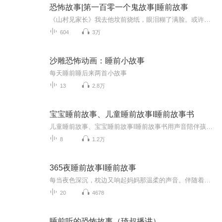
恐怖故事|第一百零一个鬼故事|睡前故事
《山村见家长》我去他坟前烧纸，眼泪糊了满脸。或许那场诡异的“见家长”，是他能想到的唯一让我活下去的办法。那天晚上，我又梦到他。他穿着白衬衫，笑着朝我挥手。醒来时，手腕上的同心结不见了。《离奇死亡》我是在凌晨四点接到村长电话的，电话那头的...
604
3万
沙雕恐怖动画：睡前小故事
每天睡前睡后来两首小故事
13
2.8万
宝宝睡前故事、儿童睡前故事I睡前故事书
儿童睡前故事、宝宝睡前故事I睡前故事书用声音陪伴孩子的成长
8
1.2万
365夜睡前故事l睡前故事
每当夜色深沉，枕边又响起妈妈那温柔的声音。伴随着一个个精彩的故事，孩子们渐渐进入梦乡，朦胧中，好像闻到了原野上艾蒿的香气，看到了天空中闪闪发光的金色小星星，听到了鸟儿在枝头为大树歌唱……主播寄语：希望这本书能陪伴孩子们的睡前时光，让他们...
20
4678
睡前听的恐怖故事（琦叔播讲）