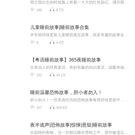
简介我出生的时候脸上有着一大片的红色胎记。满月那天，因为我抓了一串红玛瑙项链，所以村子里死了三个人，据说我父亲也是被我克死的，我相貌丑陋，经常被人当中羞辱，但是唯一爱我的母亲生了重病，为了救她，我便开始做主播赚钱，结果，一次意外我被困在...
180
8.7万
儿童睡前故事|睡前故事合集
本专辑持续更新儿童睡前寓言故事，很多有趣的故事会启发幼儿区分那些事情是对的，那些事情是错的，初步让幼儿建立正确的人生观、道德观和价值观！祝宝宝们，健康快乐的成长！
8
4.4万
【粤语睡前故事】365夜睡前故事
古老动人的经典童话、奇妙有趣的知识童话、温暖幸福的香睡故事、温馨浪漫的甜梦童话，每一个故事都会让孩子获得不一样的感受，学会不一样的知识，体会不一样的乐趣，养成良好的品德
231
10.1万
睡前温馨恐怖故事，胆小者勿入！
胆小勿入！一些亲身经历的恐怖故事每周持续更新中，最近更新的声音会置顶结局有反转加加因为害怕不会出镜合集（光上传封面图已经吓到我了）
157
419.6万
夜半诡声|恐怖故事|惊悚|悬疑|睡前故事
在寂静的夜晚，当一切都沉睡在黑暗之中，那些被遗忘的传说和怪谈却悄然苏醒。《夜半怪谈录》带你走进一个充满恐怖与神秘的世界，探索那些隐藏在民间的诡异故事。本专辑精心挑选了一系列恐怖故事和民间怪谈，从古老的传说，到现代的诡异事件，每一个故事都...