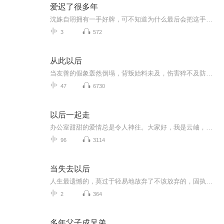
爱迟了很多年
沈姝自诩拥有一手好牌，可不知道为什么最后会把这手好牌打得稀烂。 堕胎，容貌被毁，事业一塌糊涂，声名狼藉。 她不知道自己为什么最后会变成这样，大概是因为傅慎言的出现吧！ 毕竟，爱情真的能毁掉一个女人的一生。【收听须知】1、该专辑免费收听。2、在收听过程中，如想快速阅读小说文字版全集，或者你有其他任何问题，请在微信中搜索公众号【糖果看吧】，关注并回复数字：【7650】，便可快速阅读文字全版。（注意：需要在公众号中回复才有效）...
3
572
从此以后
当友善的假象轰然倒塌，背叛始料未及，伤害猝不及防。 学校教学楼着火了，滚滚浓烟染黑了夏日湛蓝的天空。格蕾丝跑到学校的时候，发现儿子亚当安然无恙地待在教学楼外，而女儿珍妮却还在教学楼里。格蕾丝冲进烈火熊熊的大楼，在浓烟和火舌中找到珍妮。拖着她下楼时，却被坍塌的重物压住…… 恢复知觉时已是在医院，格蕾丝发现自己和女儿的灵魂都能够自如行动，而身体都已是重伤。惊人的消息传来：八岁的亚当被指控是纵火者！可她俩都知道，这个优雅、善良的孩子绝不会做这种事。 格蕾丝不停奔走，终于发现了事件背后的惊天阴谋，但是没人能看得见她和珍妮，也听不见她们说话。此时，珍妮的生命迹象已岌岌可危……
47
6730
以后一起走
办公室甜甜的爱情总是令人神往。大家好，我是云岫，欢迎订阅。高冷总裁与坚韧下属从职场互助到甜蜜相守，高甜恋情，双强组合，共谱办公室恋曲。本书每天更新两集，欢迎听众朋友们在评论区留下宝贵意见，期待大家的到来哦！
96
3114
当失去以后
人生最遗憾的，莫过于轻易地放弃了不该放弃的，固执地坚持了不该坚持的。有些失去是注定的，有些缘分是永远不会有结果的，当你觉得幸福的时候，不管你看到什么样的风景，都是美丽的，就算孤独了也不会寂寞......
2
364
多年父子成兄弟