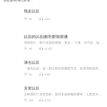
后还爱你|现代言情|
爆笑|日久生情|AI专
辑
我走以后
43
1412
以后的以后|都市爱情|双播
专辑简介：那个炎热的黄昏，莫非：“小溪，对不起，如果真的有下辈子，我一定会好好爱你的。” 小溪：“即使真的有下辈子，你还是会爱上另外的别人，我不要了，别人的我不要。我也不要你的对不起，我要那些对不起有什么用？”作者：九仙月
45
12.9万
满仓以后
「满仓以后」是一档泛财经类播客节目。投资理财是绝大多数人，终其一生也绕不不开的问题。我们秉承“真投资、真感受、真分享”的理念，和你一起寻找答案！
55
1783
灾变以后
王林遇到了末世危机，面对未知病毒的袭来，人类变为丧尸，动物发生变异。王林与在末世中结识的伙伴一起生存成长，然而末世中的威胁并不只有丧尸和变异动物......
102
3.7万