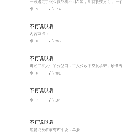
一段路走了很久依然看不到希望，那就改变方向； 一件事想了很久依然纠结于心，那就选择放下；一些人交了很久却感觉不到真诚，那就选择离开。一种活法，坚持了很久，依然感觉不到快乐，那就选择改变。放下过去，让心归零
9
1148
不再说以后
内容重点：
8
205
不再说以后
讲述了在人生的分岔口，主人公放下空洞承诺，珍惜当下的每一刻，用真心行动取代虚无言语，学会勇敢面对现实与情感的抉择。
6
981
不再说以后
7
164
不再说以后
短篇纯爱叙事有声小说，单播