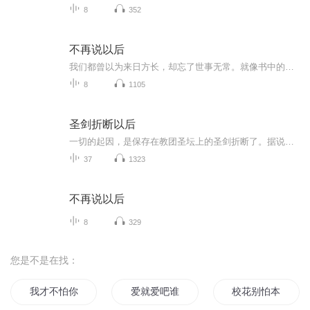
8
352
不再说以后
我们都曾以为来日方长，却忘了世事无常。就像书中的他们，以为说过了再见就真的能再见，以为说好了以后就真的还有以后。可当谎言与误会交织，当现实的重压碾过爱情的幻想，那些曾经许诺的“以后”，变成了再也触碰不到的远方。
8
1105
圣剑折断以后
一切的起因，是保存在教团圣坛上的圣剑折断了。据说，是因为有人拿祂开酒桶这柄圣剑象征着绝对的光明与正义，威慑着大陆上的所有邪祟。圣剑损毁，隐藏在阴暗角落里的邪恶蠢蠢欲动，黑暗与混乱初见端倪。值此大陆生死存亡之际，究竟该如何应对?祭司长当然是重新锻一把了，不然呢？杀一个酿酒师祭天吗？教团执行人攻传奇锻造师受。主攻文。受追攻，但攻宠受。部分背景设定借鉴DnD体系龙与地下城，SRD开放版权部分。一句话简介：到底是谁拿圣剑开酒桶?立意：身处黑暗，心向光明强强情有独钟异世大陆西幻
37
1323
不再说以后
8
329
您是不是在找：
我才不怕你呢
爱就爱吧谁怕谁
校花别怕本尊在这