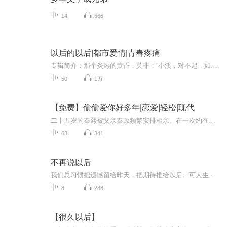
14
666
以后的以后|都市爱情|青春疼痛
专辑简介：那个炎热的黄昏，莫非：“小溪，对不起，如果真的有下辈子，我一定会好好爱你的。” 小溪：“即使真的有下辈子，你还是会爱上另外的别人，我不要了，别人的我不要。我也不要你的对不起，我要那些对不起有什么用？”作者：九仙月
50
1万
【免费】偷偷爱你好多年|恋爱|轻松|现代
二十五岁的秦熙被父亲秦政频繁安排相亲。在一次约在火锅店大堂的相亲中，她故意打扮土气，相亲对象见后恶语相向，秦熙从容应对。她与父亲的互动及相亲趣事，展现别样情感故事。
63
341
不再说以后
我们总习惯把遗憾留给昨天，把期待推给以后。可人生最珍贵的，从来不是遥不可及的将来，而是握在手心的此刻。 这里没有鸡汤，只有真实的故事、温柔的陪伴与清醒的治愈。陪你放下执念，接纳过往，好好爱自己，从此，不再说以后。
8
283
【很久以后】