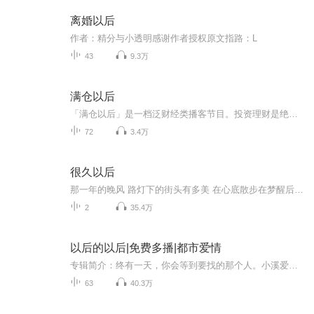
离婚以后
作者：精分与小透明感谢作者授权原文指路：L
43
9.3万
满仓以后
「满仓以后」是一档泛财经类播客节目。投资理财是绝大多数人，终其一生也绕不不开的问题。我们秉承“真投资、真感受、真分享”的理念，和你一起寻找答案！
72
3.4万
很久以后
那一年的晚风 路灯下的街头有多美 在心底散步在梦醒后 我陪在你左右一直走 就以为 是尽头...
2
35.4万
以后的以后|免费多播|都市爱情
专辑简介：终有一天，你会等到要找的那个人。小溪爱上了莫非，莫非却只把她当作别人的替代品。“你既然无心，我也该放手，何必痴痴傻傻纠缠不休。”五年艰难的疗伤，善良的小溪终于可以放下过去，并历经兜兜转转后，等来了那个愿意和她白首不相离的人—江...
63
40.3万