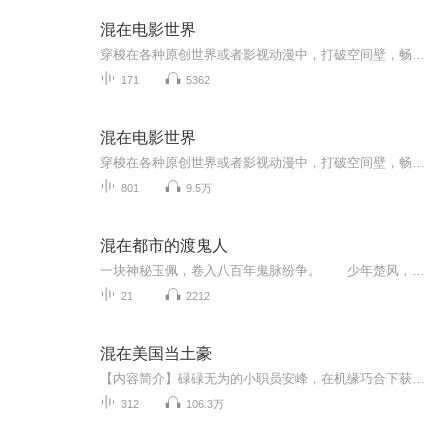
混在电影世界
穿梭在各种原创世界或者影视动漫中，打破空间壁，畅想诸天无限。
171
5362
混在电影世界
穿梭在各种原创世界或者影视动漫中，打破空间壁，畅想诸天无限。
801
9.5万
混在都市的渡鬼人
一块神秘玉佩，卷入八百年鬼脉纷争。 少年楚风，继承秘传茅山道术，成为一名都市渡鬼人。 毛骨悚然的灵异事件，神秘莫测的凶杀大案， 通天彻地的传承秘术，黑白两道的生死激战， 看少年楚风如何披荆斩棘，纵横都市，道法通阴阳！
21
2212
混在美国当土豪
【内容简介】碌碌无为的小职员安峰，在机缘巧合下获得了超级科技和财富，他以制造次世代人造钻石赚（骗）钱为终极目标，漂洋过海，和美国人民打起了交道，由此发生一系列追求梦想，追求自由，改变人生的故事。【作者/主播简介】作者：驾雾，网络小说作家。...
312
106.3万