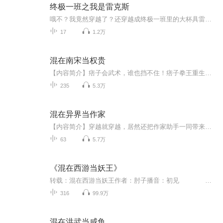
终极一班之我是雷克斯
哦不？我竟然穿越了？还穿越成终极一班里的大杯具雷克斯。那个被人炼成武尸的可怜虫？那个胆子大的敢一个人玩弄终极一班的人。虾米，算了，这一切都是没有发生的，现在就有我来改下雷克斯悲催的一切，咱要穿梭时空，泡尽mm。黄安琪就让汪大东和丁小雨争去...
17
1.2万
混在南宋当权贵
【内容简介】痞子会武术，谁也挡不住！痞子拳王重生南宋，在金兵虎视、重文轻武、文人孱弱的时代里，拳头比道理有用，心机比愚忠有用！文字版权方：阅文听书【作者/主播简介】作者：惠公子，网络小说作家。主播：大艺之音【购买须知】1、本作品为付费有声...
235
5.3万
混在异界当作家
【内容简介】穿越就穿越，居然还把作家助手一同带来了，感到坑爹的杜尘只能重操旧业，成为一名异世界的作家，只是杜尘死也想不到，自己写的作品，居然火遍了整个异界。一群道士将《道德经》奉为经典，哭天喊地求杜尘畅谈大道，供奉杜尘为道祖。一群和尚将...
63
5.7万
《混在西游当妖王》
转载：混在西游当妖王作者：肘子播音：初见 内容简介： 穿越到西游记的世界，居然成了花果山的一头大鳄鱼。好斗的孙悟空，强大的九灵元圣，神秘的菩提祖师，腹黑的玉皇大帝，豪情的牛魔王，美艳的蝎子精，傲娇的嫦娥仙子......一个个神话人物闪亮登场。主角身怀妖族未来，立志成为一代妖王；西游路漫漫，仙、妖、佛三族乱斗。看我鳄鱼雷克顿，如何踏… ...
316
99.9万
混在洪武当咸鱼