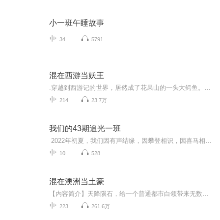
小一班午睡故事
34
5791
混在西游当妖王
.穿越到西游记的世界，居然成了花果山的一头大鳄鱼。好斗的孙悟空，强大的九灵元圣，神秘的菩提祖师，腹黑的玉皇大帝，豪情的牛魔王，美艳的蝎子精，傲娇的嫦娥仙子......一个个神话人物闪亮登场。主角身怀妖族未来，立志成为一代妖王；西游路漫漫，仙、妖、佛三族乱斗。
214
23.7万
我们的43期追光一班
2022年初夏，我们因有声结缘，因攀登相识，因喜马相知。
10
528
混在澳洲当土豪
【内容简介】天降陨石，给一个普通都市白领带来无数颗闪闪发光的钻石，拥有了巨大财富和异度空间的小白领，竟然选择在澳洲定居，过上了南半球的土豪生活！蓝天、白云、牧场、牛羊！一个亿万富豪的独特追求！想知道怎么花钱更有格调？想知道来自地球之外的...
223
261.6万