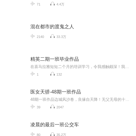
71
4.4万
混在都市的渡鬼之人
2140
33.3万
精英二期一班毕业作品
在喜马拉雅短短二个月的培训学习，令我感触颇深！我们全班同学在大咖老师，喜马老师的悉心教导下，纠发音，学说话，找感觉，学演播，我们不仅收获了成长，也收获了友谊！ 此作品是我们班主任～木木老师和全体学员用心演绎的毕业作品，希望大家喜欢！
1
132
医女天骄-48期一班作品
48期一班作品边城风沙卷，良缘自天降！无父无母的十七岁医女夏瑶，为救病重姥姥，自荐嫁与镇守边城的铁血将军裴弘毅，一场荒唐婚事，竟牵出满世柔情。她身怀神医绝技，银针能止血，妙方能救命，在军营中力挽狂澜，为他疗伤续命；他是顶天立地的大将军，铁...
39
2047
凌晨的最后一班公交车
80
35.2万