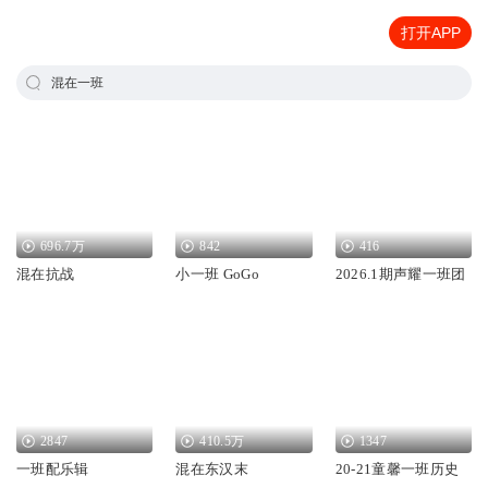
打开APP
混在一班
696.7万
842
416
混在抗战
小一班 GoGo
2026.1期声耀一班团
2847
410.5万
1347
一班配乐辑
混在东汉末
20-21童馨一班历史