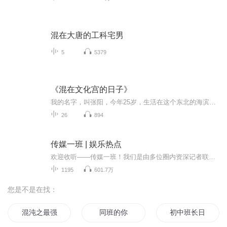
混在大唐的工科宅男
5
5379
《混在文化宫的日子》
我的名字，叫张阳，今年25岁，生活在这个东北的海滨城市里。而我的工作，或许很多人都绝对比较好奇。准确地说，我没有工作，整天游手好闲，没事就跑到文化宫里和人下围棋。确切地说，是下彩棋。因为一个梦让我梦里梦外全是生活，从中体会围棋给人带来不一...
26
894
传媒一班 | 娱乐热点
欢迎收听——传媒一班！我们是由多位圈内资深记者联手打造的原创娱乐新闻平台，为您提供热点娱乐资讯，以专业视角解读娱乐圈，呈现更深入的一面。在这里，传媒一班致力于汇聚有情怀、有温度的娱乐杂谈，让您体验独特的阅读乐趣。立即订阅，不仅捕捉每一份...
1195
601.7万
您是不是在找：
混沌之最强班级
同班的你
初中班长日记