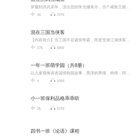
穿越到洪武末年，没出息的朱允熥表示，当个咸鱼王挺好。有兵有钱有点田，完美的咸鱼生活。只是有个糟老头子坏滴很，整天逼他学这学那，没事还总给他画饼，说等他退休了让他接班。啊呸！我社会主义的班都没接上，还能信了你的鬼？
34
7079
混在三国当侠客
【内容简介】当三国不在诸侯争霸，而是变身江湖侠客时，又会有何种演义？汉末荒淫无度的汉灵帝，化身武林第一门派炎汉宗的宗主，携至尊宝印号令天下莫敢不从。董卓成了魔教教主，曹操也改行开起了酒楼当了厨子，貂蝉甚至都成了一代掌门……这个世界还要颠...
275
5900
一年一班萌学园（共8册）
以儿童视角讲述温情校园故事，黑泽的莽撞、热情，阿进的温暖和懦弱，小岛的好学与小尖刻……每个孩子身上都展现出了多面性。小读者能从书中人物身上感受到成长的魅力。作者以温和、温情的笔法，把童心童趣一一展现给我们看，契合当下流行的慢成长主题，一...
4
1569
小一班保利品格乖乖听
25
3723
四书一班《论语》课程