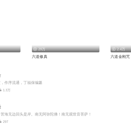
29万
2.4万
六道修真
六道金刚咒
录
定，作序流通，丁福保编纂
1.3万
缘
，苦海无边回头是岸。南无阿弥陀佛！南无观世音菩萨！
297