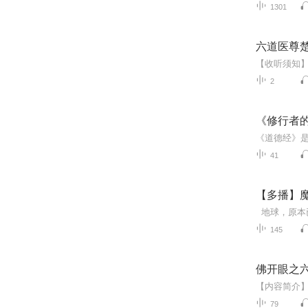
1301
六道医尊
2
《修行者
41
【多播】
145
佛开眼之
79