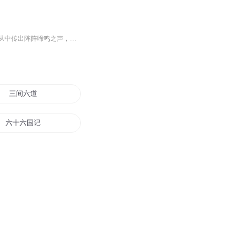
浩瀚宇宙某个偏僻星域中，一点朦胧金光以某种固定速度在漆黑星空中徐徐飞行着，并不时从中传出阵阵啼鸣之声，若断若续，若有若无，仿佛泣血之音，又如九幽狞笑。
三间六道
六十六国记
一六二二
六界帝尊之人皇
六道神尊