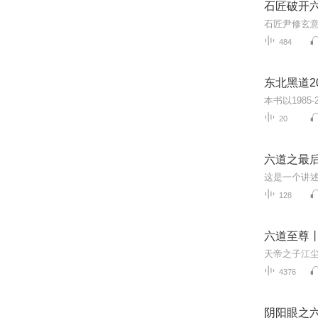
石匠破开六
484
东北黑道2
20
六道之最
128
六道至尊
4376
阴阳眼之