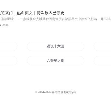
六道玄门｜热血爽文｜特殊原因已停更
6099
说说十六国
六等星之夜
三十六城记
六界之心
© 2014-
2026
喜马拉雅 版权所有
小六那年