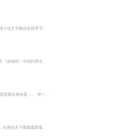
【收听须知】1、六道医尊楚元宋南伊赘婿医尊2、由于音频节目更新的比较慢，如想快速阅读小说文字版的全部章节，请在微信中搜索公/众/号【毛毛虫文学】，关注后，并在公/众/号中回复：【545】，便可快速阅读小说文字版全集。（注意：需要在公/众/号中回复才...
《道德经》是阐述顺应天道做事情的方法的。所以，很多符合自然规律运化的行为，都可以在《道德经》中找到理论依据。顺应自然，必然昌盛。运用《道德经》的理论，以符合自然规律的方法去对待事物，其结果必然是好的。大到治理国家、管理大型企业、打造某行业的龙头王者，小到社区管理、家庭邻里关系、亲朋好友交往等，都可以运用《道德经》的修为与智慧来对应处理。
地球，原本已灵气枯竭，修行、修士早已被大多数人淡忘。 许凡，一个普通的高中生，但是其真实身份是...... 有一天，天空突现血月，不久，大气层出现一个巨大的漩涡 无数灵气从旋涡涌进地球，一个新的时代，来了......
【内容简介】一千年前，三宝法师为了换取佛主的再次开眼，立下重誓，愿意以十世的修行，去感化天下最最最恶毒之人。 一千年后，伏魔山崩，十世善人降临，大漠戈壁之上，以胡八道为首的一伙山贼，却在谋划着捉拿住十世善人，以求长命百岁，增强法力。 而就...