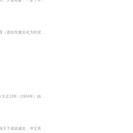
【内容简介】千年前，最年轻的武尊强者武飞扬，被挚爱风蝶衣投入炼丹炉中，几乎灰飞烟灭。大道有缺，一梦千年。千年后武飞扬一朝觉醒，昔日种种如同黄粱一梦。但刻骨铭心的仇恨，怎能忘？武飞扬仰天怒吼，待我重修武尊时，便是风蝶衣命殒之日【作者】御膳...
因高考失败君六道穿越至修真界，意外吞服九转金丹获得《逆道修神录》，并在师父逆天仙尊（渡劫失败后化为剑灵）的指引下崛起，陆续经历覆灭敌对门派、组建逍遥门、继承神王传承等事件。通过获取盘古开天斧与上古神力，最终突破至神境界。【购买须知】 1、...
本专辑为《大正新修大藏经》经集部 编号：0725 宋 法天译】mp3en （大正新修大藏经:日本大正13年（1924年）由高楠顺次郎和渡边海旭发起，组织大正一切经刊行会）《[0725经集部]佛说六道伽陀经》为宋代高僧法天所译之佛教经典，一卷本，乃阐释佛教宇宙观与...
内容简介：一个卑微的小人物毕凡，一步步修炼成长。闯魔域煞气冲天、战潜龙一鸣惊人、闯天下成就威名、夺宝库独占鳌头、入混沌翻云覆雨、踏六界唯吾独尊、斗鸿蒙逍遥至尊。动乾坤、踏六界、斗苍穹、破鸿蒙，诛仙逆天成就六道仙尊。爱恨情仇、兄弟义气、刀...