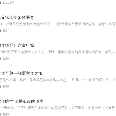
3301.8万
楚元宋南伊赘婿医尊
2507
的道德经》六道行篇
2250
魔道至尊—颠覆六道之旅
1065
六道临世|演播孤寂的道宸
2999