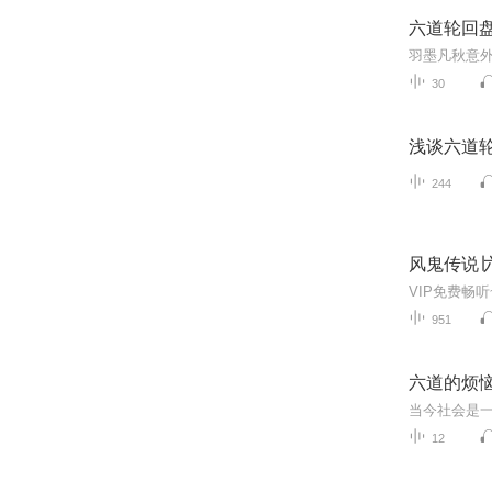
六道轮回
30
浅谈六道
244
风鬼传说∣
951
六道的烦
12