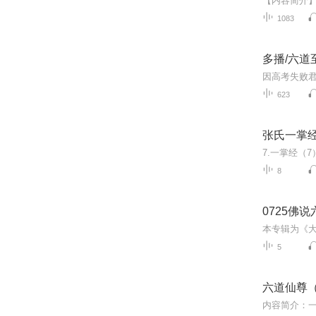
1083
多播/六道
623
张氏一掌
7.一掌经（
8
0725佛说
5
六道仙尊