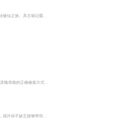
羽墨凡秋意外被特异能量带入异世界，在残破的鸿都界，被迫拜师获得六道轮回镜之力，开始修仙之旅。具古籍记载世间合并仙界统称鸿都界，下界凡尘，有九块大陆，四片大洋。其中妖族与人族遍及大陆与大洋，罗刹只存炎陆，凡魂归于冥泽酆都大陆，鸿都界，有赤...
VIP免费畅听~【内容简介】上官秀机缘巧合得到上古禁武随机变，也无意中发现了家传禁武灵魄吞噬的正确修炼方式， 从此改变了自己的一生。他千变万化，样貌如鬼；他来无影去无踪，形迹如鬼；他心思狡黠 反复无常，性情如鬼；本书讲述一位普通青年如何从平凡...
当今社会是一个快节奏的时代，在我们生活条件变好的同时也充斥着许许多多的烦恼生活中，或许你不缺乏能够帮你解决问题的人，或许你不缺乏一个可以倾诉的对象但是，相信你难免有一些不好意思在亲戚朋友面前述说的烦恼和问题这里不是心理课堂，这里不是严师...