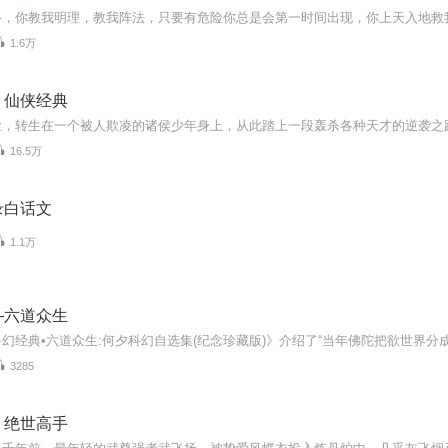
1.6万
丨仙侠经典
16.5万
录白话文
1.1万
—六道众生
3285
丨绝世高手