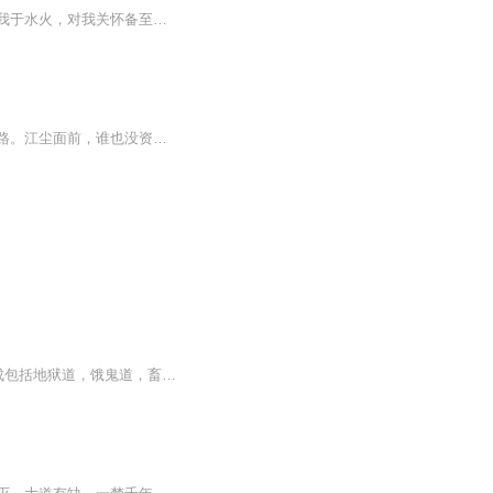
你我本是陌路，你教我明理，教我阵法，只要有危险你总是会第一时间出现，你上天入地救我于水火，对我关怀备至，体贴入微，我想世上再也不会有对我如此好的人了，我以为，你爱我，你却说，你早已断了七情六欲，一心向道。 你说若一定要你负责，你可以娶我，...
天帝之子江尘，转生在一个被人欺凌的诸侯少年身上，从此踏上一段轰杀各种天才的逆袭之路。江尘面前，谁也没资格自称天才，因为没有哪一个天才能比天帝之子更懂天。顺我者天，逆我者渣！
《中国本土科幻经典•六道众生:何夕科幻自选集(纪念珍藏版)》介绍了“当年佛陀把欲世界分成包括地狱道，饿鬼道，畜牲道，阿修罗道，人道，天道在内的六道，它们在业力的果报下永无止境地流转轮回。”他稍停一下，语气变得像是宣判，“此所谓六道众生。”