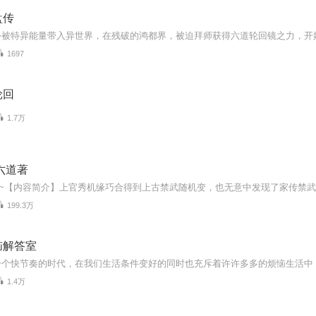
盘传
1697
轮回
1.7万
六道著
199.3万
恼解答室
1.4万