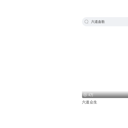
六道血歌
4万
六道众生