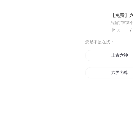
【免费】
88
您是不是在找：
上古六神
六界为尊
六月传说
第六圣书
神魔六界