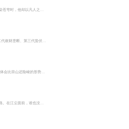
石匠尹修玄意外获得上古至宝，一纸灵符逆天改命，踏入修仙界。当神尊高坐九天、魔尊血染苍穹时，他却以凡人之躯怒吼：“人仙斩神仙！”六道轮回暗藏杀机，神魔之战余波将人界推入深渊，而他手中的长剑与符箓，竟成为破局之钥。从黑水寨学徒到凌驾天道的存...
本书以1985-2005年沈阳六道街为背景，借鉴东北黑道真实发展历程（第一代好勇斗狠、第二代敛财垄断、第三代蛰伏消亡），融合真实人物事件原型，讲述主角陈默（外号“默子”）从六道街底层混混，一步步崛起为街头霸主，经历势力洗牌、兄弟反目、权钱勾结，最...
这是一个讲述权谋的故事，带你窥测比海洋还深邃的人心！ 这是一个讲述战略的故事，带你体会比崇山还险峻的形势！ 这是一个讲述作战的故事，带你了解比走路还实际的战术！ 这是一个讲述推理的故事，带你思考比算账还细致逻辑！ 这是一个讲述命运的故事，带...
天帝之子江尘，转生在一个被人欺凌的诸侯少年身上，从此踏上一段轰杀各种天才的逆袭之路。在江尘面前，谁也没资格自称天才，因为，没有哪一个天才，能比天帝之子更懂天。天才？顺我者天，逆我者渣！江尘境界：天帝。世界：四象世界。徒弟：吕丰丹王、步丹...