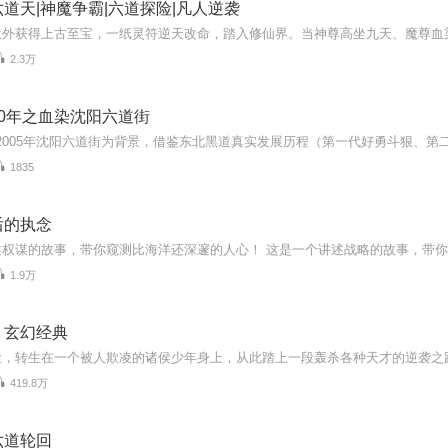
道天|神魔争霸|六道探险|凡人逆袭
2.3万
0年之血染沈阳六道街
1835
后的执念
1.9万
丨玄幻经典
419.8万
六道轮回