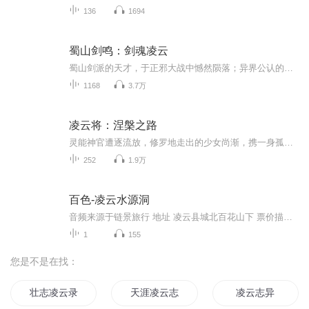
136
1694
蜀山剑鸣：剑魂凌云
蜀山剑派的天才，于正邪大战中憾然陨落；异界公认的废物，因争风吃醋而潦草丧命。一场意外，让两个来自不同世界的灵魂完成互换。怀揣着蜀山绝技的灵魂，重生在了异界那具“废物”躯壳之中。当蜀山心法在异界被奉为传说中的神技，从废物到天才的蜕变，竟只...
1168
3.7万
凌云将：涅槃之路
灵能神官遭逐流放，修罗地走出的少女尚渐，携一身孤勇坠入异世。拜师悠远院，戴鬼面藏真容，与毒舌师兄、忠犬灵狼为伴，在严苛试炼中杀出重围。从石楼机关到雪山秘境，从无名小卒到护国将军，她以血肉为刃，以忠诚为甲，在权谋与杀戮的漩涡中步步为营。 ...
252
1.9万
百色-凌云水源洞
音频来源于链景旅行 地址 凌云县城北百花山下 票价描述 暂无 开放时间 全天 乘车信息 暂无
1
155
您是不是在找：
壮志凌云录
天涯凌云志
凌云志异