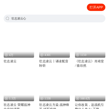
打开APP
壮志凌云心
4万
4301
1150
壮志凌云
壮志凌云丨诵读配音
《壮志凌云》肖靖堂
聆听
/ 骆欣然
1.3万
1338
160.6万
壮志凌云 荣耀战神
壮志凌云方焱 战神锋
让你改装，这战机引