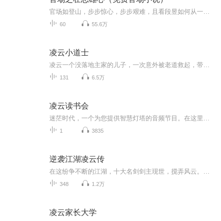
官场如登山，步步惊心，步步艰难，且看段昱如何从一名乡政府小文书逐步登上仕途之颠，更因其复杂身世引出段段剪不断理还乱的恩怨情仇，幸有绝色红颜相助，仕途不寂寞，让你看到停不下来！
60
55.6万
凌云小道士
凌云一个没落地主家的儿子，一次意外被老道救起，带上山学道七年，下山回家后他励志要娶七房姨太太，成为当地的大地主，然而刚到家，就被一个女贼赖上了，非他不嫁，让他好事无奈，，，，然而他的传奇故事才刚刚开始。。。。。。
131
6.5万
凌云读书会
迷茫时代，一个为您提供智慧灯塔的音频节目。在这里，我们通过诚挚的对话，共同探讨那些能够启迪心智、应对变革的书籍精华。每一期节目，我们邀请思想者、行动者共同对谈，带您穿梭在不同的思想视角中，寻找那些能在动荡不安的世界中给予我们指引和启发的...
1
3835
逆袭江湖凌云传
在这纷争不断的江湖，十大名剑剑主现世，搅弄风云。主角凌云，原是异世界灵魂附身纨绔世子。性格坚韧、心怀正义的他，以剑为引，开启无敌之路。 一路上，他邂逅白狼家族，经历救子惊险；深陷武林大战、魔教纷争，见证神龙降临；更在武林争霸时，围绕莫邪宝...
348
1.2万
凌云家长大学