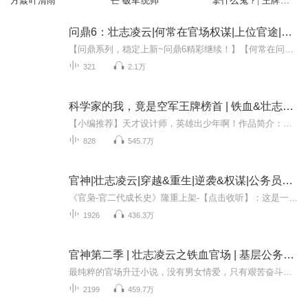
方焱叶清雨
芒 破军统帅
擎什么鬼？| 王牌空
战&壮志凌云
问鼎6：壮志凌云|何常在官场权谋|上位官途|侯卫东
【问鼎系列，稳定上新~问鼎6精彩继续！】【何常在问鼎系列快捷收听，点击即可跳转】【内容简介】与程曦学的论战，夏想大获全胜，获得易向师的赏识，被借调到京城。在京期间，他得到名学者邹儒的认可，并拿到硕士文凭。恰逢燕市成立新区下马区，夏想踌躇满...
321
2.1万
科学家的我，竟是空军王牌榜首 | 铁血&壮志凌云
【小编推荐】天才设计师，英雄出少年啊！作品简介：【飞卢小说网独家签约作品】一封上传着第三代航空发动机项目研发资料的邮件出现在飞行学院的邮箱中，一时间，查看邮件的人都傻了。“独自研发出第三代航空发动机的大神，竟然被一所普通本科给开除了？是...
828
545.7万
官神|壮志凌云|穿越&重生|逆袭&权谋|公务员必读宝典
《官枭-官二代成长史》隆重上架-【点击收听】：这是一部毁灭你三观的现实主义小说前世的老胡是华夏顶尖家族胡家二代，为了保护家族后代胡卫国，替罪入狱，结识了程青松，但是在狱中得病而去世，轮回转世，到了凌云身上，一切从头再来。从普通的大学毕业生...
1926
436.3万
官神第二季 | 壮志凌云之铁血官场 | 基层公务员晋升宝典 | 官场 | 权谋
最纯粹的官场升迁小说，没有男女情爱，只有艰苦奋斗、一往直前。小说文采极佳，部分内容甚至可以当做工作总结和述职报告使用........内容简介 没有不择手段，哪有锦绣前程？能走到高位的，哪个不是背后尸横遍野？哪个没有铁血手段？“史上最全面的公务员晋...
2199
459.7万