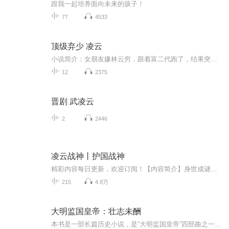
跟我一起培养面向未来的孩子！
77
4533
顶级弃少 凌云
小说简介：女朋友嫌林云穷，跟着富二代跑了，结果突然冒出个首富外公来跟林云相认。“你为什么现在才来跟我相认，我就是饿死，死外边，也绝对不会跟你相认的！”“叮，银行卡到账一亿！”“嗯，真香……” 成为富三代后，林云渐渐明白一个真理，有钱真的可以为所欲为！【收听须知】1.，《顶级弃少》，主角：凌云 林云。...
12
2375
晋剧 武凌云
2
2446
凌云战神丨护国战神
精彩内容每日更新，欢迎订阅！【内容简介】身世成谜，妻子被辱，凌云战神王者归来，誓踏破迷雾，屠尽仇敌….【主播简介】z河洛生y：实力派主播，代表作《凌云战神》【购买须知】1、本作品为付费专辑，共90集，单集0.3元，前五集为试听，购买成功即支付整本...
215
4.9万
大明监国皇帝：壮志未酬
本书是一部长篇历史小说，是“大明监国皇帝”四部曲之一，主人公是大明朝第四任皇帝仁宗朱高炽，明成祖朱棣的长子。该系列叙述了朱高炽从助父在靖难之役夺权成功到驾崩的近三十年（建文元年—宣德元年）的故事。全书用辩证的历史观，以朱高炽自藩邸到登基...