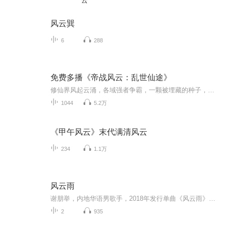
云
风云巽
6
288
免费多播《帝战风云：乱世仙途》
修仙界风起云涌，各域强者争霸，一颗被埋藏的种子，乱世崛起，功震天地。源帝，星帝，咒帝，剑帝……群帝并起，乱仙域，夺造化，勘破开天仙秘。
1044
5.2万
《甲午风云》末代满清风云
234
1.1万
风云雨
谢朋举，内地华语男歌手，2018年发行单曲《风云雨》，广受好评！代表作《唱响杭州》等。
2
935