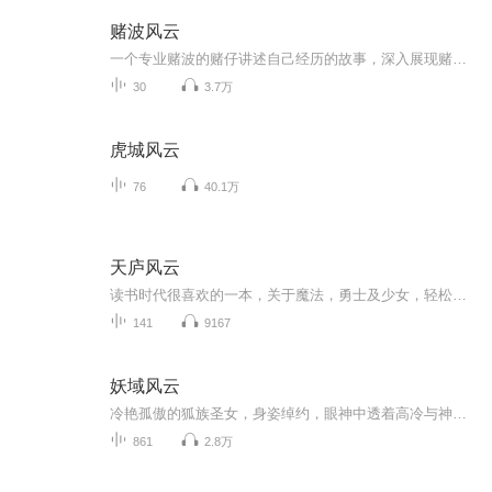
赌波风云
一个专业赌波的赌仔讲述自己经历的故事，深入展现赌波圈子的各种生态，各色人等，描绘赌仔们的众生相，为世人作出警示：要赢，只能不赌。
30
3.7万
虎城风云
76
40.1万
天庐风云
读书时代很喜欢的一本，关于魔法，勇士及少女，轻松幽默诙谐，青春的小说。一直想推荐，讲给家里孩子听听。最近正想练练口齿，正好就挑了其中一个小章结，讲讲读一读，让家里孩子听听飞凌姐姐写的这故事，开心开心～。如有听友也喜欢，可以听听引而去看书...
141
9167
妖域风云
冷艳孤傲的狐族圣女，身姿绰约，眼神中透着高冷与神秘，却心怀正义；憨厚忠诚的熊族勇士，力大无穷，以坚实的臂膀守护同伴；狡黠多智的鼠族军师，心思灵动，总能在危机中寻得生机。他们命运交织，结成生死与共的同盟，共同对抗那强大的敌人。在残酷的宗门...
861
2.8万