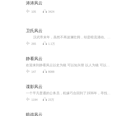
涛涛风云
105
3424
卫氏风云
汉武帝末年，虽然不再波澜壮阔，却是暗流涌动。随着大将军卫青的逝世，皇后卫子夫的失宠，曾经风光无限的卫家已经风光不再。 卫风，长公主最溺爱的幼子，卫青寄托了最大希望而又最不放心的儿子，带着不知从何而来的奇思怪想，懵懵懂...
265
1.1万
静看风云
欢迎来到静看风云以史为镜 可以知兴替 以人为镜 可以明得失 太阳底下无新事 我们更因牢记历史 总结经验奋力铭记历史我们不能忘记！一个人的见识和谋略可以从熟读历史中得到发展关注我每天带你了解更多历史知识
147
8088
谍影风云
一个平凡普通的公务员，机缘巧合回到了1936年，寻找地下组织，追查日本间谍，在波澜壮阔的大时代中为祖国，为民族的解放与复兴贡献着自己的一份力量，开始了他传奇的谍海生涯。
1194
23万
暗战风云