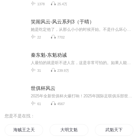
1378
25.4万
笑闹风云-风云系列3（于晴）
她是吃定他了，从那么小小的时候开始。不是什么坏心眼之类的哦，真的只是纯粹吃定——他忠厚老实又健壮可靠，再加上又是闻名全国的武术高手，她好意思不去利用？只是……不对劲？真XX的，是不对劲……
22
7702
秦东魁-东魁劝诫
人最怕的就是听不进人言，这是非常可怕的。如果人能听其他人的劝诫，那对于他自己来说，可能会少做很多错事，这是非常重要的。
31
239.9万
世俱杯风云
2025年全新世俱杯火爆打响！2025年国际足联俱乐部世界杯（FIFA Club World Cup 2025），是国际足球联合会主办第21届国际足联俱乐部世界杯，该届俱乐部世界杯于2025年6月15日至7月14日在美国举行。 [18] [38]2022年12月17日，国际足联在国际足联执委会上...
61
4567
您是不是在找：
海贼王之天魁
大明文魁
武魁天下