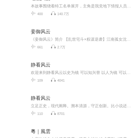
本故事围绕着特工名单展开，主角是我党地下情报人员。跟随他的视角，我们见证了他在敌方内部的游走，与敌人斗智斗勇的场景。最终，我们看到了他成功揭露了中统安插在我党内部的间谍。这个故事充满了热血与激情，展现了男主在敌人的包围中不屈不挠、智勇双...
400
140.7万
妾御风云
《妾御风云》简介 【乱世宅斗×权谋逆袭】江南孤女沈迷凭半块玉佩叩开景南王府大门，以指腹为婚之名入局，却只获封末等姬妾。在正妃打压、群妾环伺的深宅中，她以破碎玉佩为引，步步为营：于宴饮间暗藏机锋，在流言里扭转乾坤，更将王府暗桩与朝堂秘辛尽...
661
2.7万
静看风云
欢迎来到静看风云以史为镜 可以知兴替 以人为镜 可以明得失 太阳底下无新事 我们更因牢记历史 总结经验奋力铭记历史我们不能忘记！一个人的见识和谋略可以从熟读历史中得到发展关注我每天带你了解更多历史知识
109
4041
静看风云
立足正史，现代阐释。溯本清源，守正创新。比小说还精彩的正说中国历史。从细微处沉浸式感受泱泱中华的文化底蕴！忠于原著，丰富史料；以史为鉴，启迪人生！且以此心寄华夏，愿将岁月赋山河！将历史王朝的兴衰缩编成精彩纷呈的故事
110
8701
粵｜風雲