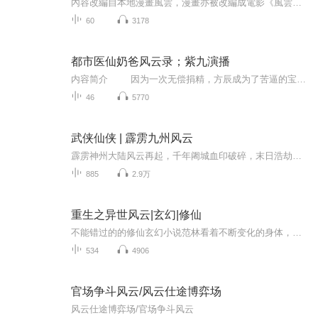
內容改編自本地漫畫風雲，漫畫亦被改編成電影《風雲之雄霸天下》。天下會幫主雄霸篤信命理，在泥菩薩的指引下，把步驚雲和聶風收為養子，以成霸業。到了後來，步驚雲和聶風因為種種原因，和雄霸關係決裂，並決定聯手對付雄霸……
60
3178
都市医仙奶爸风云录；紫九演播
内容简介 因为一次无偿捐精，方辰成为了苦逼的宝爸。 大学带娃三年，以硕士毕业进入医学院，本以为终于能迎来新生。 可等待他的。 却是房租、水电，奶粉费，以及主任的打压，和女友的分手。 人生最艰难的时刻，他笑对人生，继续带娃。 皇天不...
46
5770
武侠仙侠 | 霹雳九州风云
霹雳神州大陆风云再起，千年阇城血印破碎，末日浩劫悄然降临。修真异界群魔乱舞，天地动荡苍生流离。乱世洪流之中，各路天骄应运而生，谁能执掌乾坤主宰沉浮？九州风雷涌动，虎啸龙吟惊变天地。玄冥麒麟撼动山河，凤凰长鸣平定天下，一众英雄踏破乱世烽烟...
885
2.9万
重生之异世风云|玄幻|修仙
不能错过的的修仙玄幻小说范林看着不断变化的身体，虽然浑身疼痛难忍，不过还是想喊一句，“真过瘾。” 终于看到这颗混沌珠不再释放能量改造着自己的身体的时候。范林舒口气，不过还是晕了过去，此时的他已经精疲力尽了。感觉到身边有人，而且还在似乎在自...
534
4906
官场争斗风云/风云仕途博弈场
风云仕途博弈场/官场争斗风云