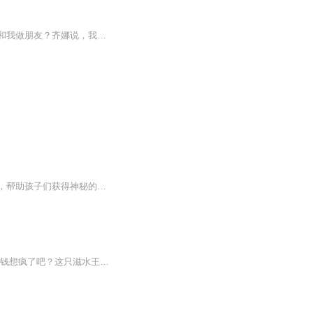
曾经，大家都十分尊重她，可现在却都不欢迎的回归。为什么？叶萝丽战士，你们都不愿意和我做朋友？齐娜说，我到底是谁？我要复仇！
邪恶的女王不仅占领了叶罗丽仙境，还妄想占领人类世界。美丽的叶罗丽仙子来到人类世界，帮助孩子们获得神秘的魔法。变身为勇敢的叶罗丽战士，保卫人类，对抗邪恶。奇妙、闪亮、神秘、梦幻，他们一起追逐梦想，实现自我成长。
【小编推荐】古辛成为了真正的宝可梦之父！作品简介：【飞卢小说网独家签约作品】“你想钱想疯了吧？这只滋水王八你卖二十万？你良心不会痛的吗？”少女指着自己怀里顶着一颗大光头的萌萌哒乌龟不敢置信的开口。“小姐，我郑重的申明一下，它叫杰尼龟，不...