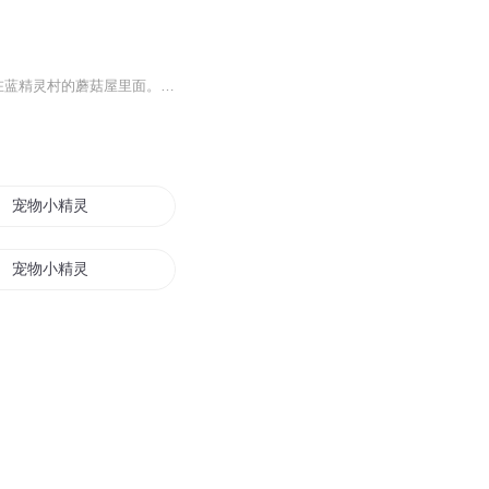
蓝精灵是一群由100多个深蓝色肤色、三个苹果高的人形小生物所组成的精灵群体，他们住在蓝精灵村的蘑菇屋里面。543岁高龄的蓝爸爸是整个集体的领导者。他们的生活原本该是完美的，但是恶棍格格巫出现了。 他是一个坏巫师，整天想方设法抓这些小精灵。格格巫的宠物阿兹猫也很讨厌，总是想把蓝精灵当点心吃。 蓝爸爸、蓝妹妹、聪聪、蓝蓝、笨笨、乐乐，每到提到这部片子，一个个可爱蓝精灵的形象就会活灵活现于我们眼前，爱做蛋糕的蓝精灵，有爱吹小号的蓝精灵，有爱照镜子的蓝精灵，有爱做木匠的蓝精灵，性格各异的蓝精灵与邪恶的魔法师格格巫及他的坏猫阿兹猫之间展开了一次又一次的较量。
宠物小精灵之小九
宠物小精灵之妖精天王
宠物小精灵最强之人
魔帝的小妖精又重生了
精灵归来