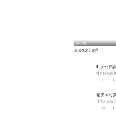
4585
生活在原子世界
叶罗丽精
6
精灵宝可
35