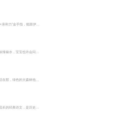
内容简介 穿越了，别人穿越当训练家，他穿越当宝可梦中心男护士——还自带“精灵语满级+亲和力”金手指，能跟伊布谈减肥、和比雕聊饭量、陪圈圈熊偷蜂蜜被大针蜂追着跑！一边用系统面板解析能量方块配方疯狂省钱，一边暗中盯上未来会抛弃小火龙的土豪...
《奶精灵》这个故事，可以给宝宝安全离乳带来很多好处哦！不会有通常的哭闹，也不需要涂辣椒水，宝宝也许会问妈妈，“妈妈，奶精灵会来看我吗？”他虽然想念奶精灵，但他也会明白奶精灵去照顾其他小宝宝了。通常，离乳是对母乳宝宝和妈妈非常大的精神折磨，通过这个温馨的小故事故事可以将宝宝和妈妈的痛苦降到最低
在那山的那边海的那边，有一群蓝精灵他们活泼又聪明，他们调皮又伶俐他们自由自道在生活在那，绿色的大森林他们善良勇敢相互都欢喜...
共读中华经典，聆听古诗书韵。中华五千年的悠久历史，孕育了底蕴深厚的民族文化。源远流长的经典诗文，是历史长河中经久不衰的瑰宝。诗的语言，典藏着五千年悠久的历史文化。诗的声音，演绎着不朽历史的风骨铿锵。诵读经典，我们寻找万里河山的广阔。对话...