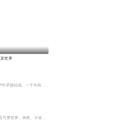
精灵世界
叶罗丽精灵梦✿圣世界楚汐，灵犀阁圣女，叶罗丽仙境的判官，遵从叶罗丽仙境的仙规，守护叶罗丽仙境。一千年前，楚汐陷入沉睡，一千年后，正是冰公主要消失之时，楚汐突然觉醒，为冰公主延续寿命。在她觉醒之时，仙境里的人连连欢喜，庆守护神醒来。楚汐望着仙境，又看了看脸色苍白的冰公主，她不明白，她只不过是沉睡了一千年，为何仙境变成这样？难道我曾经所信的人类，都是在骗我吗？寒，你所说的都是在骗我吗？果然，你的心里只有她…我不过…只是她的替代品吧？你将我的力量封印，不过就是想要她重生吧？千言万语不及你，或许是…我错了。——楚汐
【周末更新】我在成都地区出现，和小智、小顺、小川三个旅行过合众的老手一起旅行精灵宝可梦世界，神奥、卡洛斯、丰缘、阿罗拉……各个地区，在等着我们！