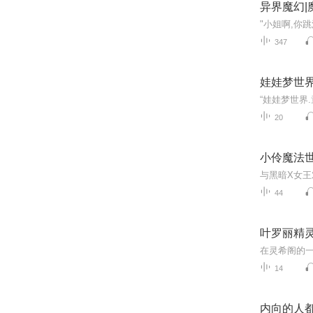
异界魔幻|
347
娃娃梦世界
“娃娃梦世界
20
小伶魔法
44
叶罗丽精
在灵希阁的
14
内向的人