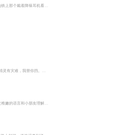
内向的人都活在自己的世界里吗内向的人都活在自己的世界里吗？这口锅中医可不背 看到地铁上那个戴着降噪耳机看《黄帝内经》的年轻人了吗？别人以为他在逃避社交，其实人家正在完成一场精妙的气血巡行。作为混迹中医圈十五年的老江湖，今天必须给内向党...
做了那么多年的好朋友，你们去一一抛弃了我。建鹏，舒言，你们一定会付出代价的！－水精灵有灾难，我替你挡。有损失，我替你补。有人欺负你。，我替你打回去。不管你做错了什么，我都会站在你这边。－花精灵水精灵，花精灵，我一定会把你们的，都抢过来。...
FM93.1西安音乐广播王牌亲子节目《931精灵星球》特别版块——“精灵星球联播”。以小朋友稚嫩的语言和小朋友理解的角度，表达他们眼中对世界的看法和想象。想要让自己的孩子也成为我们的“精灵小主播”，在电波中成就自信，请加主持人“澜爸爸胡凡”VX号：hufan931。让孩子发送一段语音过来即可。...