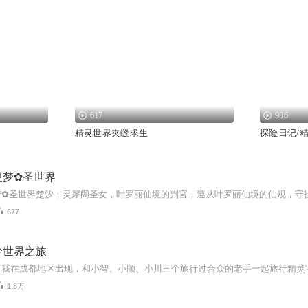
617
906
精灵世界夹缝求生
探险日记/
灵梦✿圣世界
677
梦世界之旅
1.8万