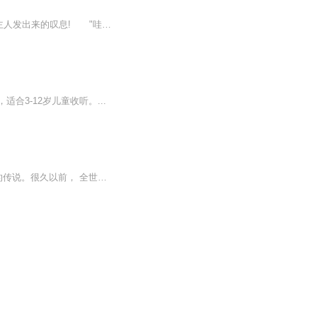
"小姐啊,你跳江寻死干什么啊,哎～,哎～哎～造化啊"听起来这个似乎是之前那个可怕的眼球主人发出来的叹息! "哇靠，谁要~呜呜~跳江寻死啊!呜呜,呜呜~救~呜呜~命~呜呜"...... "那我想要沉鱼落雁,闭月羞花的外貌" "没问题!" "那我还要富...
合3-12岁儿童收听。...
与黑暗X女王对战后，小伶本打算回到魔法世界。COCO管家却告知了她一个关于魔法世界的传说。很久以前， 全世界原本是一体。 也就是现在的天界，人间，以及位于中间的魔法世界。天界女神曾经守护着整个世界，她的身边有七个旋律精灵。然而，黑暗家族妄想让全...