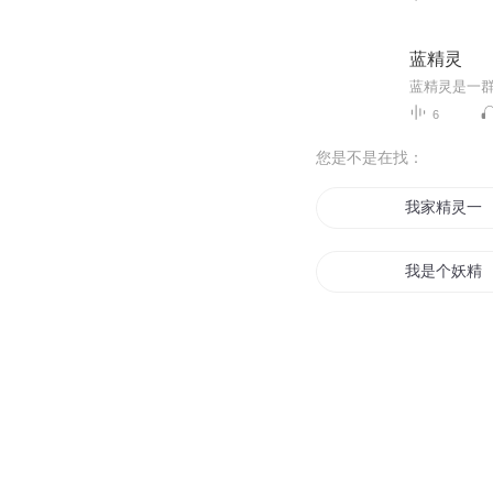
蓝精灵
6
您是不是在找：
我家精灵一
我是个妖精
妖精的爱恋
女皇大人的
精灵之精灵