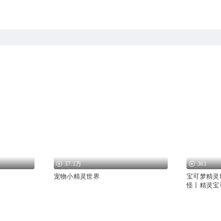
37.1万
361
宠物小精灵世界
宝可梦精灵
怪丨精灵宝