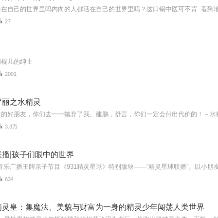
27
明棍儿的绅士
2001
罗丽之水精灵
3.3万
播|孩子们眼中的世界
634
精灵皇：集魔法、美貌与财富为一身的精灵少年闯荡人类世界