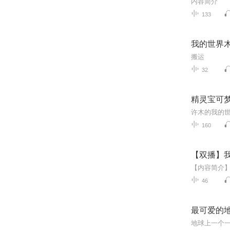
133
我的世界
搬运
32
精灵宝可
许木的我的世
160
【双播】
46
最可爱的
地球上一个