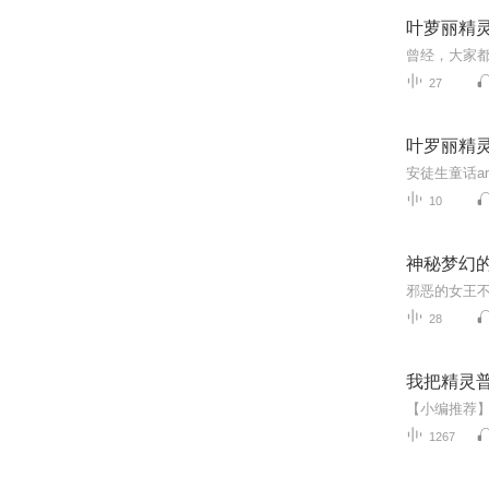
叶萝丽精
27
叶罗丽精
安徒生童话an
10
神秘梦幻
28
我把精灵普
1267