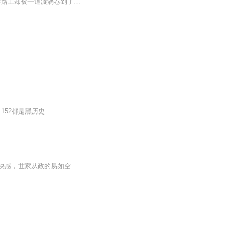
内容简介 异世界的精灵少年斯特瑞和姐姐莉玲因为贪玩，偷跑出了精灵之森。不料，半路上却被一道漩涡卷到了人类世界。 人类公主艾薇安为了拯救自己的国家，使用了古老的召唤术，歪打正着的将斯特瑞召唤到了人类世界。作为召唤术的附属报酬...
152都是黑历史
【内容简介】从政还是从商？政治人情复杂，商业险象环生。或许就是为了追求人生刺激的快感，世家从政的易如空非常执着于从商，波澜壮阔之后还是回归政坛，竟是在政治圈中引领了时代风骚。商圈是爱好，得好友李良华左右扶持，得爱人孙越宇默默守候，政坛是...