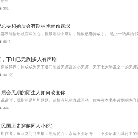
轻创业
301
渣总要和她后会有期林晚青顾霆琛
6642
宫，下山已无敌|多人有声剧
40.9万
：后会无期的陌生人如何改变你
444
（民国历史穿越同人小说）