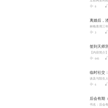
互联网安利
8
离婚后，
3
签到天师
645
临时社交
6
后会有期