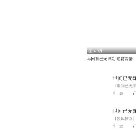
4.9万
再回首已无归期|短篇言情
世间已无陈
19
世间已无陈
22