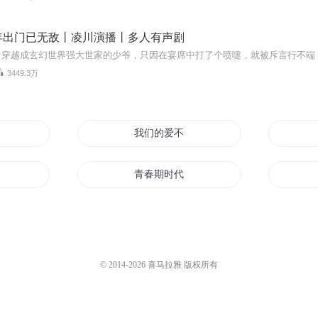
年出门已无敌丨凌川演播丨多人有声剧
3449.3万
我们的爱不过期
青春期时代
花期可待
之期
待有归期
© 2014-
2026
喜马拉雅 版权所有
会有期
爱你有期也有情