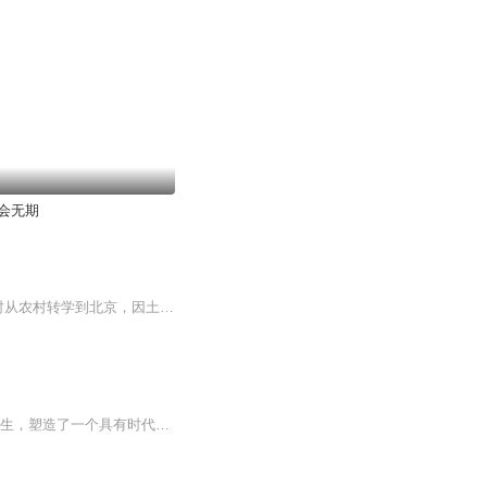
会无期
《世间已无陈金芳》讲述了一个“北漂女孩”的奋斗、挣扎、追求以及梦想的幻灭：陈金芳幼时从农村转学到北京，因土气和虚荣而备受鄙视。但进入社会后，却一改以往畏葸内向的形象，变身为投资艺术品行业的成功商人。而在挥金如土、光鲜亮丽的生活背后，却隐...
【悦库推荐】 石一枫的中篇小说《世间已无陈金芳》写了一个乡下女孩在城市跌宕起伏的人生，塑造了一个具有时代特征的典型人物。石一枫戏谑地讲述陈金芳的暴富，却并没有因此糟践这个人物,体现出不同的写作风格以及人物个性。【内容简介】 作者戏谑地讲述了...