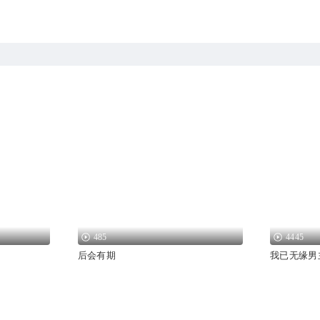
485
4445
后会有期
我已无缘男