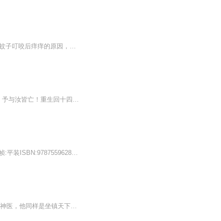
《为什么蚊子叮了后会痒》音频专辑，带你深入蚊虫叮咬的秘密！11个音频，10个免费揭秘蚊子叮咬后痒痒的原因，标题一网打尽！最后1个付费大招，系统文章深度解析，让你从此告别蚊虫叮咬的烦恼！快来收听，和蚊子说拜拜！蚊子叮咬痒痒之谜
他道：“看在你跟了朕二十年，赐你全尸，谢恩吧。”三尺白绫下，她立下毒誓：是日何时丧，予与汝皆亡！重生回十四岁那年，悲剧未生，亲人还在，她还是那个温柔雅静的将门嫡女。家族要护，大仇要报，江山帝位，也要分一杯羹。这辈子，且看谁斗得过谁！但是...
作者: 周显亮出版社: 北京联合出版公司出品方: 联合读创出版年: 2019-2页数: 280定价:49装帧:平装ISBN:978755962832菜评：3星内容简介 · · · · · ·从6个人到18万人，从2万元到6000多亿元，从深圳到全世界，从草根代理到世界第一通信商……30年来，任...
九龙山上闭世二十年，他脱胎换骨，从一介凡人强势崛起，逆天改命！ 他是大隐于市的旷世神医，他同样是坐镇天下的无敌宗师！【作者】唐烛【主播】莱恩_Lion、安期生、雲鹜、若卿、紫兮、慕容雪夕、云荒、凤雏清声、穆岚、小哥莫凡