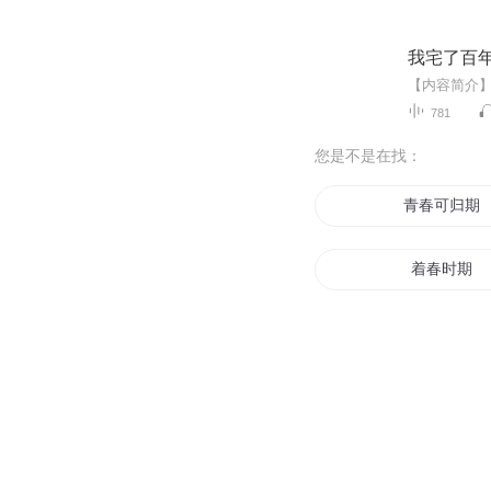
我宅了百
781
您是不是在找：
青春可归期
着春时期
战国时期
重生之十年
后会有期后