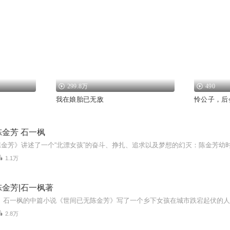
299.8万
490
我在娘胎已无敌
怜公子，后
金芳 石一枫
1.1万
金芳|石一枫著
2.8万