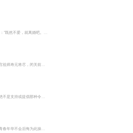
林晚青用三年都没能捂热顾霆琛的心，撞破那些不堪后，她毅然选择放手。 递上一纸离婚书：“既然不爱，就离婚吧。” 没想到离婚后肚子里多了块肉。 前夫撞见她产检后，直接长腿一跨，把人堵在洗手间。 “谁的？” “放心，肯定不是顾先生你的。”林晚青淡淡...
【内容简介】穿越异界，徐成成为天下道门魁首天师宫的小天师。天下七大半圣之一的天师宫祖师寿元将尽，闭关前留下后计，徐成成为执行者。本想着完成老祖安排，混一条小命，没想到穿越福利爆发，徐成激活“超神签到系统”。在流云草庐签到，获得奖励【无极...
谈及与陌生人说话时，我指的是坦坦荡荡、恭敬有礼的真诚互动。你将在本书中读到的内容绝不是支持或提倡那种令人生厌、不怀好意的接触，即街头骚扰，而是能增进我们的归属感或人性的行为。对着陌生人说三道四是一种暴力行为，包括嘘声，谩骂、嘲弄、物化他...
书名：后会有期作者：鱼跃龙门吖主播：黑兔简介：永远不会后悔——不会后混为其付出的青春年华不会后悔为此操心操劳不会后悔当年为其付出的伤痛与泪更不后悔怀揣着赤子之心为其献身。每个人心里都有万千种不后悔的理由和感慨但他们的感叹目标仅仅只有一个...