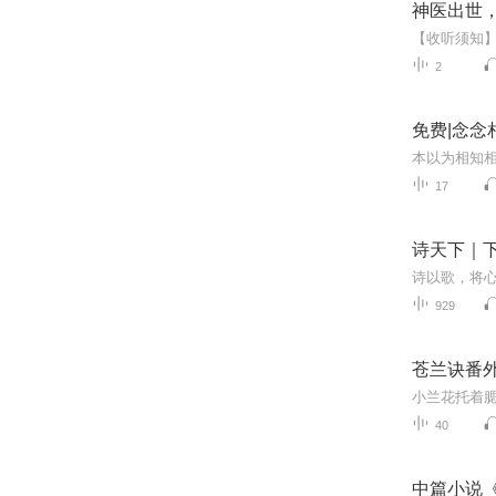
神医出世
2
免费|念念
17
诗天下｜
929
苍兰诀番
40
中篇小说