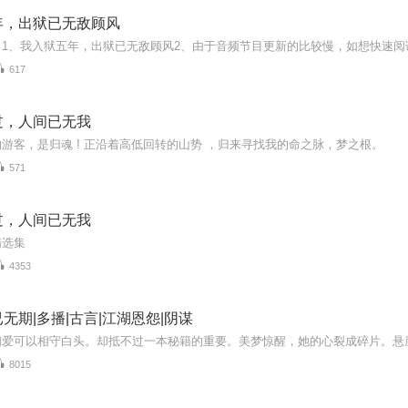
年，出狱已无敌顾风
617
过，人间已无我
游客，是归魂 ! 正沿着高低回转的山势 ，归来寻找我的命之脉，梦之根。
571
过，人间已无我
精选集
4353
无期|多播|古言|江湖恩怨|阴谋
8015