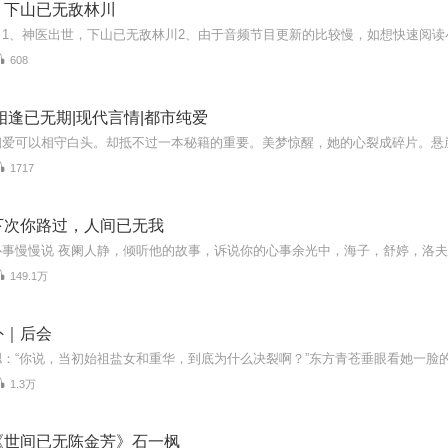
，下山已无敌林川
608
相逢已无期|现代言情|都市纯爱
1717
下次你路过，人间已无我
149.1万
外｜后会
1.3万
《世间已无陈金芳》石一枫