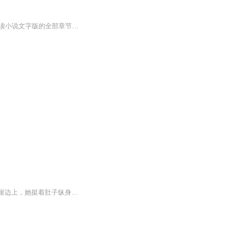
【收听须知】1、我入狱五年，出狱已无敌顾风2、由于音频节目更新的比较慢，如想快速阅读小说文字版的全部章节，请在微信中搜索公/众/号【黑葡萄文学】，关注后，并在公/众/号中回复：【898】，便可快速阅读小说文字版全集。（注意：需要在公/众/号中回复才...
本以为相知相爱可以相守白头。却抵不过一本秘籍的重要。美梦惊醒，她的心裂成碎片。悬崖边上，她挺着肚子纵身一跃。她说：但愿黄泉碧落永不相见。经年过后，命不该绝，久别重逢。只是，重逢不是破镜重圆，而是覆水难收。