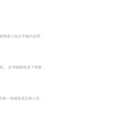
【收听须知】1、梦里修仙千年，醒来我已无敌林白2、由于音频节目更新的比较慢，如想快速阅读小说文字版的全部章节，请在微信中搜索公/众/号【毛毛虫文学】，关注后，并在公/众/号中回复：【979】，便可快速阅读小说文字版全集。（注意：需要在公/众/号中回...
《告白与告别》是2014年由北京联合出版公司出版的图书，作者是韩寒及《后会无期》摄制组。 全书独家收录了韩寒从作家转型为新锐导演的心路历程，以及他对于电影看法。并以电影主角，幕后人员等多方视角展现了《后会无期》拍摄期间的诸多故事及大家的感悟。
【强烈推荐】①400多年来最忠实的粉丝，旁征博引只为还原一个鲜活真实的张居正！② 大明第一首辅张居正的人生悲喜剧，从权倾朝野到满门抄斩的无奈三重奏。③影响深远的天才改革治新路！再现明朝波谲诡异的政治斗争！【内容简介】中国历史上，没有任何一个...