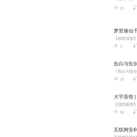
21
梦里修仙
2
告白与告
16
大宇茶馆 
39
互联网安