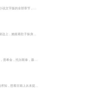
【收听须知】1、神医出世，下山已无敌林川2、由于音频节目更新的比较慢，如想快速阅读小说文字版的全部章节，请在微信中搜索公/众/号【黑葡萄文学】，关注后，并在公/众/号中回复：【895】，便可快速阅读小说文字版全集。（注意：需要在公/众/号中回复才有...
本以为相知相爱可以相守白头。却抵不过一本秘籍的重要。美梦惊醒，她的心裂成碎片。悬崖边上，她挺着肚子纵身一跃。她说：但愿黄泉碧落永不相见。经年过后，命不该绝，久别重逢。只是，重逢不是破镜重圆，而是覆水难收。
诗以歌，将心事慢慢说 夜阑人静，倾听他的故事，诉说你的心事余光中，海子，舒婷，洛夫，普希金，托尔斯泰，聂鲁达，席慕容，歌德，颗颗都是璀璨的明珠，诗坛的泰斗，久经岁月的沉淀，他们被选择，被记住，被歌颂，被倾听。
小兰花托着腮：“你说，当初始祖盐女和重华，到底为什么决裂啊？”东方青苍垂眼看她一脸的求知，想着古籍上从未提及事情的始末，记载月族在这片海上繁衍生息的册子偶有提及，也多有避讳，就好像……典籍作者不是被下了什么封口的咒术，就是一旦触及此事，...