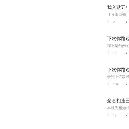
我入狱五
2
下次你路
我不是匆匆的
11
下次你路
余光中诗歌
134
念念相逢已
17