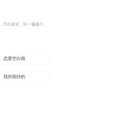
【内容简介】穿越成玄幻世界强大世家的少爷，只因在宴席中打了个喷嚏，就被斥言行不端，罚出祖宅，到一偏僻小院居住。楚玄一点都不在意，只要有个地方宅着就行了，有越宅越强系统，只需要宅着就能变强。宅了一天，奖励金刚不坏神功……宅了一个月，奖励不...
恋爱空白期
我所期待的世界
无期爱人
再无归期
神君不可期