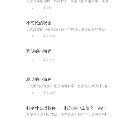
可爱写实的画风，和各种手工活有关的有趣故事，还有详细的操作指南
2
54
小海伦的秘密
天真顽皮的小海伦就想到一个办法，通过仙女的帮助，施展某种魔法，将父母身材一次又一次地缩小，以此来惩罚对自己意愿不和的父母……*本故事仅为鱼淼淼免费友情演绎讲述分享。鱼淼淼鼓励大家购买正版书籍，边看书边听故事，阅读体验会更好~~~
4
3352
聪明的小海狸
7
5.2万
聪明的小海狸
《聪明的小海狸》是瑞典著名童书作家拉尔斯克林汀的经典之作，已被翻译成21种文字出版，畅销全世界。书中讲述了小海狸自己动手做一些手工活的事情。简单的文字叙述，生动有趣；活泼可爱的插图，令人赏心悦目。小海狸的天真烂漫、勇于尝试的个性，常常使人...
6
2.9万
我拿什么拯救你——我的高中生活？！高中
希望这个系列的节目，能在你人生最彷徨，最关键的时刻给与你助力，帮助你顺利的渡过高中的层层关卡，考进理想的大学！