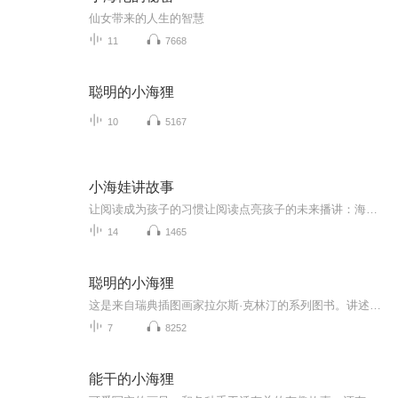
仙女带来的人生的智慧
11
7668
聪明的小海狸
10
5167
小海娃讲故事
让阅读成为孩子的习惯让阅读点亮孩子的未来播讲：海军工程大学幼儿园指导老师：罗相珍技术支持：长江报刊传媒全媒体中心
14
1465
聪明的小海狸
这是来自瑞典插图画家拉尔斯·克林汀的系列图书。讲述了小海狸自己动手做一些家常事的故事，包括小海狸做木工、小海狸缝围裙、小海狸烤蛋糕、小海狸种扁豆、小海狸油漆柜子。小海狸们每天都很忙碌，对生活很有激情，每天都有新的想法，总是兴高采烈。总得来说，是一套培养孩子动手能力的好绘本。和父母一起边听边试着烤蛋糕，一起做工具箱，给自己缝一件围裙。这些都是令孩子们非常兴奋的事情，因为亲自“动手做”，的确是很刺激，很新鲜，很有趣。...
7
8252
能干的小海狸