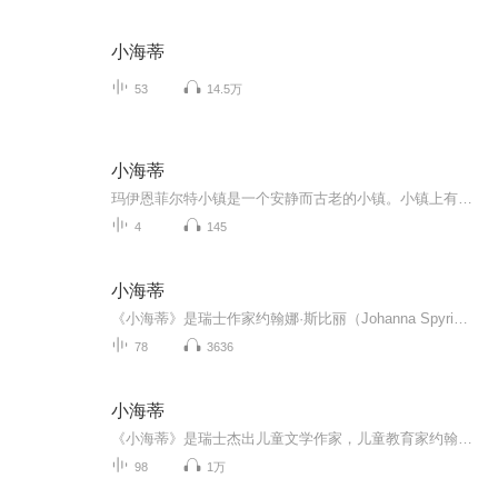
小海蒂
53
14.5万
小海蒂
玛伊恩菲尔特小镇是一个安静而古老的小镇。小镇上有一条长长的小路，一直延伸到山脚下。小路在途中还穿过一片绿色的大平原。在小路的两旁，长满了小花小草，看上去十分美丽，空气中到处弥漫着花草的清香。这条小路的尽头，就是阿尔卑斯山牧场。
4
145
小海蒂
《小海蒂》是瑞士作家约翰娜·斯比丽（Johanna Spyri，1827—1901）创作的最受欢迎的作品，自问世以来，已由德文译成五十余种文字，并被改编为电影、电视剧、广播剧、戏剧、音乐剧、动画片及卡通书等，在世界各地广为传播。《小海蒂》已经成为一本经典的儿...
78
3636
小海蒂
《小海蒂》是瑞士杰出儿童文学作家，儿童教育家约翰娜·斯比丽的代表作。讲述了一个名叫海蒂的小姑娘的成长故事。没有父母的疼爱，只能和面冷心热、不善言谈、离群独居的爷爷相依为命，可她却善良，懂事。
98
1万