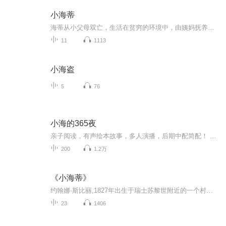
小海蒂
海蒂从小父母双亡，生活在贫穷的环境中，由姨妈抚养长大。后来姨妈找到了一份工作，不能继续照顾海蒂，就把她送到了爷爷那里。海蒂天性热爱生活，热爱自然，助人为乐，对别人充满了爱和关心，她生活周围的人都因为她而获得欢乐。正是在她纯真的感情感染下，饱经沧桑、心情抑郁的爷爷变得开朗起来。海蒂8岁时又被姨妈带到法兰克福，在一个大户人家给12岁的瘫痪姑娘克拉拉当玩伴。在这里，她接触到了初步的教育。但是，这个天真无邪的小姑娘适应不了巨大的环境变化，由于思乡心切，她变得日益消瘦，精神恍惚，不到一年时间，便又被送回到高山牧场。随后，在乡村牧师的劝说下，祖孙二人终于搬回到爷爷从前居住过的村子。并同村民们建立了友好融洽的关系。瘫痪姑娘克拉拉，在海蒂走了之后，感觉很孤独，一切又恢复到从前那样毫无乐趣，心情忧郁起来。不久就被人送到了山上找海蒂，和海蒂住在一起开始接受自然的疗养。在海蒂的爱心帮助下，瘫痪姑娘克拉拉一天天的活泼开朗起来，她在野外欢快的玩耍，去亲近大自然的草木，使瘫痪姑娘克拉拉又有了生活的勇气，终于重新站立起来。[1]
11
1113
小海盗
5
76
小海的365夜
亲子阅读，有声绘本故事，多人演播，后期中配简配！ 优秀绘本故事推荐赏析！！！ 一起记录孩子和宝妈的成长时光！！！
200
1.2万
《小海蒂》
约翰娜·斯比丽,1827年出生于瑞士苏黎世附近的一个村庄里,父亲是一名医生,母亲则是一个诗人,她从小就受到良好的教育。从1879年起,她写了大量的故事，这些作品冠以总书名《献给孩子以及那些热爱孩子的人们的故事》。其中最著名的就是《小海蒂》。《小海蒂》...
23
1406