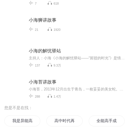
7
618
小海狮讲故事
21
1920
小海的解忧驿站
主持人：小海《小海的解忧驿站——“斑驳的时光”》是情感类倾诉的互动节目，以声音为媒介交流传递情感的人文关怀。主要围绕听众遇到的情感纠葛、婚恋关系、职场压力、生活抉择、个人成长等方面的烦恼，提供正面的疏导，也让更多听友可以听到最熟悉的陌生...
137
9.3万
小海苔讲故事
小海苔，2013年12月出生于青岛，一枚妥妥的美女蛇。从半岁起坐在妈妈的怀里听故事。酷爱绘本，三岁开始自主翻绘本讲故事，四岁半开始接触英文绘本，书是她的好伙伴，每天放学后除了玩耍就是看书。她看见妈妈录故事音频，羡慕得不得了，于是这个"海苔讲故事...
288
1.4万
您是不是在找：
我是异能高手
高中时代再见了
全能高手成长记