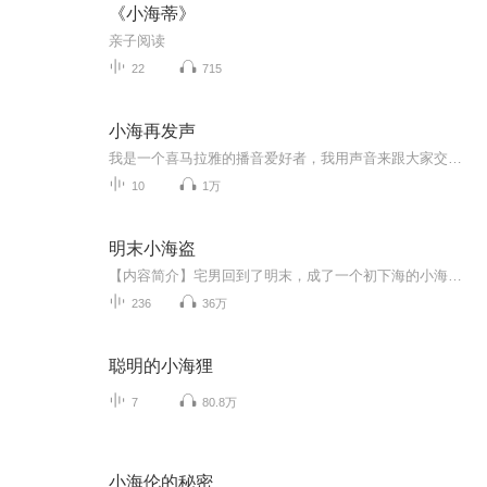
《小海蒂》
亲子阅读
22
715
小海再发声
我是一个喜马拉雅的播音爱好者，我用声音来跟大家交流。生活，就是柴米油盐酱醋茶，就是你听我的，我听你的，面对困惑或黑暗时，我用声音来解困，你用微笑来温暖，让我们成为彼此灵魂深处燃起豆大却明亮且微笑的灯盏。 ...
10
1万
明末小海盗
【内容简介】宅男回到了明末，成了一个初下海的小海盗。他能够干什么呢？后金崛起，西班牙、荷兰虎视中国台湾。而大明还在纸醉金迷当中……这是一个小海盗曲线救国的故事。【作者/主播简介】作者：巨人肩膀上的木木，网络小说作家。主播：艺丑，有声小萌新...
236
36万
聪明的小海狸
7
80.8万
小海伦的秘密