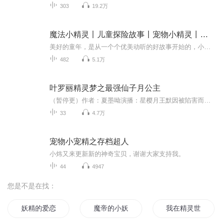
303
19.2万
魔法小精灵丨儿童探险故事丨宠物小精灵丨睡前故事
美好的童年，是从一个个优美动听的好故事开始的，小故事里有大智慧。精彩的宠物小精灵世界神奇魔法小精灵的好玩有趣的故事穿梭于魔法世界的冒险之旅好玩有趣的魔法世界主播声音柔和，故事情节引人入胜，让人捧腹让我们在故事中知道什么是“精彩”动听的故...
482
5.1万
叶罗丽精灵梦之最强仙子月公主
（暂停更）作者：夏墨呦演播：星樱月王默因被陷害而跳崖（罗丽跟着跳的），相信他的齐娜伤心欲绝。然而跳崖的王默和罗丽并非死去，而是被灵犀阁司仪严爵救回灵公主的花海潮花圣殿。经过灵犀阁的考验，王默成为了灵犀阁成员月公主，又有了三个姐姐……成为...
33
4.7万
宠物小宠精之存档超人
小炜又来更新新的神奇宝贝，谢谢大家支持我。
44
4947
您是不是在找：
妖精的爱恋
魔帝的小妖精又重生了
我在精灵世界的日