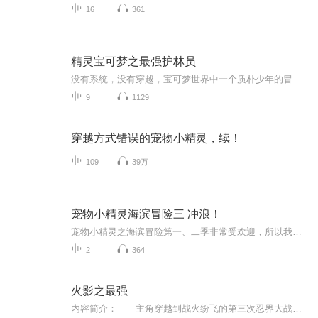
16
361
精灵宝可梦之最强护林员
没有系统，没有穿越，宝可梦世界中一个质朴少年的冒险故事。故事时间线在TV动画的数年之前，先让主角发育几年，以后当智爷的偶像——————————————————转自菠萝包轻小说APP——————————————————随缘更新ps：我读的太慢了，...
9
1129
穿越方式错误的宠物小精灵，续！
109
39万
宠物小精灵海滨冒险三 冲浪！
宠物小精灵之海滨冒险第一、二季非常受欢迎，所以我们为大家准备了第三季！本季杰尼龟去冲浪为主哟！
2
364
火影之最强
内容简介： 主角穿越到战火纷飞的第三次忍界大战时期，将一步步变的强大，超越一个个强者，最终站在忍界的颠峰。没有是非，没有善恶最终只为了生存下去，生存是主角的第一法则。主角只有一个老婆，绝对不后宫是本书第二法则。 没有内功，没有修真，...