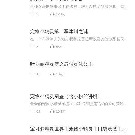
最强女帝振憾来袭！在这里，您可以感受到最纯真、善良的少女心。
9
12.4万
宠物小精灵第二季冰川之谜
在一个布满冰川的地方我和拉普拉斯以及其他冰系精灵在一起等待着它的出现！
3
5362
叶罗丽精灵梦之最强灵沫公主
11
1.4万
宠物小精灵图鉴（含小粉丝讲解）
最全的宠物小精灵图鉴大百科 关键是有7岁的宝可梦迷弟同步给小朋友讲解哦 喜欢宝可梦的小朋友不要错过
85
10.9万
宝可梦精灵世界丨宠物小精灵丨口袋妖怪丨精灵宝可梦