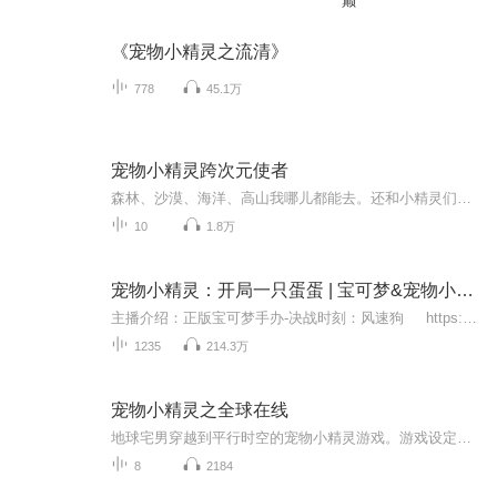
巅
《宠物小精灵之流清》
778
45.1万
宠物小精灵跨次元使者
森林、沙漠、海洋、高山我哪儿都能去。还和小精灵们遇见了多啦A梦！这不是跨次元吗？主角一系列奇遇，尽在此专辑！还有各种各样的宝可梦。现已上映。
10
1.8万
宠物小精灵：开局一只蛋蛋 | 宝可梦&宠物小精灵 | 精灵御兽宠物流 |
主播介绍：正版宝可梦手办-决战时刻：风速狗 https://s.click.taobao.com/23AWzDo喷火龙 https://s.click.taobao.com/ca9HoDo拉普拉斯 https://s.click.taobao.com/ebDDoDo水箭龟 https://s.click.taobao.com/w2mbGPo快龙 ...
1235
214.3万
宠物小精灵之全球在线
地球宅男穿越到平行时空的宠物小精灵游戏。游戏设定取材于地球的宠物小精灵TV以及口袋妖怪游戏注：与口袋妖怪有很大出入什么？你不知道鲤鱼王会进化成为暴鲤龙？什么？你说笨笨鱼是世界上最丑的小精灵？什么？你说mega之石是最没用的道具？什么？你说希罗娜发行最新海滩写真了？说了多少次，我的眼里只有小精灵！对了，这本小遥的写真你要不要...
8
2184