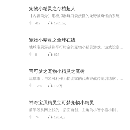
宠物小精灵之存档超人
【内容简介】用模拟器玩口袋妖怪的龙野被奇怪的系统带到了小精灵世界。各种道具要不要？大师球，超级钓竿，火山镇石，新月之羽，只要存档里有的都可以兑换。神兽要不要？梦幻，三柱王，冥王龙，只要存档里有的就可以兑换。创世神大甩卖啦，不要998只要一千...
412
1761.5万
宠物小精灵之全球在线
地球宅男穿越到平行时空的宠物小精灵游戏。游戏设定取材于地球的宠物小精灵TV以及口袋妖怪游戏注：与口袋妖怪有很大出入什么？你不知道鲤鱼王会进化成为暴鲤龙？什么？你说笨笨鱼是世界上最丑的小精灵？什么？你说mega之石是最没用的道具？什么？你说希罗娜发行最新海滩写真了？说了多少次，我的眼里只有小精灵！对了，这本小遥的写真你要不要...
8
624
宝可梦之宠物小精灵之庭树
琉璃市，与米可利作为协调家的代表迎战传统训练家，奠定了华丽大赛的地位。 栖水市，成为史上最年轻的高级培育家，名字被永久记载于培育家协会。华蓝市，以训练家的身份重归故乡，单宠吊打捕虫少年，一路横推短裤小子。其实这只是一本普普通通的精灵宝...
1285
163万
神奇宝贝精灵宝可梦宠物小精灵
前半段从网上找的，后面自创。主角为小智小霞小刚，初始宝可梦是火岩鼠，更新较慢，内容精彩（）欢迎收听!不要忘了点赞评论关注订阅分享以及五星好评哦～
74
126.4万