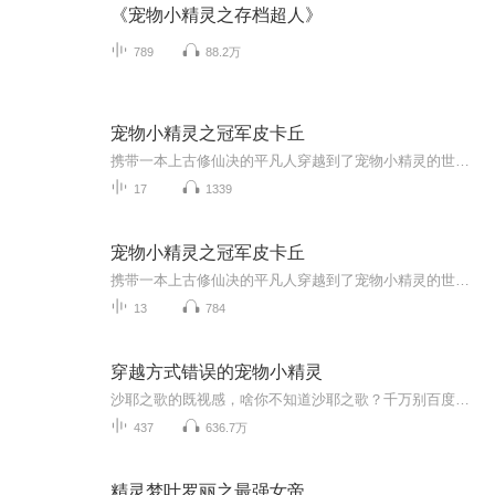
《宠物小精灵之存档超人》
789
88.2万
宠物小精灵之冠军皮卡丘
携带一本上古修仙决的平凡人穿越到了宠物小精灵的世界？还变成了皮卡丘？这该怎么办？皮卡丘告诉你她要成为冠军!谁说只有人类才可以收服神奇宝贝？才可以训练神奇宝贝？只有人类才可以参加联盟大赛？才可以成为冠军？皮卡丘告诉你她就要成为神奇宝贝训练家...
17
1339
宠物小精灵之冠军皮卡丘
携带一本上古修仙决的平凡人穿越到了宠物小精灵的世界？还变成了皮卡丘？这该怎么办？皮卡丘告诉你她要成为冠军!谁说只有人类才可以收服神奇宝贝？才可以训练神奇宝贝？只有人类才可以参加联盟大赛？才可以成为冠军？皮卡丘告诉你她就要成为神奇宝贝训练家...
13
784
穿越方式错误的宠物小精灵
沙耶之歌的既视感，啥你不知道沙耶之歌？千万别百度，小心你会吐！一个不一样的宠物小精灵，萌萌哒，萌萌哒，萌萌哒是不存在哒，啊嘎嘎嘎嘎。三次元里的宠物小精灵到底有多猎奇，不好说，不过乔伊好美，君沙好美，主角也好美。Yoooooooooooooooooo交流群：780898712交流群：780898712交流群：780898712
437
636.7万
精灵梦叶罗丽之最强女帝