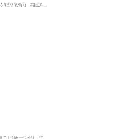
罗伯特·舒勒博士（Robert Schuller，1926－）是国际著名的公众演说家、励志图书作家和基督教领袖，美国加州著名的水晶大教堂就是由他一手创建的。舒勒博士倡导 “可能性思维”理念，他以饱满的热情和充沛的活力激励了几代人。他是美国前总统尼克松、福特、卡特、里根、布什、克林顿，以及现任总统乔治·布什的亲密朋友和心灵导师，同时还是更多普通人的知心朋友。舒勒博士著述颇丰，他创作了《谁说你不行！》、《多向思维的原动力》等30多部著作，很多著作被翻译成多种语言在...
夜幕降临，月上枝头。瓦冷汀市在月光的笼罩下，成了一幅美轮美奂的剪贴画。一个黑影在圆月中划出一道长弧，沉重地落在楼顶的天台上。马路很安静，没有一辆车驶过。加上两边林立的楼房，整条街道就好像是一条长长的沟壑。“别跑！”“站住，别跑！”“臭小...