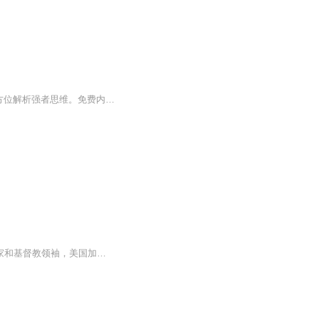
《强者思维》喜马拉雅音频专辑，带你开启智慧之门！11个音频，10个免费，1个付费，全方位解析强者思维。免费内容系统性强，标题引人入胜；付费音频深入剖析，10篇系统文章，助你成为强者！快来加入，一起解锁思维密码，成为人生赢家！思维提升强者之路
罗伯特·舒勒博士（Robert Schuller，1926－）是国际著名的公众演说家、励志图书作家和基督教领袖，美国加州著名的水晶大教堂就是由他一手创建的。舒勒博士倡导 “可能性思维”理念，他以饱满的热情和充沛的活力激励了几代人。他是美国前总统...