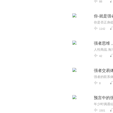
88
你-就是强
1142
强者思维
42
强者交易
强者的联系
8
预言中的
1501