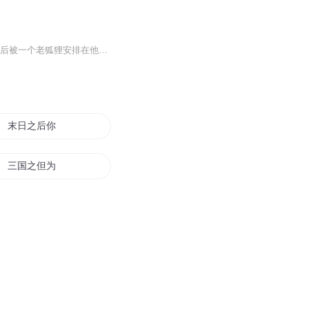
一代奇人天师隐匿二十年，二十年之后天师之徒下山入世。 随手解救漂亮奇女子当老婆，随后被一个老狐狸安排在他女儿身边做贴身保镖…… 绝品高手，都市纵横，从这一刻，才刚刚开始……
末日之后你还能记得谁的故事
三国之但为君故
快穿他们的故事
爱情的故事
小强故事