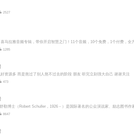
2527
1285
者
好资源多 而是熬过了别人熬不过去的阶段 朋友 听完立刻强大自己 谢谢关注
473
者
8647
者