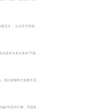
吕齐乌斯·安涅·塞涅卡(Lucius Annaeus Seneca，约公元前4年－65年)，人称小塞涅卡或简称塞涅卡， 出生罗马帝国西班牙行省科尔多瓦， 古罗马政治家、哲学家、悲剧作家、雄辩家、新斯多葛主义的代表， 著有《道德书简》。 塞涅卡在意大利罗马接受教育。曾...
你是否正身处重重的逆境而无法摆脱？你是否正因生活的压力而灰心沮丧？现代人的生命中实在是有太多太多的“不能承受之重” 了。 在本书中，舒勒博士告诉我们，逆境并不可怕，正是各种备样的问题让我们拥有了成功的可能性。他用充满激情的语言、真实生动的故事帮助人们摆脱困境、找回自信、成为生活的强者。他的“可能性思维”理论帮助从总统到平民在内的千千万万的人走上下成功之路，获得了快乐和幸福。
你如何对待些令自己感到厌恶的休验?通过本书你会发现，对任何不适的适应都是可以训练的。我们能够将大多数不适的事情转变成一种习惯，在适应中改造它，在改造中让自己脱胎换骨。
王东东，从事微商教育行业。端过菜盘，摆过地摊，从无背景没人脉，迷茫无望到找到方向死磕2年坚持不懈，凭借真实，坚持，抓住移动互联网机遇，帮助服务影响千万微商人次,专注服务于一线拼搏的个人微商找到方向，实现自我价值。推动微商行业健康发展。并被...