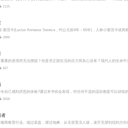
2115
柔
2989
者
657
辑
6558
强者