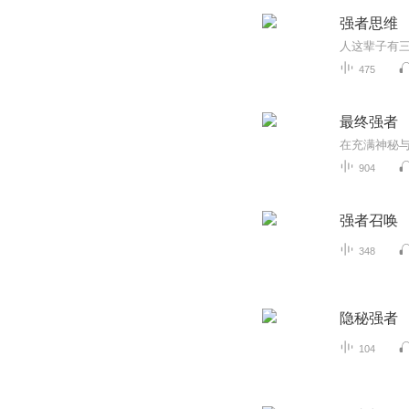
强者思维
475
最终强者
904
强者召唤
348
隐秘强者
104