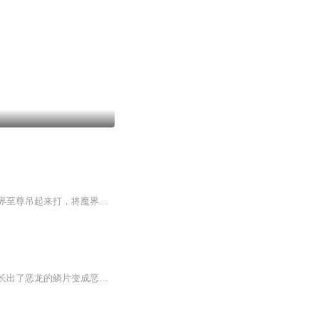
他是万千生灵的君王，而且一出世就不停在搞事：生吞万年恶鬼，骑过尊贵的白龙女，把仙界至尊吊起来打，将魔界君主踩在脚下，调戏执法仙子都是等闲……而如今放弃一身荣誉，回到都市……陪你们装逼，扮猪吃老虎。 【购买须知】1、本作品为付费有声书，会员...
生活的苦难就像一头恶龙，我们都是屠龙的少年，有的人被恶龙杀死，有的人杀死恶龙，却长出了恶龙的鳞片变成恶龙。只有真正大智大勇的人，才能破除“屠龙少年终成恶龙”这个魔咒；才能在杀死恶龙之后，带着山洞里所有的财宝，来到一望无垠的辽阔平原，继续...