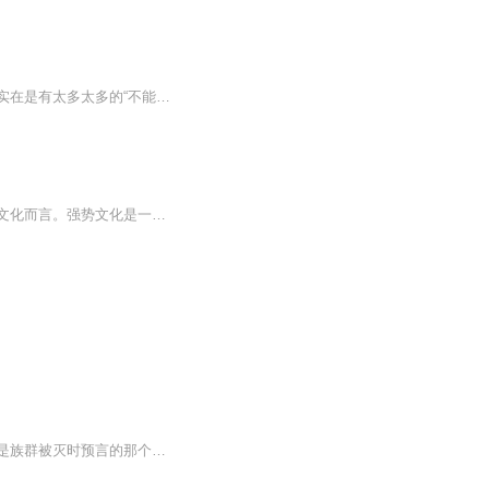
你是否正身处重重的逆境而无法摆脱？你是否正因生活的压力而灰心沮丧？现代人的生命中实在是有太多太多的“不能承受之重” 了。作者舒勒博士告诉我们，逆境并不可怕，正是各种各样的问题让我们拥有了成功的可能性。他用充满激情的语言、真实生动的故事帮助...
人性商战.海洋加V:a138900887限时免费领取巜打开人性天眼》电子书!强势文化是相对弱势文化而言。强势文化是一种植根于自力更生，自强不息，在事物规律内办事情的方法论。其要求以自然规律，社会规律为基础规范人的行为来做事情。人这辈子有三大本领需要掌...
年少时偶遇仙人洞府拜仙人残魂为师，无意间铸就九个元婴，后又得知自己是逆龙族后裔，是族群被灭时预言的那个人，九婴邪仙，龙逆九天，福兮祸兮，接下来看逆龙族少年一路开挂似的逆天崛起铸就他的传奇之路。喜欢的朋友可以订阅加关注多多评论每天都会爆更哦