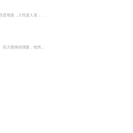
人这辈子有三大本领需要掌握，一是人性，二是规律，三是文化属性，规律是天道，文化属性是地道，人性是人道，合力为天机！
在充满神秘与危机的异界大陆，林峰开启了一段热血与危机并存的冒险旅程。面对形态诡异、实力悬殊的强敌，他凭借自身的机智与顽强意志，屡次从生死边缘逆转命运。从一名懵懂的新手开始，他逐步掌握雷系法术，觉醒了隐藏职业，实力不断突破极限。在战斗中，...