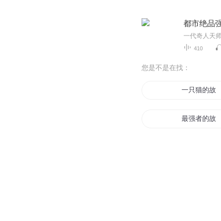
都市绝品
410
您是不是在找：
一只猫的故
最强者的故
我故事里的
末世后的故
她的故事