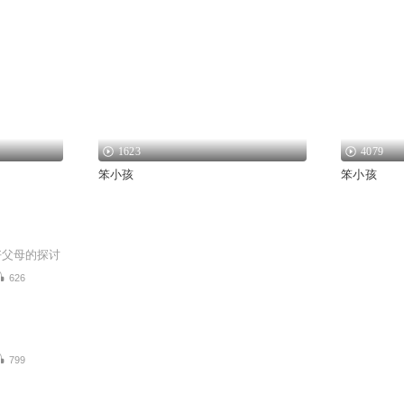
1623
4079
笨小孩
笨小孩
好父母的探讨
626
799