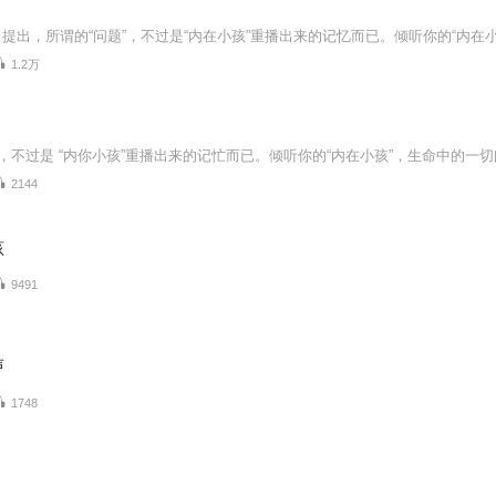
1.2万
2144
孩
9491
声
1748