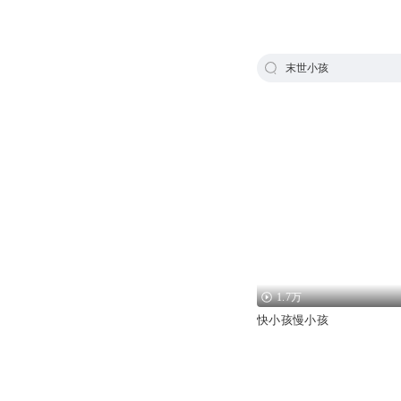
末世小孩
1.7万
快小孩慢小孩