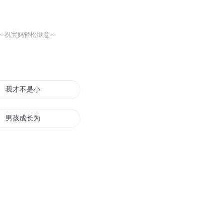
～祝宝妈轻松惬意～
我才不是小孩子
男孩成长为男人
活下来的女孩
别人家的孩子
我的日本女孩