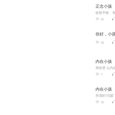
正念小孩
收获平静、专
51
你好，小
42
内在小孩
7
内在小孩
31