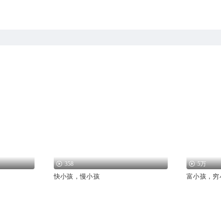
358
5万
快小孩，慢小孩
富小孩，穷