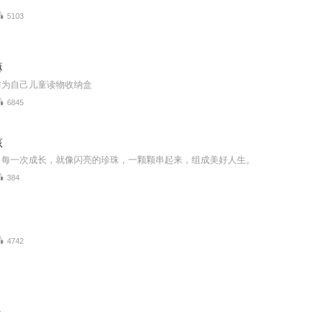
5103
嘛
作为自己儿童读物收纳盒
6845
孩
，每一次成长，就像闪亮的珍珠，一颗颗串起来，组成美好人生。
384
4742