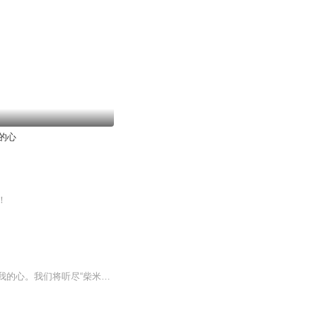
的心
！
如果你深夜失眠，如果你愿意分享自己的故事，愿意倾听别人的故事，欢迎来收听你的月亮我的心。我们将听尽“柴米油盐”，感悟百味人生。既是心灵的出口，也是情感的树洞。以微博私信，qq邮箱等方式收集听众的来稿，再从中选一些有代表意义的，具有大众性，...