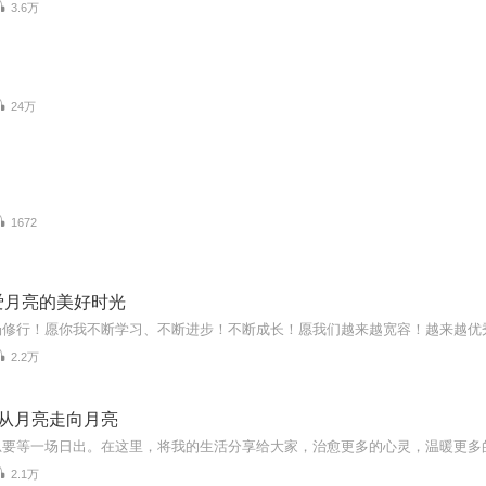
3.6万
24万
1672
爱月亮的美好时光
场修行！愿你我不断学习、不断进步！不断成长！愿我们越来越宽容！越来越优
2.2万
_从月亮走向月亮
2.1万