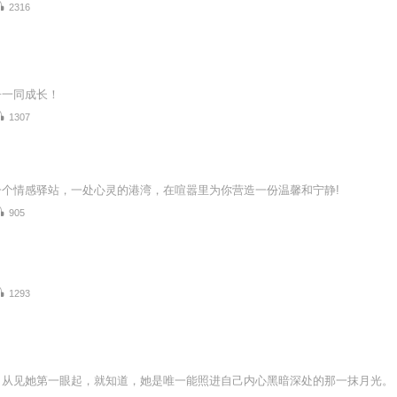
2316
子一同成长！
1307
一个情感驿站，一处心灵的港湾，在喧嚣里为你营造一份温馨和宁静!
905
1293
】从见她第一眼起，就知道，她是唯一能照进自己内心黑暗深处的那一抹月光。