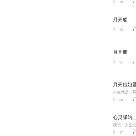
20
月亮船
72
月亮船
31
月亮姐姐
人生就是一
60
心灵驿站
17