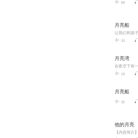
68
月亮船
让我们和孩
33
月亮湾
在夜空下有
19
月亮船
25
他的月亮
【内容简介