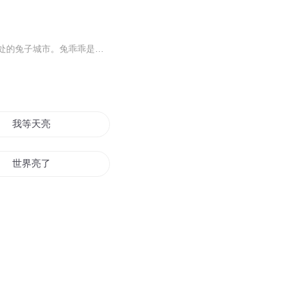
版权所有，翻录必究！在一个遥远的国度，有一个城市叫月亮城。这是一个所有兔子和平共处的兔子城市。兔乖乖是一只乖巧的小兔子。...
我等天亮
世界亮了
西边的金月亮
天地月亮地
星星和月亮