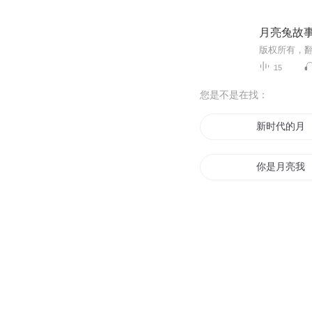
月亮兔故
15
您是不是在找：
新时代的月
你是月亮我
赞美月亮
天亮花开
星星还是那