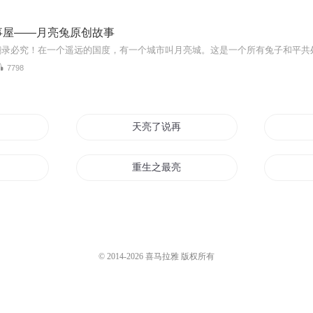
事屋——月亮兔原创故事
7798
亮
天亮了说再见
是太阳
重生之最亮的星
月亮你个仙人板板
亮剑之最强系统
© 2014-
2026
喜马拉雅 版权所有
么亮
云和月亮