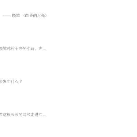
—— 顾城 《白昼的月亮》
从朱自清的烟火人间，到徐志摩的浪漫康桥，戴望舒的雨巷清愁，林徽因的四月春风，再到顾城纯粹干净的小诗。声音终会停歇，但文字里的温柔与诗意长久留存。愿这些朗读，能陪你度过无数安静时刻。
会发生什么？
《我的红月亮》专辑寄语作者：邱晓东我常痴痴地幻想着幻想着有一个童话般的浪漫时常牵着这根长长的网线走进红月亮心灵的空间听着你我的故事品味着彼此共同的夙愿在探讨音乐的旋律里在揣摩语言艺术的奥秘中让彼此那颗懵懂获得艺术熏陶的心换发出曾经梦回千...