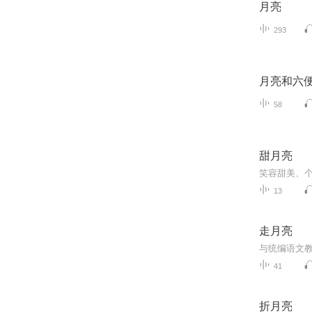
月亮
293
月亮和六
58
甜月亮
13
走月亮
与统编语文
41
折月亮