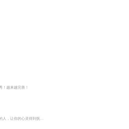
秀！越来越完善！
我想，人生总要等一场日出。在这里，将我的生活分享给大家，治愈更多的心灵，温暖更多的人，让你的心灵得到抚慰。愿为春天写遍荒山，直至青山得意，文章皆为原创希望屏幕前的你读很多书，走很远的路。我希望你爱很多人，也被很多人爱。我希望你走过人山人...