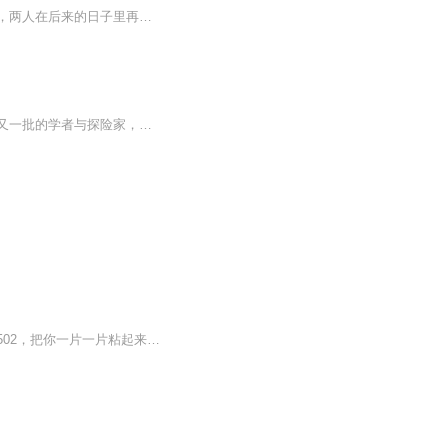
云厘在放弃追求傅识则后，删除了所有关于他的联系方式。然而，命运的红线并未因此断开，两人在后来的日子里再次相遇，并展开了一段温馨而甜蜜的爱情故事。
中国五千年的历史长卷中，神秘离奇的故事数不胜数。浩瀚西域，神秘楼兰，更是吸引一批又一批的学者与探险家，笔力所及，亦真亦假、百转千回。从楼兰女尸到博斯腾湖，从食人黑蚁到玄石印章。真实与虚幻间，探险寻宝之路由此启程。
如果你有创伤，那么我就是你的创可贴，助你伤口愈合。如果你是破碎的心，那我就是超强502，把你一片一片粘起来。如果你有悲伤和难过，那我就是回收站，彻底清除你的烦恼和忧伤。把我的故事和你的心事，拼在一起吧！从此之后，我是你的太阳，你是我的月亮，...