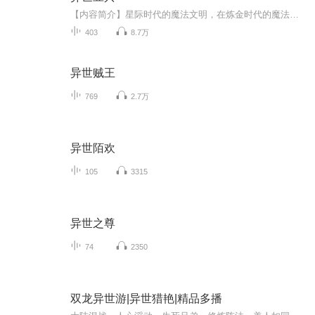
【内容简介】星际时代的魔法文明，在炼金时代的魔法新世纪，建立一个大秦帝国…… 不会魔法禁咒，却会呼风唤雨，撒豆成兵……【作者/主播简介】作者：典玄，网络小说作家。主播：江火。【购买须知】1、本作品为付费有声书，前48集为免费试听，购买成功后，...
403
8.7万
异世贼王
769
2.7万
异世陌欢
105
3315
异世之尊
74
2350
双龙异世游|异世猎艳|精品多播