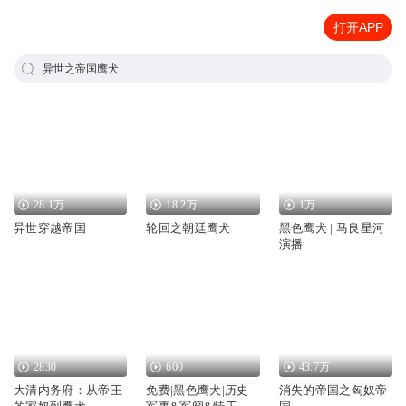
打开APP
异世之帝国鹰犬
28.1万
18.2万
1万
异世穿越帝国
轮回之朝廷鹰犬
黑色鹰犬 | 马良星河
演播
2830
600
43.7万
大清内务府：从帝王
免费|黑色鹰犬|历史
消失的帝国之匈奴帝