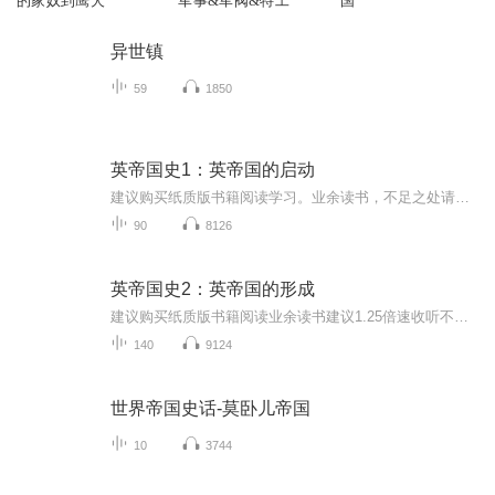
的家奴到鹰犬
军事&军阀&特工
国
异世镇
59
1850
英帝国史1：英帝国的启动
建议购买纸质版书籍阅读学习。业余读书，不足之处请谅解。英帝国史（全八卷）作者: 钱乘旦 / 姜守明 / 黄光耀 / 张亚东 / 郭家宏 / 张本英/ 张红 / 洪霞 / 刘明周 出版社: 江苏人民出版社出版年: 2019-11-1页数: 3116定价: 580装帧: 精装ISBN: 9787214232854作者简介钱乘旦，北京大学教授、博士生导师。社会科学委员会历史学学部委员，国家社会科学奖金专家评审组成员，中国英国史学会会长，北京大学世界史研究院院长，北京大学学位委员会委员，英国皇家历史学会通讯会士。长于英国史、现代化和世界近现代史研究。著作有《在传统与变革之间：英国文化模式溯源》《英国通史》《第一个工业化国家》《走向现代国家之路》《二十世纪英国》《世界现代化历程·总论卷》等；译著有《剑桥艺术史》《英国工人阶级的形成》《帝国斜阳》等。姜守明，南京师范大学社会发展学院历史学教授、博导。主要从事世界史（英国史、西方文化史和社会保障制度）教学和研究工作。黄光耀， 江苏教育学院历史系教授，人文学院副院长兼经济系主任。致力于世界经济现代化、英国史、现当代国际政治与国际关系等方面的教学与研究工作。张亚东，湖南工业大学纪委书记、教授、博导。主要研究方向为英国史、现代化研究等。郭家宏，北京师范大学历史文化学院教授、博导。主要从事英国史、英帝国与英联邦史以及欧洲一体化史研究。张本英，安徽大学历史系教授，研究方向原为世界近代史和近代国际关系史，现转向英国史和中英关系史。张红，南京大学世界史专业副教授，硕士生导师。洪霞，南京大学世界史专业副教授、硕士生导师。主要研究方向为英国史、欧洲近现代史、战后欧洲移民问题、当代欧洲民族问题。刘明周，华中师范大学政治与国际关系学院国际事务所副教授，主要从事英国殖民与外交、海洋治理、国家形象等研究英帝国史·第一卷：英帝国的启动 姜守明著本卷主要研究大英帝国的肇始阶段，即都铎时期英国的海外殖民活动，相当于大英帝国前史，包含着对英国早期殖民思想、民族国家与大英帝国的关系、重商主义国策、新君主制和民间力量在殖民活动中的作用、从民族国家走向帝国的道路等一系列问题的思考。
90
8126
英帝国史2：英帝国的形成
建议购买纸质版书籍阅读业余读书建议1.25倍速收听不足之处请谅解作者: 钱乘旦 / 姜守明 / 黄光耀 / 张亚东 / 郭家宏 / 张本英/ 张红 / 洪霞 / 刘明周 出版社: 江苏人民出版社出版年: 2019-11-1...
140
9124
世界帝国史话-莫卧儿帝国
10
3744