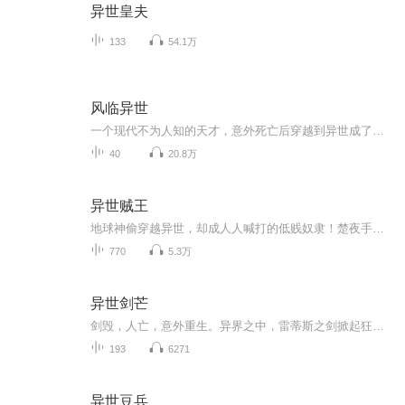
异世皇夫
133
54.1万
风临异世
一个现代不为人知的天才，意外死亡后穿越到异世成了一个游魂，却在机缘之下找了一个超级的纨绔子弟做自己的替身。 用天才的大脑来练习斗气，用现代的记忆来运用武技，用特殊的方式来释放魔法，用脑中的技术来打造兵器。
40
20.8万
异世贼王
地球神偷穿越异世，却成人人喊打的低贱奴隶！楚夜手握神级窃天系统，偷功法、窃机缘，连强者的气运都能偷来为己所用。从最底层的奴隶牢笼，到神秘莫测的上古秘境，再到主宰大陆的至尊之巅，他一路偷天换日，打脸无数天骄，将 “贼” 字刻入每一个敌人的心...
770
5.3万
异世剑芒
剑毁，人亡，意外重生。异界之中，雷蒂斯之剑掀起狂潮。大地战士、狂血战士、魔法战士、兽战士谁强谁弱？魔法师、暗黑巫师、无系法师如何演绎交织。蛮荒大野、兽人山脉、魔兽之森、冰封雪域危险重重。且看拥有雷蒂斯之剑的他，如何在这片大地上驰骋，写下...
193
6271
异世豆兵