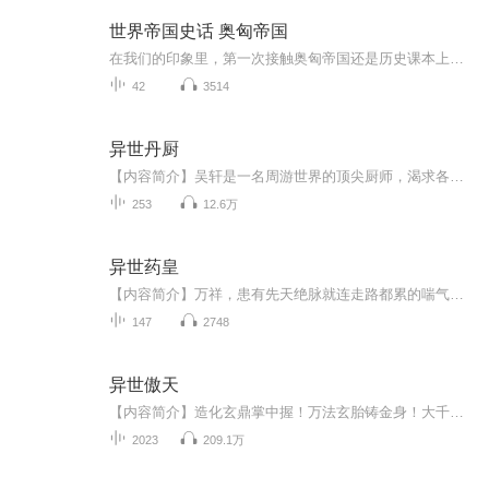
世界帝国史话 奥匈帝国
在我们的印象里，第一次接触奥匈帝国还是历史课本上的八国联军侵华。很多人对奥匈帝国的印象很模糊。然而，奥匈帝国曾经可是一个狠角色呢。那就让我们来聊聊这个充满雾霾而神奇的国家
42
3514
异世丹厨
【内容简介】吴轩是一名周游世界的顶尖厨师，渴求各种食材，却因意外来到异世。可他发现自己还是个普通厨师，双手却是多了特殊的能力！ 什么？你问我会不会炼丹？抱歉，我不会炼丹，只会把各种灵草灵果做成菜，并且效果超过炼成丹药的效果！什么？你说炼丹...
253
12.6万
异世药皇
【内容简介】万祥，患有先天绝脉就连走路都累的喘气的家伙，却是武林中人人畏惧的用毒行家——生死阎王！因眼馋唐门绝学《五毒真经》，成功后，却不幸流落异世。为了能在异世继续自己的巅峰之旅，他按照《五毒真经》上的记载，把自己练成了毒体。毒体，一...
147
2748
异世傲天
【内容简介】造化玄鼎掌中握！万法玄胎铸金身！大千宇宙！万千世界！无尽浩渺！龙傲天，于微末之中崛起！与人斗、与天斗！征战诸天万界！问天地谁主沉浮！以无敌之姿问鼎不朽之巅峰！【作者/主播简介】作者：傲月长空，网络小说作家，代表作《异世傲天》《...
2023
209.1万