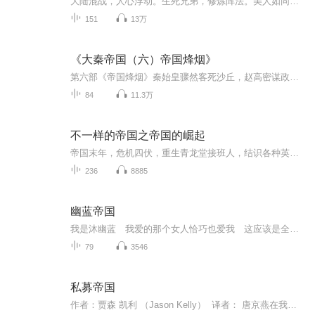
大陆混战，人心浮动。生死兄弟，修炼阵法。美人如同妖姬，混战更似鬼魔……唯有至强至圣者，才能获得这片天地
151
13万
《大秦帝国（六）帝国烽烟》
第六部《帝国烽烟》秦始皇骤然客死沙丘，赵高密谋政变，丞相李斯被利诱挟持加入密谋，终使秦帝国最高权力层发生巨大的黑洞变异：长公子扶苏自杀，掌握军权的蒙氏兄弟被害，胡亥称帝，赵高领政。秦帝国权力发生剧烈质变：二世集团残杀帝国功臣元勋及其他皇室成员，推行一系列暴虐昏政，大大激化了各种社会矛盾。陈胜吴广大起义爆发，六国旧贵族趁势而起，形成天下反秦的燎原之势。章邯组织刑徒军镇压但最终失败。铲除二世集团的子婴回天乏术，宣布投降。项羽大军将帝国财货掳掠净尽，而后焚烧咸阳宫大火三月不灭，整个...
84
11.3万
不一样的帝国之帝国的崛起
帝国末年，危机四伏，重生青龙堂接班人，结识各种英雄豪杰，荣登大将军，原以为一路仕途通畅，怎料剧情发转反转再反转！ 炎热的八月正是高中生最喜欢的季节，每个人在这个季节都希望找到自己心仪的另一半。 可偏偏有一个人的命运却如此的...
236
8885
幽蓝帝国
我是沐幽蓝 我爱的那个女人恰巧也爱我 这应该是全世界最美好的凑巧 尽管过程很坎坷 但只要结局是好的那么所有的一切都是值得的以下是我们的团队成员，排名不分先后。cv：桔子 阳光 两两 言笑子 老王 云想 椰子 逍遥 大卫 lisa 奶茶 希拉 惜宙对轨：...
79
3546
私募帝国
作者：贾森 凯利 （Jason Kelly） 译者： 唐京燕在我们身处的世界里，私募无处不在 黑石，凯雷，贝恩，KKR，TPG等私募大鳄通过控股世界最具影响力的品牌商，掌控了我们的衣食住行--从希尔顿酒店到唐恩都乐餐厅，从玩具反斗城再到J.Cre...