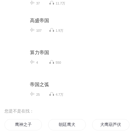
37
11.7万
高盛帝国
107
1.9万
算力帝国
4
550
帝国之弧
25
4.7万
您是不是在找：
鹰神之子
朝廷鹰犬
犬鹰葫芦伏魔记