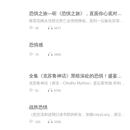
恐惧之旅—听《恐惧之旅》，直面你心底对死亡的恐惧！
格雷厄姆从没想过死亡会突然降临。直到一位躲在宾馆里的神秘杀手，深夜冲他连开三枪。侥幸逃脱后的他逐渐认识到：对死亡的恐惧将会与他形影不离。一艘封闭的轮船，九位心怀鬼胎的乘客，一名隐藏身份的杀手。窗外波涛汹涌，窗内 危机四伏……这场恐惧之旅究...
40
4477
恐惧感
75
3909
全集《克苏鲁神话》黑暗深处的恐惧！盛宴感受未知恐惧
克苏鲁神话（英语：Cthulhu Mythos）是以霍华德·菲利普斯·洛夫克拉夫特的小说世界为基础，并由与他同时代的记者及门徒奥古斯特·威廉·德雷斯整理洛夫克拉夫特及其他作者的设定、思路创造的架空神话体系。其名克苏鲁来源于洛夫克拉夫特的短篇小说《克苏...
52
9750
战胜恐惧
（想交流和进我们读书群的听友，加微cwzyLucy，请注明是通过什么途径了解到的播音）真正的财务自由是什么？ 财务自由，就是当你不工作的时候，也不必为金钱发愁，因为你有其他渠道的现金收入。当工作不再是获得金钱的唯一手段时，你便自由了。可以有足够...
100
3358