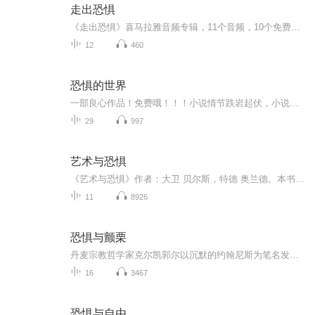
走出恐惧
《走出恐惧》喜马拉雅音频专辑，11个音频，10个免费，1个付费。免费音频围绕“走出恐惧”展开，标题系统，助你轻松应对。付费音频深入剖析，10篇系统文章，带你全面了解恐惧，轻松走出困境。快来加入，一起勇敢面对，拥抱美好人生！走出恐惧喜马拉雅音频健...
12
460
恐惧的世界
一部良心作品！免费哦！！！小说情节跌岩起伏，小说角色活灵活现，紧扣事件脉搏，高品质音频！！绝对震撼您的心灵。欢迎您的关注和订阅。。如果喜欢请给作品点赞，点赞，点赞，点赞啊！更希望您将喜欢的节目分享给小伙伴一起来享受！！所有专辑免费，免费，免费！重要的事情说三遍！说三遍！说三遍！说三遍！请做个优雅的动作，，小手点击分享出去吧！小手点击分享出去吧！小手点击分享出去吧！小手点击分享出去吧！小手点击分享出去吧！
29
997
艺术与恐惧
《艺术与恐惧》作者：大卫 贝尔斯，特德 奥兰德。本书共175页，有序言和9个小节。如果你好奇艺术作品是如何创作出来的？如果你恐惧于未知和不确定性，想要开始却迟迟无法动笔……如果你过于追求完美，对过程过于焦虑，总是逃避完成一件作品……本书的作者是美国的两位摄影师，他们花了七年时间才完成本书。本书的内容没什么高深的理论，而是针对一个个在创作过程中大家经常遇到的问题展开谈话形式的讨论。他们希望通过本书，能帮助普通的——而非天才的——创作者渡过难关，在艺术的道路上走下去。...
11
8926
恐惧与颤栗
丹麦宗教哲学家克尔凯郭尔以沉默的约翰尼斯为笔名发表的作品，借亚伯拉罕和以撒的故事，论述了信仰和牺牲的观念
16
3467
恐惧与自由