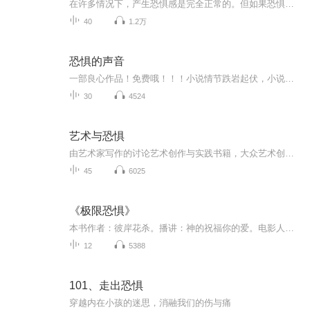
在许多情况下，产生恐惧感是完全正常的。但如果恐惧感已经开始影响日常生活，就必须采取措施了。 在本书中，你可以全面了解恐惧症的起因，表现形式和治疗方法。恐惧症包括社会恐惧症、动物恐怖症、广场恐怖症、恐高症、强迫冲洗症、学校和考试恐惧症等等。伊萨克.马克斯教授研制出一项资助计划。人们借助这项计划可以客服恐惧。消除由恐惧所引发的各种症状。事实证明，这项计划之有效。
40
1.2万
恐惧的声音
一部良心作品！免费哦！！！小说情节跌岩起伏，小说角色活灵活现，紧扣事件脉搏，高品质音频！！绝对震撼您的心灵。欢迎您的关注和订阅。。如果喜欢请给作品点赞，点赞，点赞，点赞啊！更希望您将喜欢的节目分享给小伙伴一起来享受！！所有专辑免费，免费，免费！重要的事情说三遍！说三遍！说三遍！说三遍！请做个优雅的动作，，小手点击分享出去吧！小手点击分享出去吧！小手点击分享出去吧！小手点击分享出去吧！小手点击分享出去吧！一部良心作品！免费哦！！！小说情节跌岩起伏，小说角色活灵活现，紧扣事件脉搏，高品质音频！！绝对震撼您的心灵。欢迎您的关注和订阅。。如果喜欢请给作品点赞，点赞，点赞，点赞啊！更希望您将喜欢的节目分享给小伙伴一起来享受！！所有专辑免费，免费，免费！重要的事情说三遍！说三遍！说三遍！说三遍！请做个优雅的动作，，小手点击分享出去吧！小手点击分享出去吧！小手点击分享出去吧！小手点击分享出去吧！小手点击分享出去吧！
30
4524
艺术与恐惧
由艺术家写作的讨论艺术创作与实践书籍，大众艺术创作的问题，不是指为大众创作，而是研究非天才的人，在创作时面临的问题
45
6025
《极限恐惧》
本书作者：彼岸花杀。播讲：神的祝福你的爱。电影人物，动画人物，游戏怪物......西游，三国，恶魔城，口袋妖怪，火影，海贼王，魔兽，暗黑，拳皇，游戏王....有一天，这些耳熟能详的各位面住民，全部降临到了现实世界中，杀死他们，会得到什么样的好处呢...
12
5388
101、走出恐惧
穿越内在小孩的迷思，消融我们的伤与痛