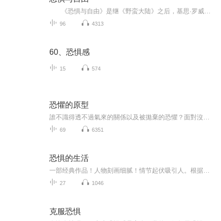
《恐惧与自由》是继《野蛮大陆》之后，基思·罗威的又一力作。作品深刻剖析第二次世界大战给世界带来的重大变化，它既是毁灭性的，又是建设性的。作者对各大洲、各个阶层饱受战争之苦的幸存者进行了深入探访，把那些看似孤立的个人故事整合起来，...
96
4313
60、恐惧感
15
574
恐懼的原型
誰不識得透不過氣來的關係以及被拋棄的恐懼？面對沒有把握的事情與既定的規律時，誰又能坦然無畏？我們的人格特質因此被形塑出來，李曼稱之爲四大恐懼原型。
69
6351
恐惧的生活
一部经典作品！人物刻画细腻！情节起伏吸引人。根据听众的喜好而精选，声音清晰，感染力强。感情色彩浓厚。。就是对我们的最大支持和厚爱。每天加班很辛苦，您就动动手指支持一下吧！一部经典作品！人物刻画细腻！情节起伏吸引人。根据听众的喜好而精选，声音清晰，感染力强。感情色彩浓厚。。就是对我们的最大支持和厚爱。每天加班很辛苦，您就动动手指支持一下吧！一部经典作品！人物刻画细腻！情节起伏吸引人。根据听众的喜好而精选，声音清晰，感染力强。感情色彩浓厚。。就是对我们的最大支持和厚爱。每天加班很辛苦，您就动动手指支持一下吧！
27
1046
克服恐惧