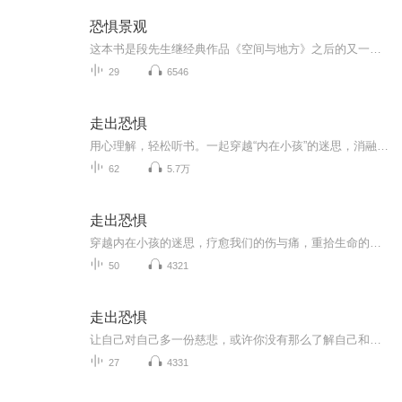
恐惧景观
这本书是段先生继经典作品《空间与地方》之后的又一力作，深度探索了恐惧的空间以及这些景观如何在我们的生活以及历史的长河中发生变化。在一系列跨越地域、时间和文化的文章中，段义孚探讨了恐惧在个人和社会中的不同表现形式和成因：他描述了流行病以及...
29
6546
走出恐惧
用心理解，轻松听书。一起穿越“内在小孩”的迷思，消融我们的伤与痛
62
5.7万
走出恐惧
穿越内在小孩的迷思，疗愈我们的伤与痛，重拾生命的光彩和力量。——欢迎您收听由心理咨询师刘欣朗诵的心理成长著作《走出恐惧》。
50
4321
走出恐惧
让自己对自己多一份慈悲，或许你没有那么了解自己和爱自己。给世界多一份爱，或许别人的世界不是你看到的样子。
27
4331