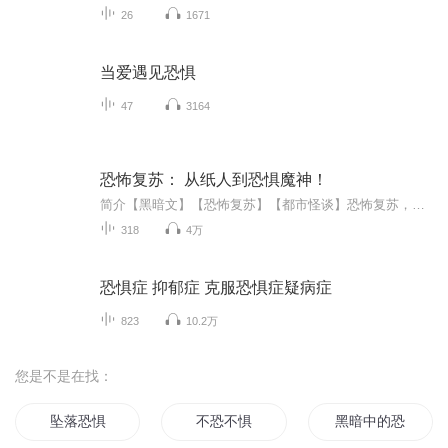
26
1671
当爱遇见恐惧
47
3164
恐怖复苏： 从纸人到恐惧魔神！
简介【黑暗文】【恐怖复苏】【都市怪谈】恐怖复苏，万诡乱世。江州诡杀队甲级调查员楚江受奸人陷害，死在了一次厉诡爆发之中。借助诡异物品，楚江灵魂脱壳，附在了一具寿材铺的残破纸人身上。成为了一具类似诡异的纸人。好在他有系统，完成任务，汲取恐惧...
318
4万
恐惧症 抑郁症 克服恐惧症疑病症
823
10.2万
您是不是在找：
坠落恐惧
不恐不惧
黑暗中的恐惧