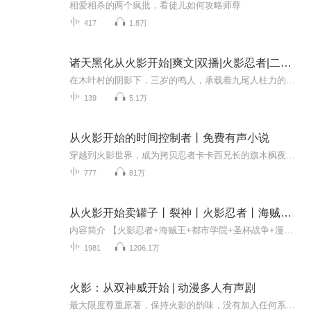
相爱相杀的两个疯批，看徒儿如何攻略师尊
417
1.8万
诸天黑化从火影开始|爽文|双播|火影忍者|二次元|穿越动漫
在木叶村的阴影下，三岁的鸣人，承载着九尾人柱力的诅咒，遭受着村民的疏远与歧视。穿越者李耀翔觉醒了‘黑化系统’，潜入鸣人心灵，操控其行动，旨在引导鸣人走向黑暗。在李耀翔的暗中引导下，鸣人逐渐陷入绝望，对木叶村的信任开始动摇。一次关键事件后...
139
5.1万
从火影开始的时间控制者丨免费有声小说
穿越到火影世界，成为拷贝忍者卡卡西兄长的旗木枫夜；发现自己的脑海中多了一个虚幻的时钟，能够改变时间流速；“速度即力量宇智波斑，你听说过光速拳吗？”黄泉，你自己被光踢过吗？
777
81万
从火影开始卖罐子丨裂神丨火影忍者丨海贼王丨同人脑洞文丨多人有声剧
内容简介 【火影忍者+海贼王+都市学院+圣杯战争+漫威世界】穿越到火影世界，还多了一个万物交易系统。于是，沈默踏上了在诸天卖罐子的商人之旅。纲手：静音不要拦我，我今天一定要把复活币开出来！宇智波佐助：开罐真能变强？倾家荡产也要买，我一定要超...
1981
1206.1万
火影：从双神威开始 | 动漫多人有声剧
最大限度尊重原著，保持火影的韵味，没有加入任何系统、金手指以及其他动漫的世界观，给你一个原汁原味的火影世界【购买须知】1、本作品为付费有声书，前113章免费，后续的章节购买成功后，即可收听，可下载重复收听。2、版权归原作者所有，严禁翻录成任何...