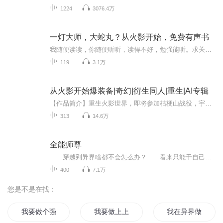
1224
3076.4万
一灯大师，大蛇丸？从火影开始，免费有声书
我随便读读，你随便听听，读得不好，勉强能听。求关注，求订阅。。。。请原谅我的塑料普通话和那尴尬的演技谢谢！木叶51年，被后世定为‘忍界改革之始’、‘万象更新第一年’。大蛇丸对此做出了不可磨灭的贡献。作 者：妮卡巴卡
119
3.1万
从火影开始爆装备|奇幻|衍生同人|重生|AI专辑
【作品简介】重生火影世界，即将参加桔梗山战役，宇智波诚慌中带稳因为他有四海盗BUFF，参与击杀就有机会爆装备三神器算什么左手无尽，右手饮血，背后两把青龙刀，从地球砍到月球“对于欧皇来说，想要什么心里想一下就爆出来了，从来不知道什么叫做非酋”...
313
14.6万
全能师尊
穿越到异界啥都不会怎么办？ 看来只能干自己的老本行当老师了。 我叫方白，有个系统，什么都会一点点。 学生：老师，你会啥？...
400
7.1万
您是不是在找：
我要做个强者
我要做上上上仙人
我在异界做武帝