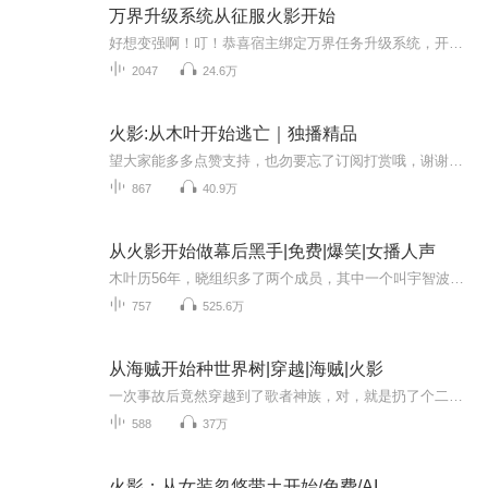
万界升级系统从征服火影开始
好想变强啊！叮！恭喜宿主绑定万界任务升级系统，开启变强旅途。什么？你说S级忍术很难得。叮！恭喜宿主获得仙法?大玉螺旋丸。什么？你说海军大将很强？叮！恭喜宿主打败海军大将赤犬。昊天锤可是最强武魂！什么，那东西还能锤死人？我有帝炎可焚天！什么...
2047
24.6万
火影:从木叶开始逃亡｜独播精品
望大家能多多点赞支持，也勿要忘了订阅打赏哦，谢谢大家 ^_^【内容简介】 凡事总须研究，才会明白含义。穿越者千叶白石拿起了一本名为《火的意志》的书籍。扳开一看，上面的东西毫无营养，木叶村的历史也没有年代，只是歪歪斜斜的每一页上都...
867
40.9万
从火影开始做幕后黑手|免费|爆笑|女播人声
木叶历56年，晓组织多了两个成员，其中一个叫宇智波鼬，另一个叫上原奈落。他，是个影帝。他，是个挂比。————————【火影篇（完）】【海贼篇（完）】【骨王篇（完）】【死神篇（完）】←演播进度在这【漫威篇（完）】催更指定地点：448-531-58海贼...
757
525.6万
从海贼开始种世界树|穿越|海贼|火影
一次事故后竟然穿越到了歌者神族，对，就是扔了个二向箔就灭了太阳系的那个歌者，还穿越成了歌者神族的打工种树人。。。种的树还是蚂蚁森林的树，种树不浇水，而是浇能量，收集能量要去“海贼王 、鬼灭之刃、死神、海贼王 、刀剑神域、火影忍者、一拳超人...
588
37万
火影：从女装忽悠带土开始/免费/AI