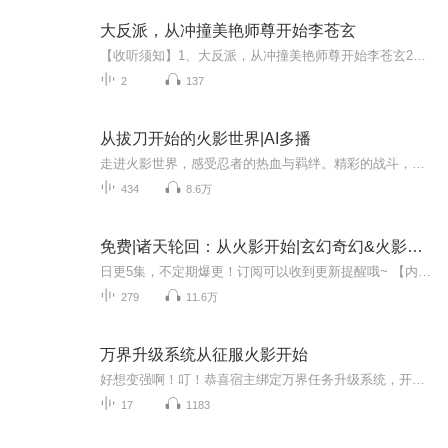
大反派，从冲撞美艳师尊开始李苍玄
【收听须知】1、大反派，从冲撞美艳师尊开始李苍玄2、由于音频节目更新的比较慢，如想快速阅读小说文字版的全部章节，请在微信中搜索公/众/号【毛毛虫文学】，关注后，并在公/众/号中回复：【1107】，便可快速阅读小说文字版全集。（注意：需要在公/众/号...
2
137
从拔刀开始的火影世界|AI多播
走进火影世界，感受忍者的热血与羁绊。精彩的战斗，深刻的友情，在音频中带你重温青春回忆，一起领略火影的魅力。 聆听火影，开启热血之旅，火影的世界，有激情的对决，有动人的故事。音频呈现，让你身临其境。伙伴们，快来加入这场充满挑战的忍者冒险。 ...
434
8.6万
免费|诸天轮回：从火影开始|玄幻奇幻&火影&系统
日更5集，不定期爆更！订阅可以收到更新提醒哦~ 【内容简介】 于异界轮回塔中，十八岁成年礼非比寻常——臂现印记，通向无尽幻想。杨天晨，轮回塔的挑战者，踏入《火影忍者》的磅礴卷轴。熟知剧情的他，于大蛇丸之乱中潜行木叶，揭秘深藏的禁术密室，飞雷...
279
11.6万
万界升级系统从征服火影开始
好想变强啊！叮！恭喜宿主绑定万界任务升级系统，开启变强旅途。什么？你说S级忍术很难得。叮！恭喜宿主获得仙法?大玉螺旋丸。什么？你说海军大将很强？叮！恭喜宿主打败海军大将赤犬。昊天锤可是最强武魂！什么，那东西还能锤死人？我有帝炎可焚天！什么...
17
1183