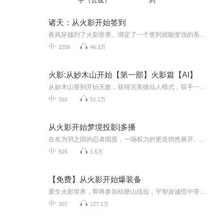
手（合成）
到
诸天：从火影开始签到
夜风穿越到了火影世界。绑定了一个签到就能变强的系统。从此，忍界许多稀奇古怪的地方，都会有一个佩刀少年出没。宇智波斑：听说夜风那双眼睛名为转生眼，虽不知是何来历，但威力绝不比老夫的轮回眼弱。大蛇丸：如果不是夜风的刀法太恐怖，我才不稀罕宇智...
1556
46.3万
火影:从妙木山开始【第一部】火影篇【AI】
从妙木山签到开始无敌，获得完美级仙人模式，双手一合，战力全开！于死亡森林签到，获得初阶仙人体，无需结印，瞬发忍术威压忍界！全属性查克拉，八门遁甲，永恒万花筒写轮眼....在黎明岛风车镇上签到，获得三色霸气，生命归还，拳压凯多，力震新世界！罗...
310
51.1万
从火影开始梦境投影|多播
在名为羽之国的忍者国度，一场权力的更迭悄然展开。前任暴君被其子和一支忠诚的部队联手推翻，新王登基，却背弃了对将军和希及其家人的承诺，继续囚禁着和希的妻女，并将女儿纳入后宫。和希怒不可遏，直闯王宫，要求释放亲人。正当国家面临动荡之际，穿越...
525
1.6万
【免费】从火影开始爆装备
重生火影世界，即将参加桔梗山战役，宇智波诚慌中带稳。因为他有四海盗BUFF，参与击杀就有机会爆装备。三神器算什么？左手无尽，右手饮血，背后两把青龙刀，从地球砍到月球。“对于欧皇来说，想要什么心里想一下就爆出来了，从来不知道什么叫做非酋。”“...
307
127.1万