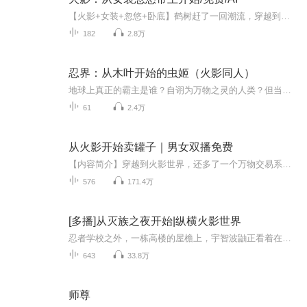
【火影+女装+忽悠+卧底】鹤树赶了一回潮流，穿越到了火影世界。开局战场，成为孤儿一个。叮!系统一声响，带来无数希望。【万人迷之火影世界人人都爱我攻略系统很高兴为您服务···…】鹤树：“什……什么系统?”靠着原主砂隐村土著的父母好感度，鹤树成功...
182
2.8万
忍界：从木叶开始的虫姬（火影同人）
地球上真正的霸主是谁？自诩为万物之灵的人类？但当蜜蜂不再采蜜，人类的文明就会走向终结。或许有一天外星人来临，他们不一定会研究人类的社会，但绝对会研究昆虫的社会。这种小东西遍布着世界各个角落，有着加起来比其他生物种类更多的数量。其一举一动...
61
2.4万
从火影开始卖罐子｜男女双播免费
【内容简介】穿越到火影世界，还多了一个万物交易系统。 于是，沈默踏上了卖罐子的商人之旅。 纲手：静音不要拦我，我今天一定要把复活币开出来！ 自来也：迷情剂？竟然有这种东西，给我来一百罐子！ 宇智波佐助：开罐真能变强？倾家荡产也要买，我一定要...
576
171.4万
[多播]从灭族之夜开始|纵横火影世界
忍者学校之外，一栋高楼的屋檐上，宇智波鼬正看着在忍者学校里玩耍的弟弟，思考着关于村子与家族之间的问题，最终下定决心，打算按照志村团藏所说的那样做。在家族叛乱之前只留下弟弟，站在木叶村这边，杀光其他的宇智波族人。离开了屋檐的宇智波鼬，找上...
643
33.8万
师尊