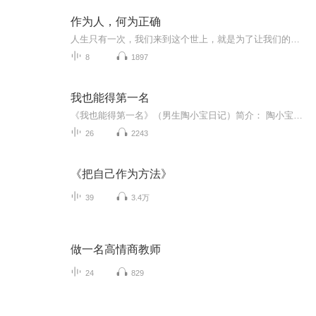
作为人，何为正确
人生只有一次，我们来到这个世上，就是为了让我们的灵魂或者说真我得到净化纯化和深化。感恩稻盛先生
8
1897
我也能得第一名
《我也能得第一名》（男生陶小宝日记）简介： 陶小宝励志要做新的自己，它变成了运动会上的英雄，他变成了考试中的“黑马”，它变成了全面发展的明星……这不是奇迹，因为，你能做到！ 我要努力，我就能做到！ 展现自我 你总有机会出彩的！ 一切皆有可能，让优秀尽情生长相信你也能当第一！！！QQ粉丝群号：512923841
26
2243
《把自己作为方法》
39
3.4万
做一名高情商教师
24
829