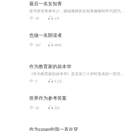
最后一名女知青
该书讲述青春年少，娴淑雅静的女知青娅梅60年代因为命运离开都市；70年代，为了爱情而留在乡村，80 年代，不知道为了什么，她返回都市，开始了自己的寻找和苦斗；90年代，当诸如情爱、金钱、荣誉等等，在她似乎都已获得之后，才发现自己是真正的一无所有，...
29
1万
也做一名朗读者
107
4849
作为教育家的叔本华
《作为教育家的叔本华》是尼采三十岁时发表的一部充满激情的著作，以叔本华为范例，阐述了他对哲学家的品格、哲学的使命、哲学与人生及时代的关系等重大问题的看法。他指出，每个人都是独一无二的，且都只有一次人生，因此都应该承担起“成为你自己”的责...
9
5.1万
世界作为参考答案
42
221
作为coser的我一直在穿