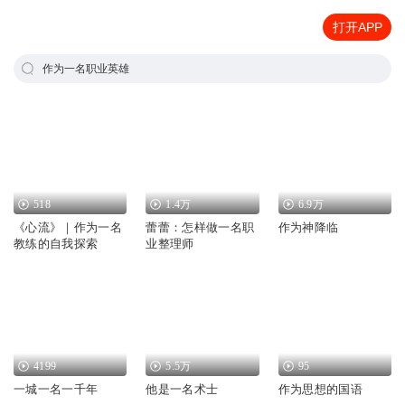
打开APP
作为一名职业英雄
518
1.4万
6.9万
《心流》｜作为一名
蕾蕾：怎样做一名职
作为神降临
教练的自我探索
业整理师
4199
5.5万
95
一城一名一千年
他是一名术士
作为思想的国语