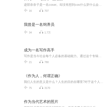
迹部奈奈子是一名coser。却没有想到cos什么穿什么会落在她的身上。在本文中你可以看到mdashmdash赭色长发重力使帽子君咒术界的最强六眼神明赤色王剑下吠舞罗的王教师版本的咒灵操纵使还未成王的以色列王子....的女性版本。全文不掉马排雷：内部故事有私设...
16
707
我曾是一名饲养员
34
1.7万
成为一名写作高手
写作是当今社会每个人必备的基础能力。通过这个专辑的介绍。了解到写作的基础知识，重视写作技能的提升，重新认识写作，快速提升写作水平。同时学习相应的写作技巧，如何拆解文章，如何定位写作方向，以及如何策划选题等等。帮助你在较短的时间内完成一篇...
21
780
《作为人，何谓正确》
我们人生的意义是什么？人生的目的在哪里?对于这个人生最基本的问题，我认为必须从正面回答。我的答案是：提升心性，磨炼灵魂。我祈愿本书能够到达更多的中国人、更多的中国有识之士的手中。我期待本书能为读者们助上一臂之力，使读者们的人生更丰富，使社...
75
3170
作为当代艺术的照片