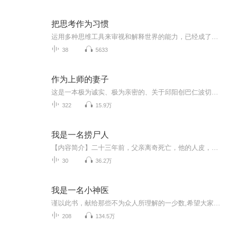
把思考作为习惯
运用多种思维工具来审视和解释世界的能力，已经成了一个人的核心竞争力
38
5633
作为上师的妻子
这是一本极为诚实、极为亲密的、关于邱阳创巴仁波切不凡人生第一手的侧写传记。写书的人亦是同样的不平凡——她正是十六岁时即不顾一切嫁给仁波切的英国女子，黛安娜夫人。经由黛安娜夫人真诚恳切、毫无隐瞒的心路历程之讲述，我们看到了这位把佛教带入西...
322
15.9万
我是一名捞尸人
【内容简介】二十三年前，父亲离奇死亡，他的人皮，被挂在村口的那棵老槐树上。二十三年后，被过继的大哥突然返乡，黄河边上竖一杆杏黄旗，上书：捞尸人。十二道鬼窟、黄皮子坟；九五皇都、洛阳城；昆仑山、西藏。纸人纸马石棺、龙鳞龙影龙元；鬼道玉皇道纠葛千年、刘伯温郭中庸图谋百世；龙头碑、镇河塔；九龙抬棺现轩辕、九幽国主战蚩尤。恢弘磅礴，细腻俨然，文自陈十三，音传行十一。敬献。【主播简介】行十一：平台签约主播，一位不争名逐利的非著名业余主播，现携粗糙之作斗胆归来。曾发布科技玄幻《超级基因优化液》（6000万播放、科幻类榜一）、丧尸悬疑《感染体》（1000万播放）、暗黑修真《蛊真人》、荒诞热血《疯巫妖的实验日志》、奇幻修真《蟒生异界》。
30
36.2万
我是一名小神医
谨以此书，献给那些不为众人所理解的一少数,希望大家能够了解他们生命中的欢乐与辛酸，灵魂深处的黑暗和光明。 【题记】 我们不是神，所以我们无法选择自己的出生。 我们不是神，但我们可以选择如何活着，以及如何死去。 【阅读指南——请咬文嚼字确认以下事项后，再翻阅正文】 一、以下人群禁止阅读 1．18岁以下未成年； 2．有任何程度抑郁症、忧郁症患者； 3．以各类电影和现实中的杀人狂为偶像以及以成为杀手为梦想者； 4．抱着理想主义人生观者； 5．有暴力倾向者。 二、以下人群谨慎阅读 1．处于生存和情绪低谷者； 2．正在极度爱一个人，或恨一个人者； 3．心智不健全者，请在监护人或医师指导下阅读。 三．本书不是之处 1．本书不是一本善良的书； 2．本书不是一本快乐的书； 3．本书不是一本色情的书； 4．本书不是一本血腥的书； 5．本书不是一本暴力的书； 6. 本书不是一本恐怖的书； 7．本书不是一本正常的书。
208
134.5万