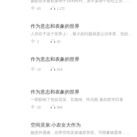
摄影技术最初发明于1830年代，差不多两个世纪之后，摄影已发展成为一种当代艺术形式。在21世纪，艺术界已完全将摄影视为一种正统媒介，与绘画和雕塑享有同等地位。这是一段令人激动的发展史。有鉴于此，本书为读者介绍了当代艺术摄影，强调了它最重要的特...
63
1.2万
作为意志和表象的世界
人存在于这个世界上↑，最大的问题就是认识本质，包括自我和世界的本质。 要说服一个人就必须迎合他的自身利益：他的欲望、他的意志。 如果我们把人作为一个整体来看，并且只强调它最显著的特征，那它的确是一场悲剧；但是如果我们仔细观察它的细节，它又...
2
82
作为意志和表象的世界
10
519
作为意志和表象的世界
一部影响了包括尼采、瓦格纳、托马斯.曼的哲学巨著
29
958
空间灵泉:小农女大作为
她意外遇难，自带空间灵泉魂穿异世。可惜爹娘愚孝，爷奶欺压，叔伯坑害，生活苦不堪言。咋办？撸起袖子就是揍。看她如何赶走极品亲戚，利用空间灵泉发家致富，带着爹娘奔小康，顺便搂个男神美呵呵。总之就一句：空间在手，天下我有，灵泉出世，霸主听令。