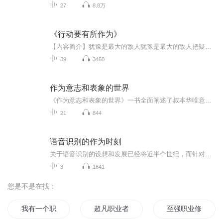
27
8.8万
《行动要有所作为》
【内容简介】犹豫是最大的敌人犹豫是最大的敌人把疑问变为行动你的周围到处都充满了机会，只要你有一双锐利的眼睛，就会捕捉到它们的踪迹；那些渴求帮助的人呼声越来越弱，只要你善于倾听，就一定能听到那越来越弱的呼声；你不会仅仅为了私人利益而工作，...
39
3460
作为意志和表象的世界
《作为意志和表象的世界》一书全面阐述了叔本华唯意志主义的哲学观。像书名所表示的那样，叔本华将世界分为两个部分，即意志的世界和表象的世界。不可见的意志是世界的本质，可见的表象世界则是意志派生出的虚幻的部分。叔本华一方面否定现实世界（可见的...
21
844
语音识别的作为时刻
关于语音识别的设想和发展已经将近半个世纪，而针对主流的大词汇量识别系统的积累也终于日趋完善。尽管语音识别是一门涉及信号处理、模式识别、概率论和信息论、发声机理和听觉机理、人工智能等等的复杂技术。但如果要简单地介绍给用户听的话，那就是：它已经可以“工作”了。 “云计算”和“大数法则”似乎是这个时代大家最易理解的算法模型，而实际上语音识别做到的，远比你理解的多得多。然而语音“被识别”，仅仅是语音识别的做到的第一步，之后的“语义理解”是否需要开发者介入大量时间来研发和完善？技术已经准备完善，系统可以不断学习，那开发者和应用何在？什么样的语音应用才是用户的最大需求？常见应用加上语音识别以后，有产生什么伟大创造？语音识别解放了双手，甚至眼睛，这对应用使用情景的扩展会有哪些帮助？
3
1641
您是不是在找：
我有一个职业梦
超凡职业者
至强职业修行记