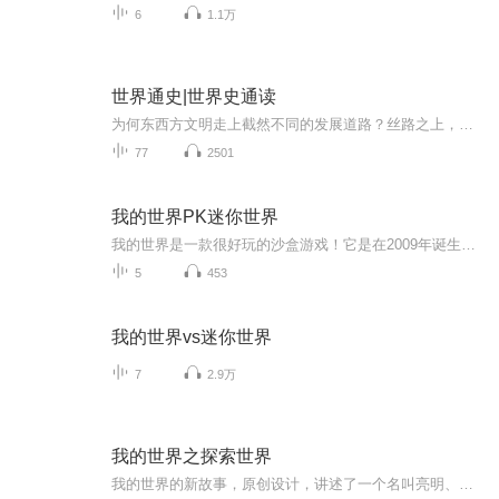
6
1.1万
世界通史|世界史通读
为何东西方文明走上截然不同的发展道路？丝路之上，中亚如何成为文明交锋的十字路口？无数帝国轰然崩塌，背后藏着哪些相似的历史宿命？《环球往事-世界史通读》跳出教科书枯燥框架，用通俗故事串联全球千年历史。横跨东亚、中亚、西方各大文明，带你亲历王...
77
2501
我的世界PK迷你世界
我的世界是一款很好玩的沙盒游戏！它是在2009年诞生然而……事情没那么简单！？2016年诞生的《迷你世界》竟然抄袭我的世界！！！？？？我的世界玩家和迷你世界玩家将展开一场大战！！！到底是我的世界赢还是迷你世界赢呢？欢迎收听由郝挂神ko自编，郝挂神ko、小星香演播……我的世界PK迷你世界震憾登场！
5
453
我的世界vs迷你世界
7
2.9万
我的世界之探索世界
我的世界的新故事，原创设计，讲述了一个名叫亮明、光辉、三八等玩家在我的世界中的旅行，随时更新，欢迎订阅。如果不太喜欢或有意见请不要用差评的方式来表达，录个专辑不容易，我也会慢慢加油，谢谢理解适合喜爱我的世界的孩子，主要是5到15岁的喜欢冒险...