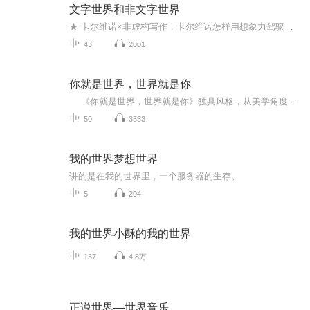
文字世界和非文字世界
★ 卡尔维诺×非虚构写作，卡尔维诺怎样用想象力驾驭非虚构写作？★ 卡尔维诺的文学创作灵感源自哪里，本书为你一一揭晓。《如果在冬夜，一个旅人》是如何创作出来的？《帕洛马尔》的灵感源自哪里？《文字世界和非文字世界》将为您揭示卡尔维诺文学创作的...
43
2001
你就是世界，世界就是你
《你就是世界，世界就是你》独具风格，从美学角度解读目的地，从心理学角度诠释情感，从哲学角度看待生活。用小说的笔触，在电影、文学、绘画中感受人物的悲欢离合，基于旅行中收集的见解，在他人的故事中回观自身，带给我们滋养和启发，为我们想要追...
50
3533
我的世界梦想世界
讲的是在我的世界里，一个服务器的生存。
5
204
我的世界小酥的我的世界
137
4.8万
正说世界—世界音乐