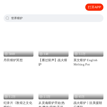
打开APP
世界熔炉
5869
148
3.3万
丹田熔炉冥想
【雁过留声】战火熔
英文熔炉 English
炉
Melting Pot
1.2万
2.3万
65万
纪录片《敦煌之文化
从灵魂熔炉开始|热
战火熔炉丨抗美援朝