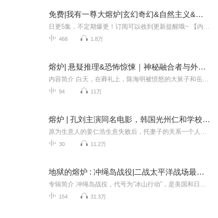
免费|我有一尊大熔炉|玄幻奇幻&自然主义&部落
日更5集，不定期爆更！订阅可以收到更新提醒哦~ 【内容简介】 在一个怪物肆虐的异世，青牧背负着重生的使命归来，肩挑守护雪村安宁的重任。昔日恩师历叔的遗愿，成了他不可撼动的信念。神秘大熔炉的降临，让平凡物件在他手中焕发出不可思议的力量，每一场...
468
1.8万
熔炉| 悬疑推理&恐怖惊悚｜神秘融合者与外星生物
内容简介 白天，在葬礼上，陈海明被愤怒的大舅子和岳父挡在门外，他远远看了妻子最后一眼，做最后的告别。但是他并没有离开……回到家，一个妻子长得一模一样的女人出现在家中，她自称是陈海明的妻子，要找自己的儿子小枫，陈海明用刀捅进了女人的后背，...
94
11万
熔炉 | 孔刘主演同名电影，韩国光州仁和学校真实事件改编
原为生意人的姜仁浩生意失败后，托妻子的关系一个人忐忑地从首尔来到小镇雾津，投奔一家聋哑学校应聘教职。他的目的很简单，只是想赚些钱，生活宽裕点就回去大城市和妻女团聚。但慢慢地，他发现整个学校里笼罩着一种紧张压抑的气氛，令人窒息。一个惊天的...
30
11.2万
地狱的熔炉 : 冲绳岛战役|二战太平洋战场最残酷战役|奥本海默|战争纪实
专辑简介 冲绳岛战役，代号为“冰山行动”，是美国和日本在琉球群岛中的冲绳岛进行的一场战役，是第二次世界大战太平洋战场中规模最大的两栖登陆行动，也是太平洋战场最为血腥的战役。为期82天的战役从1945年4月上旬开始直至6月中旬结束，彻底消灭了日本...
154
31.3万