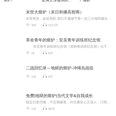
熔炉》
血|爽文|穿越|高武世
广播剧
界|玄幻
末世大熔炉（末日和播高智商）
末世将至，处处危机 我们不愿做守着一亩三分地吃罐头的小霸王 我们不愿开着后宫进行着东躲西藏的大逃亡 我们不愿当一群阴沟里守着腐臭奶酪的老鼠 我们不愿看到你们脸庞上的仓皇，嘶喊中的绝望 所以我们挺身而出，为自己而战，为你们而战，为人类而战 只要我们还在，战火就绝不会熄灭 我们在黑夜中燃起温言的篝火，用生命的光辉守望黎明 我们是地球的坚盾，人类的守护神 我们愿为这个中二的口号付出一切，战死方休 （便便的v信 hs2888886）
303
122.3万
革命青年的熔炉：安吴青年训练班纪念馆
安吴青年训练班纪念馆（简称青训班纪念馆）位于陕西省咸阳市泾阳县安吴镇安吴堡村，距县城 17.80 公里处，以著名的清末吴家东院为中心，由吴家东院、望月楼、迎祥宫等组成，占地面积为 2 万多平方米，建筑面积为 1867.30 平方米，展陈面积为 10...
18
623
二战回忆录～地狱的熔炉-冲绳岛战役
125
6万
免费|地狱的熔炉|当代文学&自我成长
稳定日更20集，不定期爆更，AI主播良心又迷人，订阅追更不迷路！【内容简介】1945年4月1日，冲绳岛战役正式开始。83天后的6月22日，日本守军停止了一切有组织的抵抗，战役宣告结束。近5万美军和10余万日军伤亡，此外还有12.5万冲绳平民死于战火。一名老兵...
116
4079