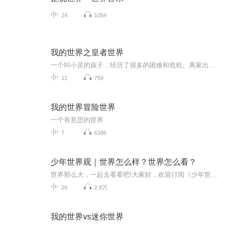
24
1054
我的世界之皇者世界
一个叫小灵的孩子，经历了很多的困难和危机。离家出走，开启武灵，修炼修为等许多未知的困难和挫折在前方等待着他………想知道后面发生了什么奇幻的事吗？快来收听吧！
11
759
我的世界冒险世界
一个有意思的世界
7
6386
少年世界观｜世界怎么样？世界怎么看？
世界那么大，一起去看看吧!大家好，欢迎订阅《少年世界观》世界事儿，中国说！少年们，听起来吧！主播介绍：这是一档由墨墨一家人共同参与制作的畅聊播客。专辑聊什么：本档节目，选取新进发生的世界事儿轻松聊起来，融新闻性、知识性、趣味性于一体，从中...
26
2.8万
我的世界vs迷你世界