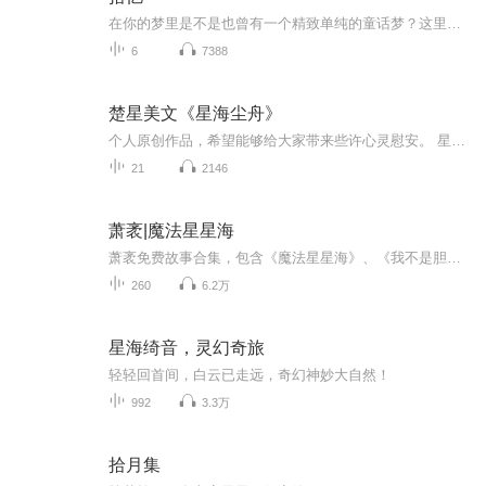
在你的梦里是不是也曾有一个精致单纯的童话梦？这里是拾忆radio，我们通过动画片带你回到那个充满幻想与美好回忆的童年，在那里，去找寻最初的那个你。
6
7388
楚星美文《星海尘舟》
个人原创作品，希望能够给大家带来些许心灵慰安。 星海月船，笔名：楚星作者：楚星播读：楚星
21
2146
萧袤|魔法星星海
萧袤免费故事合集，包含《魔法星星海》、《我不是胆小鬼》、《暗星球奇遇记》等等。
260
6.2万
星海绮音，灵幻奇旅
轻轻回首间，白云已走远，奇幻神妙大自然！
992
3.3万
拾月集