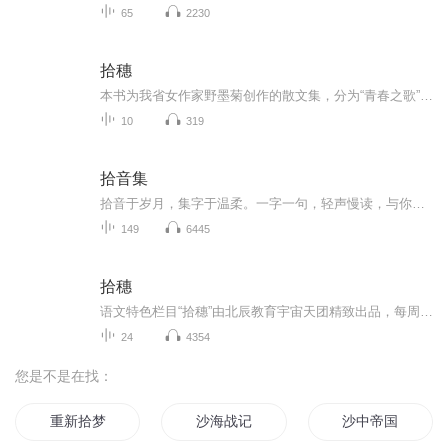
65
2230
拾穗
本书为我省女作家野墨菊创作的散文集，分为“青春之歌”“见字如面”“生活拾穗”三个部分，收录了《暖》《脚下有乾坤》《忍冬》等散文。作者热爱教育事业，从教育工作者的角度描绘充满朝气的校园生活，以细腻的笔触勾勒校园的四季风光，表现师生间温暖的...
10
319
拾音集
拾音于岁月，集字于温柔。一字一句，轻声慢读，与你共赴一段安静时光。
149
6445
拾穗
语文特色栏目“拾穗”由北辰教育宇宙天团精致出品，每周二四为你更新。愿做你的朗读者，读最美的诗篇给你；愿做你的说书匠，讲最动人的故事给你；愿做你的拾穗人，从文学的麦田捡拾一支麦穗，带你细嗅生命的味道。最是秋实美，能拾一捧无？每周二和四，问...
24
4354
您是不是在找：
重新拾梦
沙海战记
沙中帝国