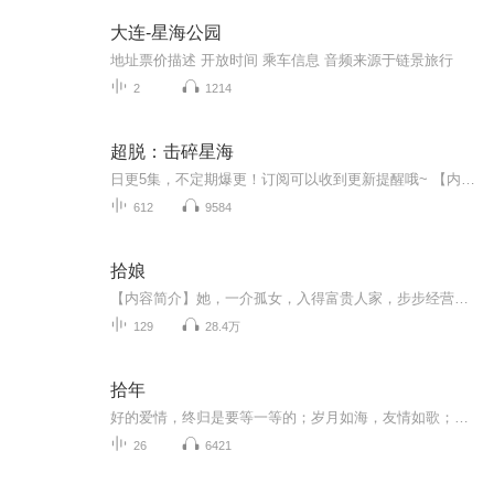
大连-星海公园
地址票价描述 开放时间 乘车信息 音频来源于链景旅行
2
1214
超脱：击碎星海
日更5集，不定期爆更！订阅可以收到更新提醒哦~ 【内容简介】 新星历336年，经确认人类是一个被圈养的种族人类建造99颗“新伊甸星”选拔超级战士为未来战争做准备林一被投放到新伊甸42号星开启生存之路。“恭喜获得西格玛型重盾构造体护卫一名 代号：...
612
9584
拾娘
【内容简介】她，一介孤女，入得富贵人家，步步经营，小丫鬟也能笑傲内宅； 可是，啥？代嫁？ 她，代嫁新娘，嫁得多才郎君，惺惺相惜，无盐女也能琴瑟和鸣； 可是，啥？下堂？ 接休书，为高门贵女让位？没门！ 自请下堂，为丈夫前尘铺路？我傻啊！ 面对众...
129
28.4万
拾年
好的爱情，终归是要等一等的；岁月如海，友情如歌；我天生傲骨，怎能服输……人那么多，故事那么多，只要值得，都应该被铭记。每周二晚，我把故事讲给你听。
26
6421