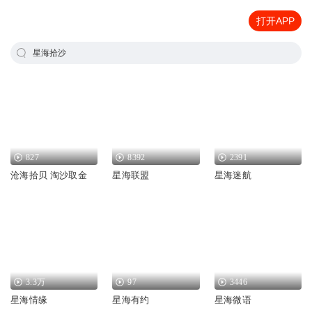
打开APP
星海拾沙
827
8392
2391
沧海拾贝 淘沙取金
星海联盟
星海迷航
3.3万
97
3446
星海情缘
星海有约
星海微语