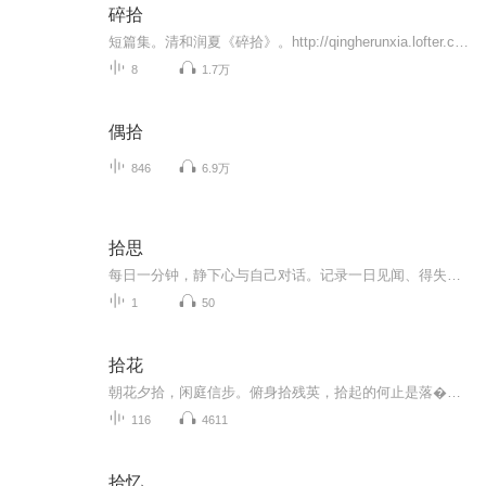
碎拾
短篇集。清和润夏《碎拾》。http://qingherunxia.lofter.com/
8
1.7万
偶拾
846
6.9万
拾思
每日一分钟，静下心与自己对话。记录一日见闻、得失与感悟，向内自省，沉淀细碎成长，在日常点滴里积攒属于自己的温柔力量。主播青寻遇，和你一起慢慢沉淀。
1
50
拾花
朝花夕拾，闲庭信步。俯身拾残英，拾起的何止是落�更是时光散落的信物！
116
4611
拾忆