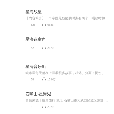
星海战皇
【内容简介】一个帝国最危险的时期有两个，崛起时和衰落时。为了加崛起和阻止衰落，帝国不惜全力一战！ 传承百万年的级文明伏罗缇柯尔帝国盛极而衰，星海群雄蜂拥而起，竞相角逐新的星海霸主宝座！ 一位人类少年偶得级帝国最后的终极传承，带着复兴文明...
523
6383
星海选童声
42
2670
星海音乐船
城市里每天都在上演着很多故事，相遇、分离；忧伤、喜悦。当夜幕降临，也许，你会想拨通一个电话，却不知道可以打给谁，收拾你的心情，跟小绒一起去流浪，用三十分钟的时间，做一个轻松的梦。我是小绒，我在等你。星海音乐船，现在起航。
68
13.9万
石嘴山-星海湖
音频来源于链景旅行 地址 石嘴山市大武口区城区东部 票价描述 暂无 开放时间 全天 乘车信息 暂无
3
2079