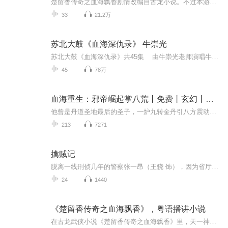
楚留香传奇之血海飘香剧情改编自古龙小说。不过本游戏并未将古龙小说的悬疑气氛表现出来，而且剧情之间并不连贯，若未看过古龙原著，即使玩完了还是会有点摸不着头绪的感觉。而谜题给的线索有限，使得解谜有些困难，大多要靠尝试错误才能找出答案。以冒险...
33
21.2万
苏北大鼓《血海深仇录》 牛崇光
苏北大鼓《血海深仇录》共45集 由牛崇光老师演唱牛崇光其他长篇大鼓书《呼杨合兵》96集。《凌霄汉》143集《大明英烈》65集《云台中汉》120集，《小五虎征西》62集《五梅七枪反唐传》71集，《刘凤龙扫北》101集，《走马春秋》150集，《万花楼》90集推荐书目张志云大鼓书《张景龙私访》46集，《天宝图》105集，《地宝图》55集，《三十六侠寇公案》61集,《罗通扫北》115集，《十把穿金扇》81集，刘汉飞大鼓《九贞剑侠图》64集 《六珠侠女传》63...
45
78万
血海重生：邪帝崛起掌八荒丨免费丨玄幻丨重生
他曾是丹道圣地最后的圣子，一炉九转金丹引八方震动，却在祭炼神丹时被最信任的师门掏心剖骨。一缕残魂坠入幽冥，却在黄泉尽头触碰到刻满禁忌的古经，吞噬轮回之火涅槃重生。百年已逝，昔日宗门已成统御三十三重天的庞然大物。他以微末散修之身，暗中搅动...
213
7271
擒贼记
脱离一线刑侦几年的警察张一昂（王骁 饰），因为省厅收到的匿名举报信，被派往三江口调查案件。张一昂到三江口不久就遇到刑警队长被害，张一昂在洗清自我嫌疑时意外逮捕了连环杀人案的凶手，迅速建立声望。张一昂将侦查方向锁定到当地富商周荣（王传君 ...
24
1440
《楚留香传奇之血海飘香》，粤语播讲小说
在古龙武侠小说《楚留香传奇之血海飘香》里，天一神水是毒性最烈的毒药。为「神水宫」宫主水母阴姬自水中提出。其无色无味，本门弟子称为「重水」，只因如若有人饮下一滴，神水结合了人体内部的某种东西就会产生反应，此刻那一滴神水就相当于三百桶水的重...