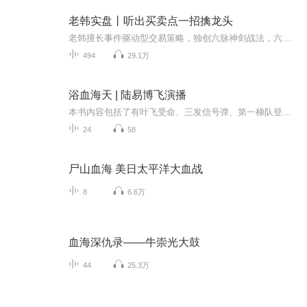
老韩实盘丨听出买卖点一招擒龙头
老韩擅长事件驱动型交易策略，独创六脉神剑战法，六大招式教你分析热点题材快速捕捉龙头股。通过研究市场情绪一致与分歧转换，能够快速锁定当下市场最强的热点题材和龙头股，用量化交易策略寻找到合适的买卖点，减少交易过程中的错误。
494
29.1万
浴血海天 | 陆易博飞演播
本书内容包括了有叶飞受命、三发信号弹、第一梯队登陆战、血战第一日、血战第二日、血战的最后日子、毛泽东的态度、蒋军金门设防、蒋军疯狂毁船、李良荣困兽战法、胡琏亲到金门督战、高魁元纠集残敌反扑、指战员的轻敌思想、不懂渡海作战特点和规律、船只...
24
58
尸山血海 美日太平洋大血战
8
6.6万
血海深仇录——牛崇光大鼓
44
25.3万