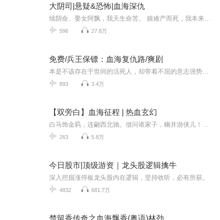
大阴司|悬疑&恐怖|血海深仇
续阴命、娶女阿飘，我天生命苦。 娘难产而死，我本来胎死腹中，爷爷却用一把剪刀豁开娘的肚皮，掏出三斤三两浑身是血的我。 为情生，为爱死！ 身负血海深仇，泣血而行，飞蛾扑火，也无怨无悔。
596
27.8万
免费/兵王保镖：血海复仇路/爽剧
本是不该存在于世间的活死人，却带着不屈的意志强势归来 —— 这一次，他褪去过往的尘埃，以美女保镖的身份踏入都市，却藏着远超身份的底牌：曾是叱咤战场的兵王，亦是能搅动风云的商业巨子。他从不受规则束缚，因为规则本就是他为自己量身定制；护美女周...
893
3.4万
【双旁白】血海征程 | 热血玄幻
白马饰金羁，连翩西北驰。借问谁家子，幽并游侠儿！团队介绍：七剑下天山团队的成员毕业于喜马拉雅攀登计划，感恩喜马相遇，期待我们为大家带来更多精彩的作品！感谢您关注主播，共同见证我们的成长。
263
5.8万
今日股市|顶级游资｜龙头股逻辑擒牛
深入挖掘涨停板龙头股内在逻辑，坚持收听，必有所获。
4832
681.7万
楚留香传奇之血海飘香(粤语)林劲