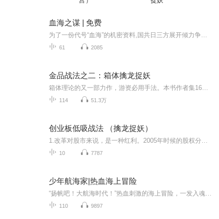
宫）
捉妖
血海之谋 | 免费
为了一份代号“血海”的机密资料,国共日三方展开倾力争夺,上海滩一片腥风血雨。在寻找的过程中，日伪势力日益强大并与其多次展开激烈的交锋。他结认了美丽的共产员旭日，一朵战争中的玫瑰悄悄盛开，“血海”却意外消失得无影无踪，究竟是彻底消失，还是真...
61
2085
金品战法之二：箱体擒龙捉妖
箱体理论的又一部力作，游资必用手法。本书作者集16年职业生涯的实际操盘经验，对股价突破箱体时的起爆点捕捉技术进行专题研究，潜心12年，逐渐形成并完善构建了一套独特的箱体突破战法——金品战法，本书是金品战法系列的第2部作品，是此前《金品战法之箱体大突破》一书提高篇，在理论和实践方面，对箱体操作提出了更加深入的体系和方法。本书依据股价在箱体中深层的运行机理，结合市场心里和行为分析方法，对股市中牛市、熊市和平衡市的操作都提出了针对性的理论和方法，其操作实用，理论精深，论述平和有趣，...
114
51.3万
创业板低吸战法 （擒龙捉妖）
1.改革对股市来说，是一种红利。2005年时候的股权分置改革，2014年时的国企改革，都对市场带来了新的活力。创业板实施20%的涨跌幅限制的改革，意味着注册制稳步推进，从科创板到创业板，未来还会向中小板、主板进行推广，注册制全面取代核准制是A股的大趋...
10
7787
少年航海家|热血海上冒险
“扬帆吧！大航海时代！”热血刺激的海上冒险，一发入魂的意志羁绊。当勇敢的海上战士，遇上强大的黑暗生物，毁天灭地的战斗就此拉开帷幕！故事介绍：偏僻的小海岛上，洛小白和他的野猪朋友庞齐，竟然被一头巨大的鲸鱼吞进了肚子里！等出来时，洛小白发现...
110
9897