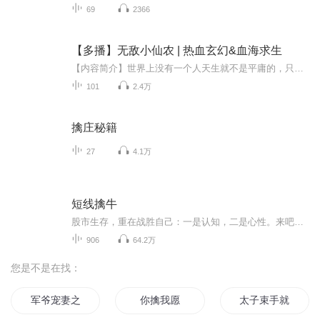
69
2366
【多播】无敌小仙农 | 热血玄幻&血海求生
【内容简介】世界上没有一个人天生就不是平庸的，只有不断的追求和奋斗才能走出一条不凡之路，叶天浩就是这样一个男孩儿，他本就优秀，却遭到了对头的报复，只有强化自己才能求得生存，他在自己给的压力中一步步走了出来，并且以傲人的姿态出现在了人们的...
101
2.4万
擒庄秘籍
27
4.1万
短线擒牛
股市生存，重在战胜自己：一是认知，二是心性。来吧，让我们一起来感受市场的呼吸，逐步提高对市场的理解力，锤炼心性，你一定会乐在其中！
906
64.2万
您是不是在找：
军爷宠妻之不擒自来
你擒我愿
太子束手就擒