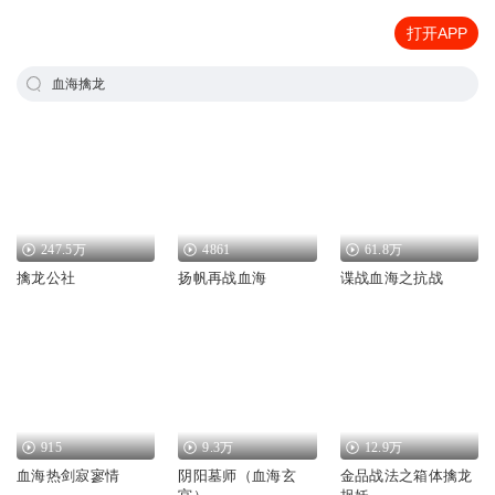
打开APP
血海擒龙
247.5万
4861
61.8万
擒龙公社
扬帆再战血海
谍战血海之抗战
915
9.3万
12.9万
血海热剑寂寥情
阴阳墓师（血海玄
金品战法之箱体擒龙