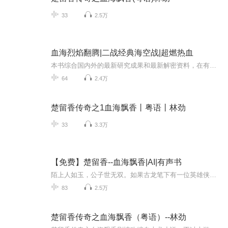
33
2.5万
血海烈焰翻腾|二战经典海空战|超燃热血
本书综合国内外的最新研究成果和最新解密资料，在有关专家和部门的指导下，以第二次世界大战的历史进程为线索，贯穿了大战的主要历史时期、主要战场战役和主要军政人物，全景式展现了第二次世界大战的恢宏画卷。本套丛书主要包括五大部分：第一部分为“战...
64
2.4万
楚留香传奇之1血海飘香丨粤语丨林劲
33
3.3万
【免费】楚留香--血海飘香|AI|有声书
陌上人如玉，公子世无双。如果古龙笔下有一位英雄侠客能用这十个字来形容，我认为他就是，楚留香。楚留香是古龙武侠小说《楚留香》系列作品中的男主角，是古龙笔下一个神话般的传奇人物。他睿智、优雅、冷静、果敢。为人足智多谋，观察入微，善良多情，交...
83
2.5万
楚留香传奇之血海飘香（粤语）--林劲