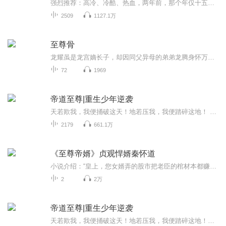
强烈推荐：高冷、冷酷、热血，两年前，那个年仅十五岁的林家废少，于那个庞然大物般的慕容家族面前立下誓言！两年后，没人知道他经历过什么，但，从他归来的那一刻，身上却多了那能够与天地争锋的光芒高冷、冷酷、热血，两年前，那个年仅十五岁的林家废少...
2509
1127.1万
至尊骨
龙耀虽是龙宫嫡长子，却因同父异母的弟弟龙腾身怀万年难遇的至尊骨，而担心自己太子之位不保，便拿龙腾母亲性命要挟，逼迫龙腾交出至尊骨，恰逢龙王闭关，龙腾求助无门。在龙宫长老的打压和母亲性命的威胁之中，龙腾不得不妥协，可龙耀却出尔反尔，夺走龙...
72
1969
帝道至尊|重生少年逆袭
天若欺我，我便捅破这天！地若压我，我便踏碎这地！ 大帝不是无敌的，而我战无不胜！大帝不是万能的，而我无所不能！ 帝羽重生天玄大陆，这是一个光怪陆离的世界，这是一个强者为尊的世界！ 身为帝家之人，却不能姓帝！父母究竟去了哪里？帝家究竟有什么惊天大秘？ 逐出家门，逐出师门，难道人人唾弃？天罚降世，地火焚身，难道天地愤恨？ 【等级划分：人极境，兵极境，将极境，侯极境，王极境，皇极境，星极境，天极境，道极境，帝极境】
2179
661.1万
《至尊帝婿》贞观悍婿秦怀道
小说介绍：“皇上，您女婿弄的股市把老臣的棺材本都赚走了，请皇上做主，将银子退还给老臣吧。”【收听须知】1、《至尊帝婿》秦怀道2、由于音频节目更新的比较慢，如想快速阅读小说文字版的全部章节，请在微信中搜索公/众/号【毛毛虫文学】，关注后，并在...
2
2万
帝道至尊|重生少年逆袭
天若欺我，我便捅破这天！地若压我，我便踏碎这地！大帝不是无敌的，而我战无不胜！大帝不是万能的，而我无所不能！帝羽重生天玄大陆，这是一个光怪陆离的世界，这是一个强者为尊的世界！身为帝家之人，却不能姓帝！父母究竟去了哪里？帝家究竟有什么惊天...