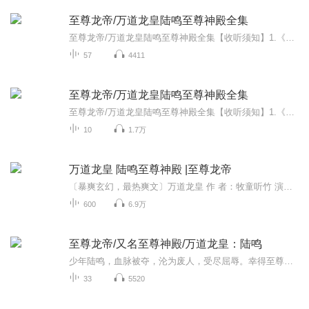
至尊龙帝/万道龙皇陆鸣至尊神殿全集
至尊龙帝/万道龙皇陆鸣至尊神殿全集【收听须知】1.《至尊龙帝/万道龙皇/至尊神殿/血脉重生》，主角：陆鸣陆瑶。2.专辑更新制作需要时间，文字版小说已更新完成。若想阅读后续小说全部内容，请在微/信/中/搜/索/公/众/号〖向日葵书局〗，关注后，回复304即可快速阅读小说文字版全集。（注意：须在/公/众/号/内回复才可以哦）...
57
4411
至尊龙帝/万道龙皇陆鸣至尊神殿全集
至尊龙帝/万道龙皇陆鸣至尊神殿全集【收听须知】1.《至尊龙帝/万道龙皇/至尊神殿/血脉重生》，主角：陆鸣陆瑶。2.专辑更新制作需要时间，文字版小说已更新完成。若想阅读后续小说全部内容，请在微/信/中/搜/索/公/众/号〖向日葵书局〗，关注后，回复304即可快速阅读小说文字版全集。（注意：须在/公/众/号/内回复才可以哦）...
10
1.7万
万道龙皇 陆鸣至尊神殿 |至尊龙帝
〔暴爽玄幻，最热爽文〕万道龙皇 作 者：牧童听竹 演播：喜事儿喜事儿纯粹是演播新手，因为平时在忙碌的时候，以及睡觉前，喜欢听轻松愉快，无太多音效杂音的书，确实比较少。所以才起念自己录播，纯原生无特效，有喜欢的朋友免费听讲。无基础，纯业余爱好...
600
6.9万
至尊龙帝/又名至尊神殿/万道龙皇：陆鸣
少年陆鸣，血脉被夺，沦为废人，受尽屈辱。幸得至尊神殿，重生无上血脉，从此脚踏天才之路逆袭。踏上热血辉煌之路，噬无尽生灵，融诸天血脉，跨千山万水，闯九天十地，败尽天下英豪。修战龙真诀，成就万道龙皇。书籍信息：书名至尊龙帝，又名至尊神殿，万...
33
5520