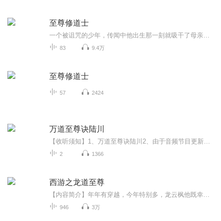
至尊修道士
一个被诅咒的少年，传闻中他出生那一刻就吸干了母亲的血，母亲为此而离世，而他也成为了众人眼中的怪胎。五岁那年，又意外吸干了父亲的血，为世人所唾弃。某一日，李天立为自己算命才得知，自己竟有着不一样的使命，意外的一本天书，将他带入了另一个世界...
83
9.4万
至尊修道士
57
2424
万道至尊诀陆川
【收听须知】1、万道至尊诀陆川2、由于音频节目更新的比较慢，如想快速阅读小说文字版的全部章节，请在微信中搜索公/众/号【黑葡萄文学】，关注后，并在公/众/号中回复：【642】，便可快速阅读小说文字版全集。（注意：需要在公/众/号中回复才有效哦）
2
1366
西游之龙道至尊
【内容简介】年年有穿越，今年特别多，龙云枫他既幸运又不幸运的穿越了到了西游世界，可为啥要穿越成天天给人骑的小白龙捏？为了自由，他不断奋斗，一路变强，也在不经意间也获得无数佳人的芳心，上到天庭仙女西方女神，下到美艳小妖人族萝莉，总之一个也...
946
3万