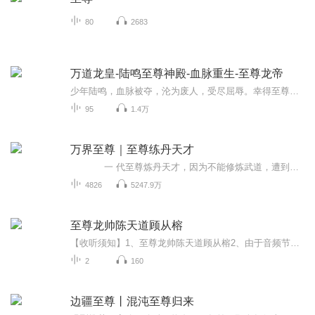
80
2683
万道龙皇-陆鸣至尊神殿-血脉重生-至尊龙帝
少年陆鸣，血脉被夺，沦为废人，受尽屈辱。幸得至尊神殿，重生无上血脉，从此脚踏天才，一路逆袭，踏上热血辉煌之路。 噬无尽生灵，融诸天血脉，跨千山万水，闯九天十地，败尽天下英豪，修战龙真诀，成就万道龙皇。 【收听须知】 1.，《至尊龙帝|万道龙皇》，主角：陆鸣。 2，专辑更新制作需要时间，文字版小说已更新完成。若想阅读后续小说全部内容，请在微/信/中/搜/索/公/众/号〖起点必读〗，关注后，回复102即可快速阅读小说文字版全集。 （注意：须在/公/...
95
1.4万
万界至尊｜至尊练丹天才
一 代至尊炼丹天才，因为不能修炼武道，遭到自己最亲近的女人背叛杀害，转世重生于一个被人欺凌的废材少年身上。从此，开始了一段震惊万界的妖孽人生 。
4826
5247.9万
至尊龙帅陈天道顾从榕
【收听须知】1、至尊龙帅陈天道顾从榕2、由于音频节目更新的比较慢，如想快速阅读小说文字版的全部章节，请在微信中搜索公/众/号【黑葡萄文学】，关注后，并在公/众/号中回复：【790】，便可快速阅读小说文字版全集。（注意：需要在公/众/号中回复才有效哦）
2
160
边疆至尊丨混沌至尊归来