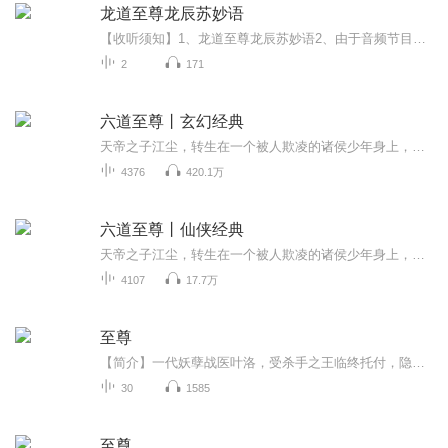
龙道至尊龙辰苏妙语
【收听须知】1、龙道至尊龙辰苏妙语2、由于音频节目更新的比较慢，如想快速阅读小说文字版的全部章节，请在微信中搜索公/众/号【毛毛虫文学】，关注后，并在公/众/号中回复：【972】，便可快速阅读小说文字版全集。（注意：需要在公/众/号中回复才有效哦）
2
171
六道至尊丨玄幻经典
天帝之子江尘，转生在一个被人欺凌的诸侯少年身上，从此踏上一段轰杀各种天才的逆袭之路。在江尘面前，谁也没资格自称天才，因为，没有哪一个天才，能比天帝之子更懂天。天才？顺我者天，逆我者渣！江尘境界：天帝。世界：四象世界。徒弟：吕丰丹王、步丹...
4376
420.1万
六道至尊丨仙侠经典
天帝之子江尘，转生在一个被人欺凌的诸侯少年身上，从此踏上一段轰杀各种天才的逆袭之路。江尘面前，谁也没资格自称天才，因为没有哪一个天才能比天帝之子更懂天。顺我者天，逆我者渣！
4107
17.7万
至尊
【简介】一代妖孽战医叶洛，受杀手之王临终托付，隐居都市。 只想做个平凡人，你们何必逼我呢？...【收听须知】由于音频录制比较慢，如果想快速阅读小说文字版的全部章节，请在微信中搜索公众号【今夜书架】，关注后回复主角名即可阅读全部章节。...
30
1585
至尊