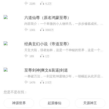
2185
4.2万
六道仙尊（原名鸿蒙至尊）
内容简介：一个卑微的小人物毕凡，一步步修炼成长。闯魔域煞气冲天、战潜龙一鸣惊人、闯天下成就威名、夺宝库独占鳌头、入混沌翻云覆雨、踏六界唯吾独尊、斗鸿蒙逍遥至尊。动乾坤、踏六界、斗苍穹、破鸿蒙，诛仙逆天成就六道仙尊。爱恨情仇、兄弟义气、刀...
1301
3302万
经典玄幻小说《帝道至尊》
天玄大陆，强者如林，这是一个神秘的世界，这是一个强者为尊的世界！这里有着实力强横的家族，这里有着底蕴深厚的无上大教，这里有着形形色色的妖族！主角帝羽，身为帝家人，却不能姓帝！他的父亲去了哪里，帝家人究竟有什么惊天秘密！美女，地位，实力统统都会有的！天不敢欺，地不敢压！且看他如何霸绝天地，成为诸天万界第一人！
189
1万
至尊剑神|爽文&装逼|剑道
一拳破万法，一剑定乾坤废物少年，一朝崛起从此开启逆天之旅，成就至尊剑神.......
1476
2.5万
您是不是在找：
神源世界
起源修仙
天源神王