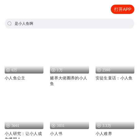
打开APP
是小人鱼啊
6万
1万
2590
小人鱼公主
赌界大佬圈养的小人
安徒生童话：小人鱼
鱼
5661
3031
3.3万
小人研究：让小人成
小人书
小人难养