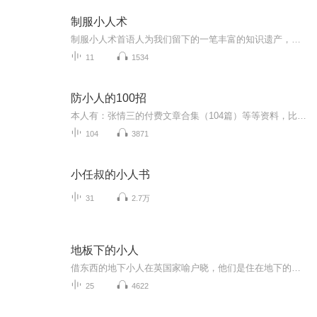
制服小人术
制服小人术首语人为我们留下的一笔丰富的知识遗产，值得我们在今天激烈的社会竞争中学习借鉴。当然，这里有一个必要的前提必须强调：你的动机、立场、目的必须是正当的。否则，自己岂不成了小人？第一章-如何辨识小人：谁都知道，小人最难提防。之所以如此...
11
1534
防小人的100招
本人有：张情三的付费文章合集（104篇）等等资料，比如，强者思维，帝王学，欢迎加V咨询，备注：XMLY，V(信)：Yongyuan89898989
104
3871
小任叔的小人书
31
2.7万
地板下的小人
借东西的地下小人在英国家喻户晓，他们是住在地下的一群小人，专门拿走地面上人类的地下，自称是借用，以此为生。
25
4622