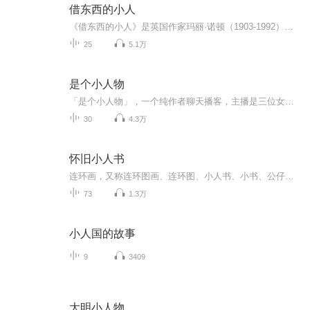
借东西的小人
《借东西的小人》是英国作家玛丽·诺顿（1903-1992）于2009年10月1日出版的系列童话书。后于2011年改编成电影《借东西的小人》，获得好评。一个患病的小男孩被送往乡间姑婆的老宅中休养。他发现了在古宅里的一个秘密：借东西的小人。借东西的小人把家安在房子的地板下，靠从楼上的那里借东西为生。他们最害怕的就是被“看见”。借东西的小女孩阿瑞埃蒂在草丛里被小男孩看见。好心小男孩帮助这一家弄小东西，还充当信使，为他们和住在别处的亲戚送信。但好景不长，管家也发现了小人，她找来警察、猫和捕鼠专家对付小人。目录
25
5.1万
是个小人物
「是个小人物」，一个纯作者聊天播客，主播是三位女性作者。她们会一起聊聊稿子，聊聊选题，聊聊读者的来信和征集，也聊聊那些值得被记录的「小人物」。
30
4.3万
怀旧小人书
连环画，又称连环图画、连环图、小人书、小书、公仔书等。连环画是一种古老的中国传统艺术，在宋朝印刷术普及后最终成型。以连续的图画叙述故事、刻画人物，这一形式题材广泛，内容多样，是老少皆宜的一种通俗读物。
73
1.3万
小人国的故事
9
3409
大明小人物