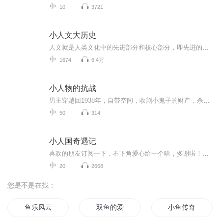
10
3721
小人文大历史
人文就是人类文化中的先进部分和核心部分，即先进的价值观及其规范。其集中体现是:重视人，尊重人，关心人，爱护人。
1674
6.4万
小人物的抗战
男主穿越回1938年，自带空间，收割小鬼子的财产，杀侵略者的故事。
50
314
小人国奇遇记
喜欢的朋友订阅一下，右下角爱心给一个哈，多谢啦！！最近没能及时更新，实在抱歉，今日抽空更新，多谢支持！！！
20
2668
您是不是在找：
鱼乐风云
双鱼的爱
小鱼传奇