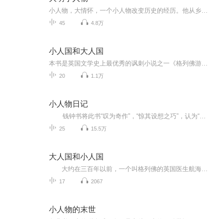
小人物，大情怀，一个小人物改变历史的经历。他从乡村到州城，再到朝堂，一次次冒险，一次次逆袭……一个聪明博学的农民儿子，一个自信忤逆的儒家弟子，还有一个精明强干的女商人,看他们如何带着不靠谱的正德皇帝去飞……...
45
4.8万
小人国和大人国
本书是英国文学史上最优秀的讽刺小说之一《格列佛游记》中两个最精彩的部分。格列佛在一次航行中遇难，漂流到“小人国”，那里居民身高都只有六英寸左右，因此，和他相比较，他真是硕大无比“巨人山”……后来，他又到了“大人国”，那里的国王身高有六十尺，这会儿格列佛又变成“小人”了……
20
1.1万
小人物日记
钱钟书将此书“叹为奇作”，“惊其设想之巧”，认为“世间真实情事皆不能出其范围”。查尔斯·普特尔是个公司小职员，勤勤恳恳、兢兢业业，却也过得心满意足。踌躇满志之下老普开始写日记，当然都是些家长里短、柴米油盐，太阳底下无新事。日记出版后，老普成了英国名人，他的名字pooter进入了日常英语。当然，老普是被虚构出来的“典型”，他的刻板老套、乏味虚荣等，既让人发笑，也令人同情。英国讽刺艺术的精妙于此中毕现。 乔治・格罗史密斯（1847-1912），幽默小品（短...
25
15.5万
大人国和小人国
大约在三百年以前，一个叫格列佛的英国医生航海遇险，经历了种种新鲜、古怪而又刺激的奇遇：在小人国，那里的人还没有普通铅笔长，格列佛被称做巨人山，可以轻松地拖走五十只战舰：到了大人国，格列佛却成了小不点，遭受黄蜂、冰雹和苹果的毒害，结果...
17
2067
小人物的末世