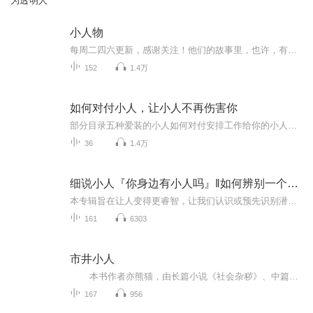
为透明人
小人物
每周二四六更新，感谢关注！他们的故事里，也许，有你的影子……小人物，有时，也是大人物……
152
1.4万
如何对付小人，让小人不再伤害你
部分目录五种爱装的小人如何对付安排工作给你的小人你有没有不小心做了小人行为?什么样的人是真小人什么样的公司特别容易招小人1什么样的公司特别爱招小人2小人的四种类型1小人的四种类型2哪个群体当中小人比较多小人最看重的是什么?为什么小人会收拾那些...
36
1.4万
细说小人『你身边有小人吗』‖如何辨别一个人为小人呢
本专辑旨在让人变得更睿智，让我们认识或预先识别潜伏在身边的小人，即识别小人。 小人伤人害人之前往往通过甜言蜜语、善解人意取得信任，而后慢慢请君入瓮。千万不要受到伤害后才后知后觉的幡然醒悟:原来他/她是那种“天下熙熙皆为利来，天下攘攘皆为利往...
161
6303
市井小人
本书作者亦熊猫，由长篇小说《社会杂秽》、中篇小说《市井小人》、电影剧本《人鬼作祟》和《散文》组成。 本长篇小说是一部揭露假恶丑，传播真善美的正能量的作品。小说以一种穷尽其极的笔法，将一个失身女人的人生遭遇剥皮露骨地展...
167
956