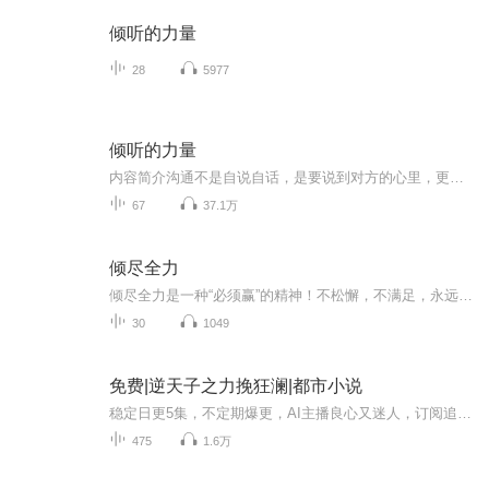
倾听的力量
28
5977
倾听的力量
内容简介沟通不是自说自话，是要说到对方的心里，更是要持续改变对方的行为。做到这一切的前提是：倾听。怎么听，对方才肯说？怎么听，才能发现对方都没有意识到的心结？怎么听，才能让敌人变成朋友？怎么听，才能促成精准的沟通？本书作者是美国著名的心...
67
37.1万
倾尽全力
倾尽全力是一种“必须赢”的精神！不松懈，不满足，永远奋力向前！倾尽全力是一种“敢担当”的态度！不畏艰难，不找借口，使命必达！
30
1049
免费|逆天子之力挽狂澜|都市小说
稳定日更5集，不定期爆更，AI主播良心又迷人，订阅追更不迷路！ 【内容简介】 他，洪荒没落家族的传人，体内却流淌着诅咒的血液，力与天斗，却命归黄泉。异世重生，却再遭诅咒厄运。它，上古凶器，却因光明神和死神的联手封印而化为废铁，被仍在路边无...
475
1.6万