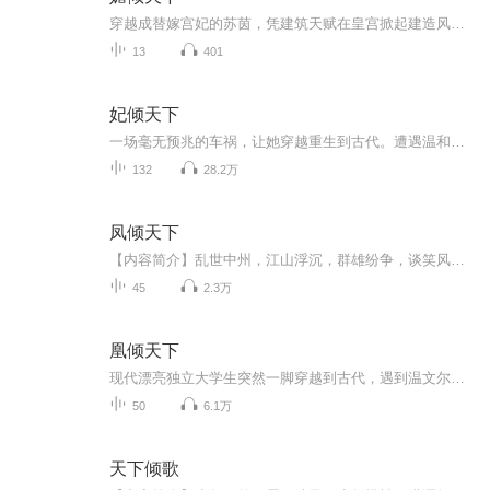
穿越成替嫁宫妃的苏茵，凭建筑天赋在皇宫掀起建造风云，竟意外卷入朝堂纷争。帝王轩辕凉的试探与偏爱，生父苏成尚的龌龊过往，她以工程技艺为刃，在深宫权斗中步步为营，一手盖房，一手揽尽帝王心。
13
401
妃倾天下
一场毫无预兆的车祸，让她穿越重生到古代。遭遇温和如玉的他，绝色霸道的他，绝色儒雅的他。只是她天生的孤高清傲，不屑一顾。流水虽无情，落花仍有意，几名男子紧紧追随，都企图融化她冰封的心。到最后，谁能得主，精彩尽在《妃倾天下》！【作者/主播】作...
132
28.2万
凤倾天下
【内容简介】乱世中州，江山浮沉，群雄纷争，谈笑风尘，一代红颜，至尊天下。他处江湖之远，一生飘摇，不过是为了守护那个女子。她居庙堂之高，妻侍王爷，不过是为了偿还年少时那段诺言。他沙场征战，玩弄天下于股掌，不过是因年幼时的绝望。她布天罗地网...
45
2.3万
凰倾天下
现代漂亮独立大学生突然一脚穿越到古代，遇到温文尔雅的二皇子和处处捉弄自己的皇太子，后宫受皇上独宠的华贵妃居然也是穿越者，到底是花落谁家，还能穿回现代吗？找到自己穿过去的亲人了吗？敬请期待！！！！！
50
6.1万
天下倾歌