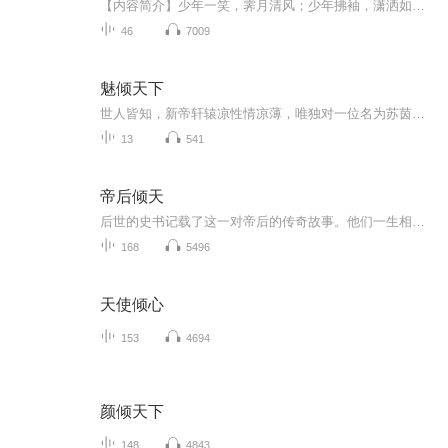
【内容简介】少年一笑，霁月清风；少年拂袖，潇洒如风。皇太孙叹恨：可惜这么个美人师父，竟是个不折不扣的伪君子。上搅朝堂下整家常，尔虞我诈倒打一耙……好不容易斗倒了奸佞，收复了楼兰，皇帝乐得让皇太孙娶楼兰的其欢公主为妻。皇太孙不解。什么？其欢公主不是早就死在师父他爹手上了吗？不是。师父你堂堂君子怎么能女装参加我婚礼？出品：芈月工作室作者：春秋纨绔主播：韩江雪每集0.2喜点，前10集免费试听~
46
7009
魅倾天下
世人皆知，新帝轩辕凉性情凉薄，唯独对一位名为苏茵的美人青眼有加。然而，无人知晓，这位宠冠六宫的霓嫔，实则是一名带着现代工程学灵魂的穿越者。宫廷权谋与后宫争斗暗潮汹涌，她不得不动用智慧与勇气，与心怀嫉妒的嫔妃周旋，一边守护自己的感情，一边...
13
541
帝后倾天
后世的史书记载了这一对帝后的传奇故事。他们一生相守，共同经历了无数的风风雨雨。即使在权力的斗争和朝堂的纷争中，他们始终如一地支持着对方。在他们逝世之后，按照他们生前的意愿，共葬于皇陵之中，永远守候在彼此的身旁。这个故事成为了后人传颂的佳...
168
5496
天使倾心
153
4694
颜倾天下
148
4843