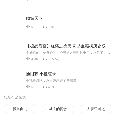
倾城天下
55
1801
【极品后宫】红楼之挽天倾|起点霸榜历史权谋|多人有声剧
不好色的，圣母心的，心急的人别听这书了，求你了，你听了没意思，本书大开后宫大概在男主拿了战功以后，差不多好几百集开外，主要是作者考虑到收后宫要合情合理，先为男主铺垫身份地位，别问为什么听了一百集还没收后宫，还没到时候！【内容简介】千红一...
4906
7972.5万
挽旧梦|小挽随录
小挽随录阿，感兴趣欢迎了解嘿嘿
68
4574
您是不是在找：
挽风向北
圣主的挽歌
大唐帝国之力挽狂