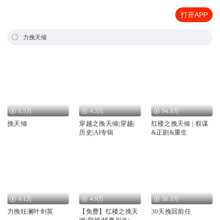
打开APP
力挽天倾
1.5万
4.3万
94.9万
挽天倾
穿越之挽天倾|穿越|
红楼之挽天倾 | 权谋
历史|AI专辑
&正剧&重生
4.1万
4.9万
56.3万
力挽狂澜叶剑英
【免费】红楼之挽天
30天挽回前任