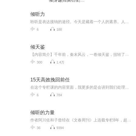
倾|穿越|经典衍生|权
谋
倾听力
聆听是表达接纳的途径。今天是藏着一个人的素养。人要学会倾听，倾听他人是一种共同的尊重，是倾听，也是对自己反思的一种激发。
6
188
倾天鉴
【内容简介】千年前，秦末风云，一卷倾天鉴，扭转了刘邦的命运。千年后，物是人非，倾天鉴再次出现，搅弄风云。一念成佛，一念成魔，谁才是最后的赢家？仗剑天涯，巅峰之战，一切，由我终结！【作者/主播简介】作者：东北鑫仔，网络小说作家。主播：慕鲤霜...
300
1.4万
15天高效挽回前任
在这个专栏课的内容里面，我更多的是会讲到我们处理过的一些实际的案例，包括对方怎么把你拉黑了？拉黑之后你怎么通过一步步，步步为营去复联？然后怎么去跟对方聊？等等。同样的我们还是通过视频课的方式在跟大家去讲，更多的还是有些例子，有些例子其实...
6
784
倾听的力量
作者阿川佐和子曾经在《文春周刊》上连载专栏8年，超过900次。为什么她能持续获得读者的支持？因为不论企业老总、名人演员，还是十多岁的小童星，无论男女老少，她都能在谈话中挖掘出他们内心真实的想法。本书中，她强调禁止过多地表达自我，而是要“很高...
36
9394