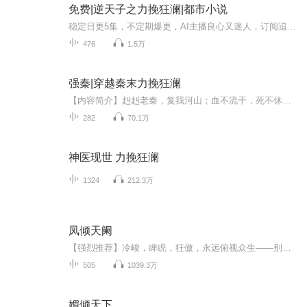
免费|逆天子之力挽狂澜|都市小说
稳定日更5集，不定期爆更，AI主播良心又迷人，订阅追更不迷路！ 【内容简介】 他，洪荒没落家族的传人，体内却流淌着诅咒的血液，力与天斗，却命归黄泉。异世重生，却再遭诅咒厄运。它，上古凶器，却因光明神和死神的联手封印而化为废铁，被仍在路边无...
476
1.5万
强秦|穿越秦末力挽狂澜
【内容简介】赳赳老秦，复我河山；血不流干，死不休战！复活一个尘封的帝国；激活一个民族的血性！重生成为秦军里的小小将卒，面对即将到来的乱世风暴，李原以强悍姿态率孤军复起，败刘邦、诛赵高、破项羽，成就大秦霸业……搏于风起云涌之乱世，看小人物...
282
70.1万
神医现世 力挽狂澜
1324
212.3万
凤倾天阑
【强烈推荐】冷峻，睥睨，狂傲，永远俯视众生——别以为这是男主，这是她。 美貌，妖孽，腹黑，生如明月珠辉——别以为这是女主，这是他。 横贯长空，惊艳初遇，四面楚歌，破刀而出——这回对了，还是穿越。 破碎皇权，阴谋诡诈，倾灭天下...
505
1039.3万
媚倾天下