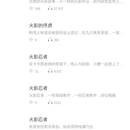
另类的火影故事，不一样的火影作品，因为前世是男人，所以拥有流氓本色和大蛇丸一样的理想，另外本书刚开始时不会走火影主线剧情，主角初期也不会太强，轻微的YY，武斗与搞笑成分居多，爱情成分偏少。作者：哲别文字来源网络...
305
57.8万
火影的俘虏
料理人秋道石铭曾经这么说过：在九只尾兽里面，一尾毫无食用价值，二尾的火焰适合用来熬粥，三尾清炖最好吃，四尾的熔遁拿来做烧烤最棒，五尾的肉鲜香味美，六尾的强酸溶液喝起来可以提神醒脑，七尾适合用来油炸，八尾的牛角肉非常有嚼劲，九尾的狂暴查克拉是最好的开胃小菜，和求道玉配起来吃效果最佳...
8
361
火影忍者
在卡卡西老师的带领下，鸣人与佐助、小樱一起踏上了修行之路。等待他们的将是无穷无尽的艰险挑战，而鸣人等人也在这生与死的较量中逐渐成长起来。
31
8.6万
火影忍者
火影忍者，一些基础教学，一些忍者教学，排位视频
4
2111
火影忍者
有原创也有非原创。如有雷同纯属巧合