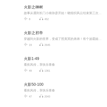
火影之榊树
故事从遇到长门小南弥彦开始！晓组织风云结束第三次忍界大战结束四代火影前后结束雾隐内战与革新开启宇智波灭族事件开启作者会一一将漫画中很多语焉不详的大事件写出来，而且经得起推敲。希望大家多多收藏推荐，给作者一些写作上的鼓励，谢谢注：本文以火影漫画为基准，动画改编部分则有选择性的选用...
8
452
火影之邪帝
穿越到火影的世界，变成了照美冥的弟弟！有个波霸姐姐照着，主角修炼一路顺风，风骚却是从前去参加中忍考试开始！ 主角别的任务都是不接的，从来都是只接火之国的任务，因为这样就可以多多碰触木叶中的美女，好实行他的勾搭大计，帮助姐姐挖些墙角过来！
19
2645
火影1-49
看疾风传，享快乐青春
49
1361
火影50-100
看疾风传，享快乐青春
47
2043