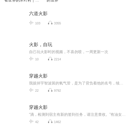
者世界的木叶村｜最
的世界
强火影诞生
六道火影
103
3355
火影，自玩
自己玩火影时的视频，不喜勿喷，一周更新一次
10
2214
穿越火影
我拔掉宇智波斑的氧气管，是为了背负着他的名号，续写他在忍界的战栗，现在还缺两千两就能解封当年留下的十万大军。 只要你打钱给我，待我重登忍界巅峰之时，就封你做大名。 蒙多医生，恐惧稻草人，九尾阿狸，触手怪俄洛伊……
22
9792
穿越火影
“滴，检测到宿主有新的签到任务，请注意查收。”有油女至尊穿越到这个世界已经六年了，他生在油女一族，他的弟弟是油女至乃。算上他前世，他应该已经有40岁了，穿越到这个世界，体验了很多，他不仅是一名虫师，还是一名刀术忍者，幻术忍者，体术忍者，通...
42
1462