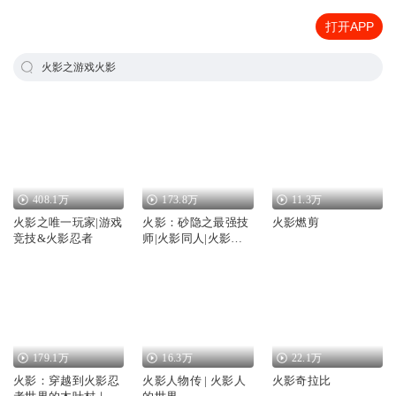
打开APP
火影之游戏火影
408.1万
173.8万
11.3万
火影之唯一玩家|游戏
火影：砂隐之最强技
火影燃剪
竞技&火影忍者
师|火影同人|火影忍
者
179.1万
16.3万
22.1万
火影：穿越到火影忍
火影人物传 | 火影人
火影奇拉比