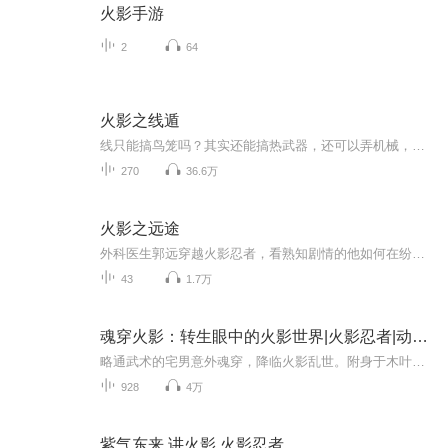
火影手游
2
64
火影之线遁
线只能搞鸟笼吗？其实还能搞热武器，还可以弄机械，开高达！配合仙术和武装色霸气，月球都给你锤烂！ 这其实只是个死废宅，在火影慢慢成长的故事。女主是井野，单女主。
270
36.6万
火影之远途
外科医生郭远穿越火影忍者，看熟知剧情的他如何在纷乱忍界找到自己的道路，最终屹立在忍界之巅
43
1.7万
魂穿火影：转生眼中的火影世界|火影忍者|动漫同人
略通武术的宅男意外魂穿，降临火影乱世。附身于木叶一个古老衰败家族的幻术下忍，前路茫茫，命运未卜。他无法预知能否改写木叶的未来，能否复兴濒临消亡的家族。唯一确定的是，他将以忍者之身立足此世，坚守本心忍道，开创独属于自己的传奇！
928
4万
紫气东来 讲火影 火影忍者