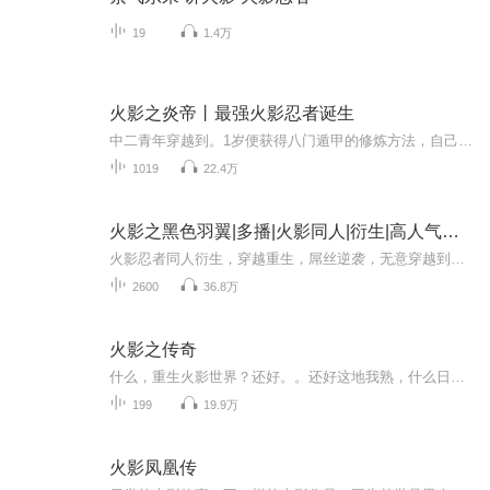
19
1.4万
火影之炎帝丨最强火影忍者诞生
中二青年穿越到。1岁便获得八门遁甲的修炼方法，自己摸索出永久打开八门的方法。将两种查克拉属性相互融合，创造出自己堪比血继限界的忍术。最终，开辟忍界的新段位！成为忍者,与鸣人、佐助、小樱、卡卡西一起,用世界上最强大的毅力和最艰辛的努力去做最密...
1019
22.4万
火影之黑色羽翼|多播|火影同人|衍生|高人气火影同人衍生小说
火影忍者同人衍生，穿越重生，屌丝逆袭，无意穿越到火影的世界，却没想到却和四代做了同门，这可怎么搞啊，什么，要我当四代火影，那怎么可能，我才不干这傻事呢。跟四代火影做同门，想当五代火影只要一句话而已，我偏不当，我就不当，我在火影世界混的风...
2600
36.8万
火影之传奇
什么，重生火影世界？还好。。还好这地我熟，什么日向分家，不是开玩笑吧，算了算了，反正都无所谓，谁让小爷我有天赋呢。
199
19.9万
火影凤凰传