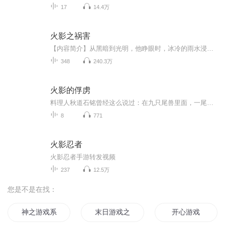
17
14.4万
火影之祸害
【内容简介】从黑暗到光明，他睁眼时，冰冷的雨水浸湿他的双眼。在永不停歇的大雨之中，他遇到了大蛇丸和纲手，被两人带回木叶。就此，他开始接触这个世界……但是，他想回到原来的世界……那里有他重要的亲人，比在这个世界里的任何羁绊都要重要的亲人。...
348
240.3万
火影的俘虏
料理人秋道石铭曾经这么说过：在九只尾兽里面，一尾毫无食用价值，二尾的火焰适合用来熬粥，三尾清炖最好吃，四尾的熔遁拿来做烧烤最棒，五尾的肉鲜香味美，六尾的强酸溶液喝起来可以提神醒脑，七尾适合用来油炸，八尾的牛角肉非常有嚼劲，九尾的狂暴查克拉是最好的开胃小菜，和求道玉配起来吃效果最佳...
8
771
火影忍者
火影忍者手游转发视频
237
12.5万
您是不是在找：
神之游戏系统
末日游戏之全能游戏王
开心游戏