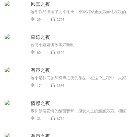
风雪之夜
这部作品描绘了北平冬天，邓家因家族没落而住在租的四合院里，家中绝粮，五个儿子在经历各种来自生活和世人的蹂躏和白眼之后，齐心协力努力工作。小说通过这一系列事件，展现了人物在困境中的挣扎与奋斗，以及家族的兴衰变迁。沐沐倾颜制作
29
2726
草莓之夜
台湾小姐姐讲故事好听哟
90
6894
有声之夜
这个是我们参加有声之夜的作品，在这个过程钟，大家一起努力，一起研究讨论和排练，留下了一段珍贵的记忆，美好与努力共存！有声作品-千朵黎明：抗日战争期间，日本军队出现了一个邪异的比壑山忍众部队，对我抗日部队实施暗杀，唐门作为国内武功高强暗杀门...
17
3356
情感之夜
带你领略爱情的酸甜苦辣，感受人生的起起落落。细腻的文字，温柔的声音，诠释着一个个感人的故事。倾听主播的心声，感受灵魂的触动，用心灵去聆听生命中最美的声音。
33
6774
有声之夜