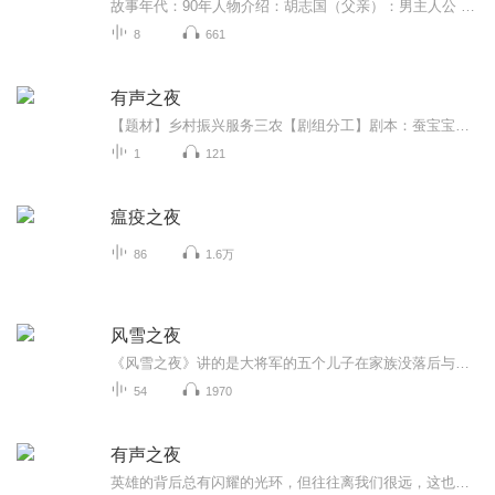
故事年代：90年人物介绍：胡志国（父亲）：男主人公 今年60岁，30年前发生车祸，由一个健全的人成为一个右小臂缺失，左腿骨折痊愈后有点跛腿的残疾人，从意气风发到颓废，再到克服心里障碍事业有成。胡柒柒（女儿）：男主女儿 父亲发生车祸时9岁，患有先天...
8
661
有声之夜
【题材】乡村振兴服务三农【剧组分工】剧本：蚕宝宝儿 UID:245194813统筹：糖糖有唐 UID:301710185对轨：树树有言 UID:78042894审听：郭主啊任 UID：184239247六月枕书 UID：470923690后期：玉教 UID：47385766【剧本大纲】主题：新时代女性在乡村振兴中的...
1
121
瘟疫之夜
86
1.6万
风雪之夜
《风雪之夜》讲的是大将军的五个儿子在家族没落后与其母亲在生活困境中的一系列故事。该专辑是110期72班攀登计划学员入学时，大家一起录制的，声音很生涩，但挺有意思~
54
1970
有声之夜
英雄的背后总有闪耀的光环，但往往离我们很远，这也是我们写平凡人故事的原因，希望每个人都能在其中找到自己，领悟幸福真谛。现实中人们经常承受着工作压力、生活困苦、情感纠葛 而感到不快乐，甚至在痛苦中苦苦挣扎。同时每个人内心又渴望房子、车子、甜...