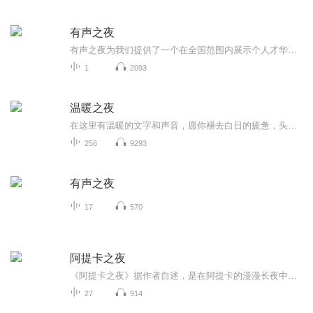
有声之夜
有声之夜为我们提供了一个在全国范围内展示个人才华的专业舞台，能够走到台前，被更多的听众、同行以及行业机构所关注和了解。在比赛中，我们与来自全国各地的优秀选手同场竞技，看到他人的精彩表现和成长进步，会激发自身的竞争意识和学习动力。同时，当...
1
2093
温暖之夜
在这里有温暖的文字和声音，愿你褪去白日的疲惫，头枕星光，心中有暖阳
256
9293
有声之夜
17
570
阿提卡之夜
《阿提卡之夜》据作者自述，是在阿提卡的漫漫长夜中阅读各种书籍时所做的笔记。其内容则是哲学、历史、文学、美学、法学无所不包;天文地理、三教九流、风土人情、文化娱乐、吃穿住行无所不涉;散文杂记，传说典故，诗词歌赋应有尽有，真可谓地地道道的希腊...
27
914