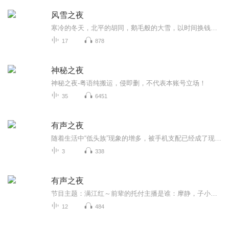
风雪之夜
寒冷的冬天，北平的胡同，鹅毛般的大雪，以时间换钱的人除了早起之外，还得赶着做夜工。白天是冷，晚上更冷，在死亡线上挣扎着的人随时都可以遇到天和他们为难。自然，劳动或穷苦的人，风雪是他们的仇敌；但是撑着假场面的人家，除了物质上感到不足而外，...
17
878
神秘之夜
神秘之夜-粤语纯搬运，侵即删，不代表本账号立场！
35
6451
有声之夜
随着生活中“低头族”现象的增多，被手机支配已经成了现代社会人们精神麻痹的主要原因。放眼看去，无限制地玩手机是毁了孩子的一生，对他们来说可谓是百害而无一利。但这并不代表手机对于孩子来说就是仇雠，首先家长需要区分两个概念——玩手机与用手机。...
3
338
有声之夜
节目主题：满江红～前辈的托付主播是谁：摩静，子小美，琳琅满目的琳琳，睡个好觉，小猴儿，江其蔚～适合谁听：所有人主播的话：一群来自天南海北热爱有声演播的学生，用自己的热爱在一周内打磨出来的作品，希望能得到大家的支持与鼓励！
12
484