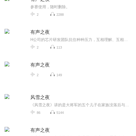
参赛使用，随时删除。
2
2288
有声之夜
H公司的芯片研发团队抗住种种压力，互相理解、互相支持，历经十年不断创新、坚持自主研发，最终成功的故事，宣扬正能量。人物：王立：45岁，某知名IT公司芯片研发团队组长，高级工程师，坚毅沉稳，鬓角已见白发 ——安森不上班饰王太太：40岁，教师，温柔...
2
113
有声之夜
2
149
风雪之夜
《风雪之夜》讲的是大将军的五个儿子在家族没落后与其母亲在困境中生存的故事。没落后的邓家住在租的四合院里，天寒家中绝粮。长子四处筹钱，在压力下得了疯病。次子找工作被认为不体面受阻，整日喝酒，后服毒自杀。三子有一定的收入，喜欢上了商人的女儿...
86
5144
有声之夜