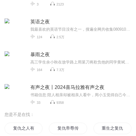
3
2123
英语之夜
我最喜欢的英语节目没有之一，搜遍全网共收集080910年音频大约800个左右。喜马平台对上传音频比特率要求较高，所以只传了符合要求的一些。剩下的600多个上传到了每日英语听力平台。有空学会audition再编辑吧，到时候做个英语之夜精选集。大致这样。
124
2.5万
暴雨之夜
高三学生余小秋在放学路上用菜刀将欺负他的同学黄斌砍伤。余小秋的父亲余保国赶到医院探望黄斌，被其家长索要巨额赔偿。半夜回家的余保国正在犯愁，妻舅唐明清突然闯来，声称刚才他开着余保国的皮卡车撞倒一个醉汉，慌乱中驾车逃逸。余保国赶到车祸现场，...
164
7.3万
有声之夜丨2024喜马拉雅有声之夜
书籍信息:陪人相亲却被相亲人看中，周小玉觉得自己今年一定是命犯桃花。可惜这桃花却是朵烂桃花。那个被称为鬼手阎王的男人，可是各家名媛避之如蛇蝎的存在。可是这朵烂桃花偏偏揪住自己不放怎么办?凉拌!看她周小玉怎么拳打恶少，脚踢纨绔。咦?不知不觉，...
33
9358
您是不是在找：
复仇之人有再少年
复仇帝尊传
重生之复仇小女