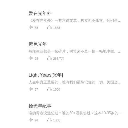
爱在光年外
《爱在光年外》一共六篇文章，独立但不孤立。分别是：《红娘传》、《难得有新郎》、《公主的罗马，我的卡萨布兰卡》、《粉恋如尘》、《索马里无传言》、《月亮心上人》前面五篇可以当一个独立的故事听，最后一篇出其不意的把前面的故事都串起来了，到最后...
38
1868
素色光年
每段生活都是一帧碎片，时常来不及一幅一幅地串联。就像你我，都是婆娑世界的星辰，守望奔赴，拥有相似又不同的蹒跚来路和杳渺前途。回溯的岁月，就让我在临睡前的夜晚，从声音的记忆里为你找寻答案。
98
266.7万
Light Years[光年]
人生中真正重要的，唯有我们最终记住的一切。美国当代小说大师James Salter关于爱、婚姻与自由的经典之作
57
1500
拾光年纪事
谁的青春没迷茫过？谁的30+没妥协过？这本10-35岁的日记，写透了普通人的成长真相！10岁：纠结作业与玩耍的平衡，不懂成长是什么；20岁：奔赴热爱也撞过南墙，在迷茫中摸索前行；30+：扛起责任，学会与不完美和解，在柴米油盐里藏着温柔与底气。不灌鸡汤，...
26
1.2万