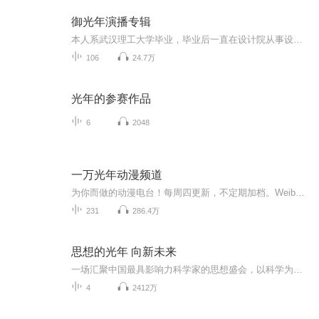
御光年演播专辑
本人系武汉理工大学毕业，毕业后一直在设计院从事设计工作（目前还在一家上市公司设计院兼职总工程师一职）；我虽是理工科毕业生，由于从小就热爱音乐等文艺生活，退休后能够做到重拾儿时的梦想，先后在“上海熊苑教育”、“北京遍知教育科技有限公司“学...
106
24.7万
光年的参赛作品
6
2048
一万光年动漫频道
为你而做的动漫电台！每周四更新，不定期加档。Weibo/Qzone：@一万光年动漫电台 （时时为你放大招！）分享，评论，你的建议我们都会积极采纳！听得见的有声动画，用动漫重新定义生活！（合作请戳Webo=。=）
231
286.4万
思想的光年 向新未来
一场汇聚中国最具影响力科学家的思想盛会，以科学为核心语言，回答时代的未来问题。在上海之巅的上海中心，围绕生命、能源与智能，展开三场深度对话。
4
2412万