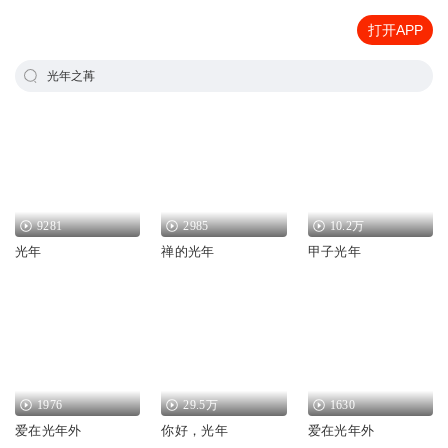
打开APP
光年之苒
9281
2985
10.2万
光年
禅的光年
甲子光年
1976
29.5万
1630
爱在光年外
你好，光年
爱在光年外