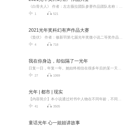
《白骨夫人》 作者：左左薇拉团队参赛作品团队名称：有声绘色第九届“光年奖”原创科幻征文大赛 微小说一等奖改编：楠君jojo参与录制主播（按出场顺序）：白骨夫人、旁白：那家小格格抬棺人、突厥人：好好生活白骨少女：CV棠棣孙悟空：柳久_Hmly唐三藏：遇...
1
521
2021光年奖科幻有声作品大赛
《蛰伏》 作者：修新羽第七届光年奖微小说二等奖作品团队参赛作品团队名称：有声绘色参与录制主播（按出场先后顺序排名）旁白：知叙_何哲：知叙_江良：威猛的大威战士：柳久_Hmly战士：吃饺子喽司机：吃饺子喽导师：遇你倾听九所同事:：柳久_Hmly七所同事 ...
4
718
我在你身边，却似隔了一光年
日复一日，年复一年。她始终相信在很多年后的某一天，他会回来。就像当初她别了他三年，又回到他的身边一样。苏小小抱着Rory，站在凌安山崖边，垂望着深不见底的崖底，心里默念。亲爱的，这一次换我等着你了。你可不要让我等太久。
27
1069
光年 | 都市 | 现实
【内容简介】本小说通过对书中人物在不同年龄，不同阶段的生活，以及周围的人和事物、场景的描述，反映了中国在不同年代，不同时期人们的生活片断。书中文字质朴，人物，场景，事件的描述都很真实，是一部现代写实主义的小说。作者：陈平沙
41
3505
童话光年 心一姐姐讲故事