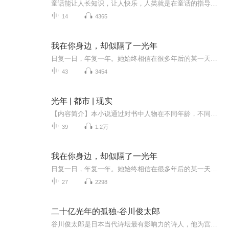
童话能让人长知识，让人快乐，人类就是在童话的指导下长大的。著名心理专家郝滨老师认为：“如果家长能有意识地选择一些优秀的童话和孩子们一起阅读，非常有助于帮助孩子建构精神世界。对培养孩子的认知能力、观察能力、沟通能力、想象力、创造力，还有共情能力等等，都有着难以估量的潜移默化的影响”。
14
4365
我在你身边，却似隔了一光年
日复一日，年复一年。她始终相信在很多年后的某一天，他会回来。就像当初她别了他三年，又回到他的身边一样。苏小小抱着Rory，站在凌安山崖边，垂望着深不见底的崖底，心里默念。亲爱的，这一次换我等着你了。你可不要让我等太久。
43
3454
光年 | 都市 | 现实
【内容简介】本小说通过对书中人物在不同年龄，不同阶段的生活，以及周围的人和事物、场景的描述，反映了中国在不同年代，不同时期人们的生活片断。书中文字质朴，人物，场景，事件的描述都很真实，是一部现代写实主义的小说。作者：陈平沙
39
1.2万
我在你身边，却似隔了一光年
日复一日，年复一年。她始终相信在很多年后的某一天，他会回来。就像当初她别了他三年，又回到他的身边一样。苏小小抱着Rory，站在凌安山崖边，垂望着深不见底的崖底，心里默念。亲爱的，这一次换我等着你了。你可不要让我等太久。
27
2298
二十亿光年的孤独-谷川俊太郎
谷川俊太郎是日本当代诗坛最有影响力的诗人，他为宫崎骏、手冢治虫的动画作词，给荒木经惟的摄影集和佐野洋子的画配诗，他影响了村上春树、大江健三郎、北岛等无数人，曾多次被诺贝尔文学奖提名。本书由谷川与他的知音译者田原从其创作的诗歌中，共同遴选出120首（其中17首为新作首发 ）艺术成就最高、流传最广的篇目，是目前最全最美的谷川俊太郎诗歌集。他描绘自然、生命和爱，诗句满溢着清澈和温暖；他咏叹宇宙、星辰和风，字间流淌着永恒的孤独和诗意的感伤。本书由中日诗歌研究专家、著名诗人田原翻译。…...