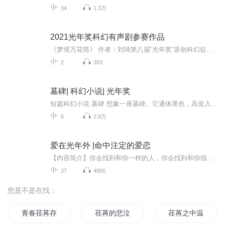
34
1.3万
2021光年奖科幻有声剧参赛作品
《梦境万花筒》 作者：刘琦第八届“光年奖”原创科幻征文大赛 微小说三等奖团队参赛作品团队名称：岚海有声参与录制主播：（按照小说出场先后顺序排名）黯黑茶蛋-旁白、作家、程序员岚小熙昔-妻子、电视广告雷霆209-脑科医生言鹿Ma-心理医生荼蘼淡妆-接待员有閒居-教授我才是白子衿-领导后期制作：岚小熙昔
2
303
墓碑| 科幻小说| 光年奖
短篇科幻小说 墓碑 想象一座墓碑。它通体黑色，高耸入云，像这座城市天际线上的一条道陈年伤疤。想象阴云密布的时候，这块墓碑由地面接入云层，像一根针头，将人类灵魂的海洛因注入大自然的泪腺；想象晴空万里的时候，墓碑的阴影扫过半个新安克雷奇，把这...
6
2.8万
爱在光年外 |命中注定的爱恋
【内容简介】你会找到和你一样的人，你会找到和你指纹一样的人，他的左手就是你的右手。相信你自己的影子，不要相信任何占卜。【作者简介】坏蓝眼睛出生于70年代的女子，出版过《做好爱你的打算》、《梦里柠檬几度花》等。文章多见于《南风》、《爱人》、《漫友》等知名杂志，现做编辑。 蒋振东，1974年出生，河北邯郸人。撰稿人，摄影师，图书策划人。拉过广告，拍过照片，做过杂志的策划主编和中央电视台的嘉宾评委。策划图书《我单身》、《不如一起有爱情》、《爱上龅牙妹》、《30℃咖啡 100℃爱情》等百余本。采访和拍摄过张曼玉、刘嘉玲、罗大佑、赵薇、任贤齐、姜文等200多位知名人士。有媒体称，是外地来北京的人中，采访名人最多的一个。中央电视台、《中国青年》、《时尚》、《北京青年报》、《爱人》等近200家媒体做过专访和报道。被誉为异乡人的代言人和单身作家。其中《不如一起有爱情》为中国第一本纸电影，被媒体称为对绘本的升级和更新。
27
4955
您是不是在找：
青春荏苒存年少
荏苒的悲泣
荏苒之中温情只有