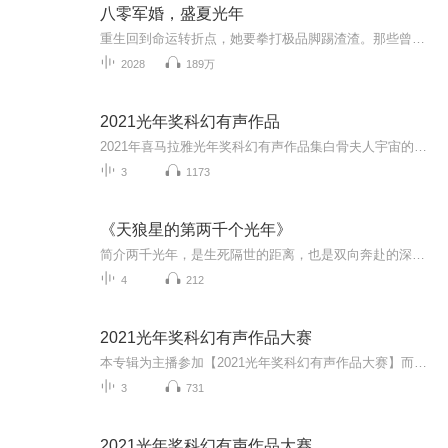
八零军婚，盛夏光年
重生回到命运转折点，她要拳打极品脚踢渣渣。那些曾欠了她的，骗了她的，吃了她的，都准备颤抖吧！可是，这位恶霸怎么就盯上她了！某男冷漠脸：“年龄太小不能当媳妇。”喂！那你手下的兵个个都喊嫂子，你倒是管管哪！——女主虐渣不止，男主甜宠无限——
2028
189万
2021光年奖科幻有声作品
2021年喜马拉雅光年奖科幻有声作品集白骨夫人宇宙的囚...
3
1173
《天狼星的第两千个光年》
简介两千光年，是生死隔世的距离，也是双向奔赴的深情归期。 人间一世，画师星晚守着一句诺言，从青丝等到白发，空院独坐，岁岁无归，把一生温柔与遗憾，尽数藏进笔下星月山河。 乱世一别，书生烬屿身断尘缘，不入轮回、不赴往生，甘愿化作天狼星守星人。...
4
212
2021光年奖科幻有声作品大赛
本专辑为主播参加【2021光年奖科幻有声作品大赛】而设专辑内共有3集作品，欢迎收听参赛作品为小说《白骨夫人》，作者：左左薇拉此作品为第九届“光年奖”原创科幻征文大赛微小说一等...
3
731
2021光年奖科幻有声作品大赛