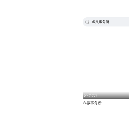
虚灵事务所
7.7万
六界事务所