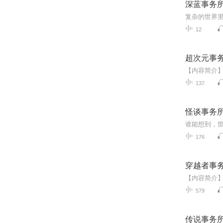
深蓝事务
12
超次元事
137
怪谈事务
176
穿越者事
579
传说事务