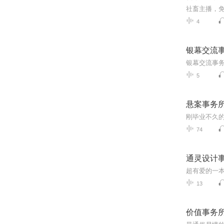
社畜主播，免
4
银幕交流
银幕交流事
5
悬案事务
74
通灵设计
13
价值事务