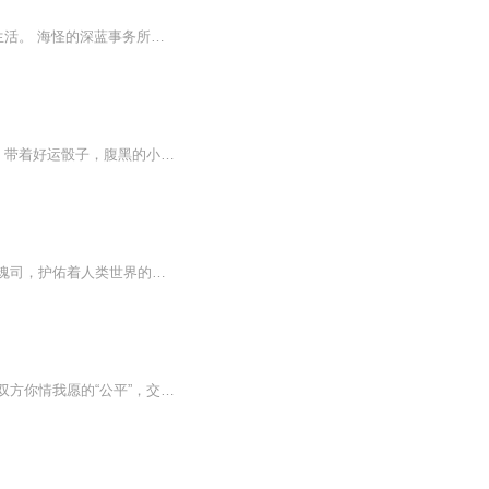
复杂的世界里，让人身心疲惫； 虚拟的事务所，片刻思绪放任； 相谈神秘问题，探究日常生活。 海怪的深蓝事务所，不来一坐么？
【内容简介】 没有了曾经的记忆，没有了曾经的力量，只带着最后的气运，去那万千世界。 带着好运骰子，腹黑的小妖精，穿越各种位面。 有冒险任务，有交易任务，有成就任务，有招新任务。赚取功勋点，贡献点，成就点，发展下线。 这一切都为了培养最强的事务所所长，光大我次元事务所！ 【作者/主播简介】 作者：七星少将，网络小说作家。 主播：优声传媒工作室。 【购买须知】 1、本作品为付费有声书，前40集为免费试听，购买成功后，即可收听，可下载重复收听。 2、版权归原作者所有，严禁翻录成任何形式，严禁在任何第三方平台传播，违者将追究其法律责任。 3、如在充值/购买环节遇到问题，可以通过页面右上方按钮，分享至微信内使用微信支付完成购买。 4、在购买过程中，如果你有任何问题，可以在微信搜索公众号【bestxmly】或搜索【喜马拉雅付费精品】来随时咨询问题，也可以拨打客服电话：4008385616或者0514-82395864。
谁能想到，世界隐藏的另一面，真的有传说中的妖魔鬼怪，更有由法力高强的术士组成的镇魂司，护佑着人类世界的安稳。拥有七窍玲珑心的肖柯意外的揭开诡异世界的神秘面纱，开启了一段光怪陆离的惊险之旅。一切的故事，尽在怪谈事务所里。
【内容简介】未完成的心愿？追求过又不能如愿的念想？想要珍奇异宝？超凡能力？只要是双方你情我愿的“公平”，交易就可以进行，你想要什么？无论你是谁，不管你来自哪个世界，迈进这里的时候，你的命运就会发生改变，你能付出什么呢？外来的客人啊，只要...