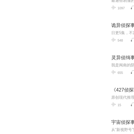
最通俗易懂
1097
诡异侦探
548
灵异侦缉
655
《427侦
15
宇宙侦探