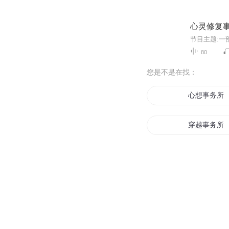
心灵修复
80
您是不是在找：
心想事务所
穿越事务所
超时事务所
九二二事务
往生事务所