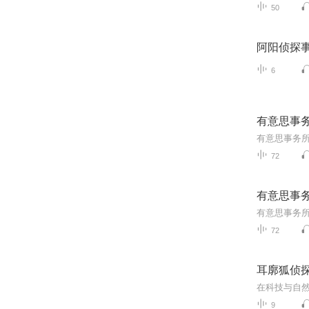
50
阿阳侦探
6
有意思事
72
有意思事
72
耳廓狐侦
9