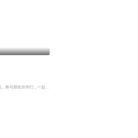
案件纪实类头部主播吕鹏倾力打造的全新播客“悬念事务所”来了！这一次，吕鹏不再孤军奋战，将与朋友伙伴们，一起带你深入每一个案件的背后，探索那些不为人知的真相。准备好迎接一场全新的悬疑之旅了吗？在这里，每一个案件都是一场悬疑大戏，每一个细节...