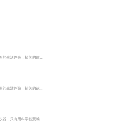
有意思事务所是一档泛生活闲谈茶话会节目，主打轻松愉快的氛围。在这里你会听到各种有趣的生活体验，搞笑的故事，抓马的情感经历以及新奇的观点等。我们将在这里定期分享我们的人类观察报告，期待您的光临~
有意思事务所是一档泛生活闲谈茶话会节目，主打轻松愉快的氛围。在这里你会听到各种有趣的生活体验，搞笑的故事，抓马的情感经历以及新奇的观点等。我们将在这里定期分享我们的人类观察报告，期待您的光临~这个世界！超有意思！
在科技与自然共生的绿森市，耳廓狐凌风经营着一家特殊的侦探事务所——这里没有冰冷的仪器，只有用科学智慧编织的破案网络。作为拥有20Hz-60kHz超听力的天才侦探，凌风能捕捉到罪犯刻意隐藏的声波密码；机械师松鼠坚果能用松果壳造出精密工具，破解最复杂...