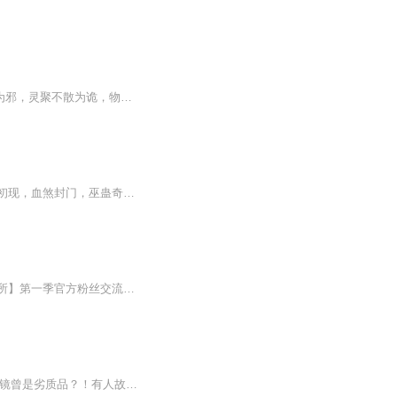
日更5集，不定期爆更！订阅可以收到更新提醒哦~ 【内容简介】 世有反常为妖，心若不正为邪，灵聚不散为诡，物之生异为怪。我林烬既查人间凶案、亦探妖邪作祟！犯罪心理学专业的林烬，穿越到2033年的泰国。这个世界除了科技发达一些以外，还有伪装成普...
我是闽南的阴行先生，我师傅曾跟我说，若入此行，我势必会经历九大劫难，分别为：鬼胎初现，血煞封门，巫蛊奇毒，大江之秘，深山遇险，佛家喃唱，天外之劫，双生之谜，众叛亲离。 随着劫难接踵而至，我所追逐的真相浮出水面，却陷入了更大的阴谋……
原创现代推理悬疑广播剧（12集/季，每月初首更）【S.N.工作室出品】——【427侦探事务所】第一季官方粉丝交流群：146452381S.N.工作室考核群：605751422主制作：STAFF策导字幕：君玖【S.N.工作室】编音视后：陆可竺【S.N.工作室】场景：陆可竺【S.N.工作室...
从“新视野号”到“好奇号”，太空机器人都干了些什么？冥王星发来神秘情书？！哈勃空间望远镜曾是劣质品？！有人故意炸月球？！“噬星老妖”伤害了火星车？！土卫二上能泡温泉？！太阳遭遇全天候“跟踪狂”？！来，我有个宇宙想讲给你听！真实还原九次史...