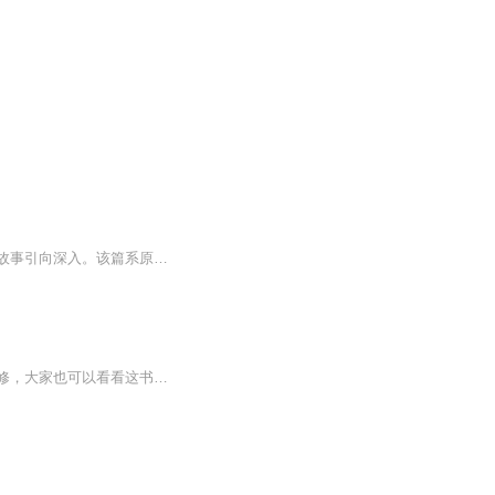
刚毕业不久的林墨，与兄弟小明合开了一家悬案事务所，一个失踪案给事务所开了张，也让故事引向深入。该篇系原创演播，感谢apple轩之物语、胖熊summer、小明同学了了了、云仰山的倾情参与，请大家多多支持，点爱心，多订阅。
超有爱的一本书，最近也在想要装修下，据说一装修就吵架，还在担心，决定看完这书在装修，大家也可以看看这书哦~附上地址： http://www.xyzd.cn/thread-300662-1-1.html