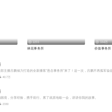
2255
334万
林花事务所
价值事务所
所
40.7万
所
的困境，分享经验，携手前行。累了就原地歇一会，讲讲你我的故事。
2330