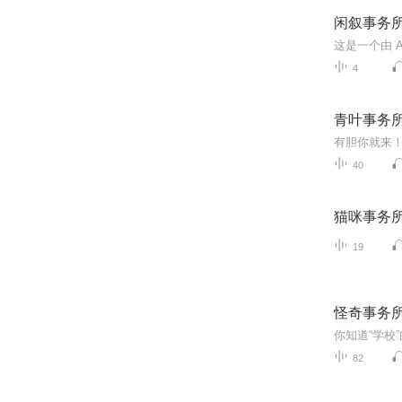
闲叙事务
4
青叶事务
有胆你就来
40
猫咪事务
19
怪奇事务
82