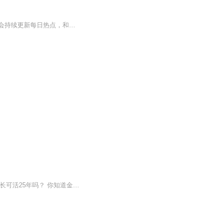
这是一个由 AI 生成的专辑，由音秘 AudioMyst生成，我是一名初中生，感谢大家的支持 我会持续更新每日热点，和有意思的话题，我们的内容多种多样，比如新闻、生活经验交流、鬼故事等等，我们会一直持续更新 感谢各位的捧场
你知道“学校”的原意是休闲时间吗？ 你知道跑步机最初是用来惩罚犯人的吗？ 你知道脂肪最长可活25年吗？ 你知道金鱼的记忆力...来这里，你会发现新大陆哦