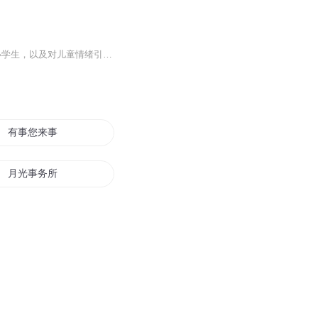
节目主题:一部关于情绪与成长的互动儿童故事· 主播是谁：瑞鑫书语· 适合谁听：6-12岁的小学生，以及对儿童情绪引导感兴趣的家长和老师。· 主播的话：在这里，你的每一个选择都将推动故事，决定主角如何帮助朋友。让我们跟随小澈，一起踏上这场温暖治愈...
有事您来事务所
月光事务所
快穿之时空事务所
这有一间事务所
世界事务所